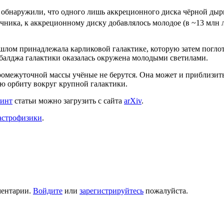
 обнаружили, что одного лишь аккреционного диска чёрной дыры
чника, к аккреционному диску добавлялось молодое (в ~13 млн л
ошлом принадлежала карликовой галактике, которую затем погл
о балджа галактики оказалась окружена молодыми светилами.
омежуточной массы учёные не берутся. Она может и приблизитьс
ю орбиту вокруг крупной галактики.
ринт
статьи можно загрузить с сайта
arXiv
.
астрофизики
.
ментарии.
Войдите
или
зарегистрируйтесь
пожалуйста.