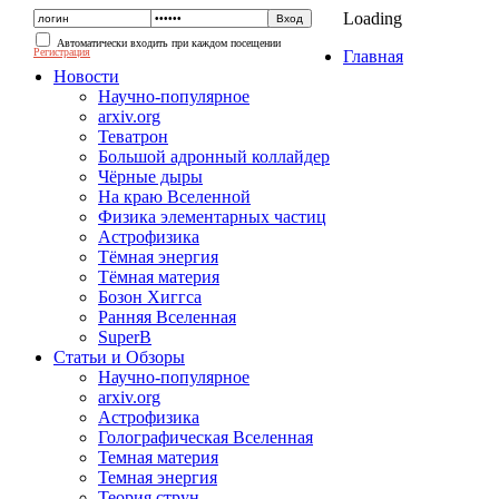
Loading
Автоматически входить при каждом посещении
Регистрация
Главная
Новости
Научно-популярное
arxiv.org
Теватрон
Большой адронный коллайдер
Чёрные дыры
На краю Вселенной
Физика элементарных частиц
Астрофизика
Тёмная энергия
Тёмная материя
Бозон Хиггса
Ранняя Вселенная
SuperB
Статьи и Обзоры
Научно-популярное
arxiv.org
Астрофизика
Голографическая Вселенная
Темная материя
Темная энергия
Теория струн