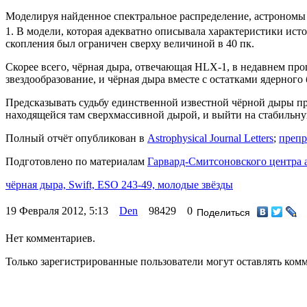
Моделируя найденное спектральное распределение, астрономы
1. В модели, которая адекватно описывала характеристики исто
скопления был ограничен сверху величиной в 40 пк.
Скорее всего, чёрная дыра, отвечающая HLX-1, в недавнем пр
звездообразование, и чёрная дыра вместе с остатками ядерног
Предсказывать судьбу единственной известной чёрной дыры пр
находящейся там сверхмассивной дырой, и выйти на стабильну
Полный отчёт опубликован в
Astrophysical Journal Letters
;
преп
Подготовлено по материалам
Гарвард-Смитсоновского центра 
чёрная дыра,
Swift,
ESO 243-49,
молодые звёзды
19 Февраля 2012, 5:13
Den
98429
0
Поделиться
Нет комментариев.
Только зарегистрированные пользователи могут оставлять ком