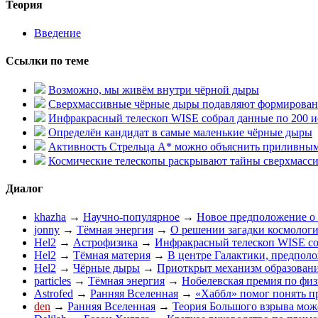
Теория
Введение
Ссылки по теме
Возможно, мы живём внутри чёрной дыры
Сверхмассивные чёрные дыры подавляют формировани
Инфракрасный телескоп WISE собрал данные по 200 и
Определён кандидат в самые маленькие чёрные дыры
Активность Стрельца А* можно объяснить приливным
Космические телескопы раскрывают тайны сверхмасс
Диалог
khazha
→
Научно-популярное
→
Новое предположение о
jonny
→
Тёмная энергия
→
О решении загадки космолог
Hel2
→
Астрофизика
→
Инфракрасный телескоп WISE со
Hel2
→
Тёмная материя
→
В центре Галактики, предпол
Hel2
→
Чёрные дыры
→
Приоткрыт механизм образован
particles
→
Тёмная энергия
→
Нобелевская премия по физ
Astrofed
→
Ранняя Вселенная
→
«Хаббл» помог понять п
den
→
Ранняя Вселенная
→
Теория Большого взрыва мож