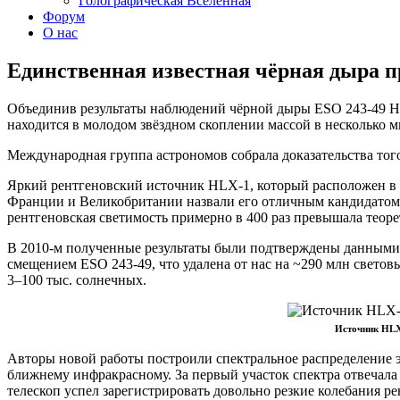
Голографическая Вселенная
Форум
О нас
Единственная известная чёрная дыра 
Объединив результаты наблюдений чёрной дыры ESO 243-49 HL
находится в молодом звёздном скоплении массой в несколько 
Международная группа астрономов собрала доказательства того
Яркий рентгеновский источник HLX-1, который расположен в ~
Франции и Великобритании назвали его отличным кандидатом
рентгеновская светимость примерно в 400 раз превышала теор
В 2010-м полученные результаты были подтверждены данными 
смещением ESO 243-49, что удалена от нас на ~290 млн свето
3–100 тыс. солнечных.
Источник HLX-
Авторы новой работы построили спектральное распределение э
ближнему инфракрасному. За первый участок спектра отвечала
телескоп успел зарегистрировать довольно резкие колебания 