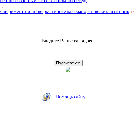
нению бозона Хиггса в застольной беседе
3
1
эксперимент по проверке гипотезы о майорановских нейтрино
12
Введите Ваш email адрес:
Помощь сайту