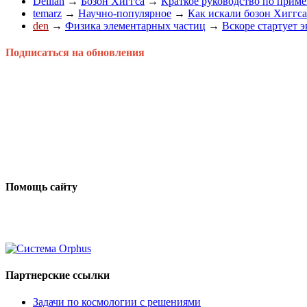
Delilah
→
Бозон Хиггса
→
Краткое руководство по приме
temarz
→
Научно-популярное
→
Как искали бозон Хиггса
den
→
Физика элементарных частиц
→
Вскоре стартует 
Подписаться на обновления
Помощь сайту
Партнерские ссылки
Задачи по космологии с решениями