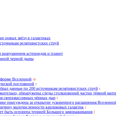
е новых звёзд в галактиках
сточникам релятивистских струй
 разрушением астероидов и планет
ивной черной дыры
 форме Вселенной
10
ической постоянной
2
брал данные по 200 источникам релятивистских струй
1
ожительно, обнаружены следы столкновений частиц тёмной мате
ия сверхмассивных чёрных дыр
1
ике присуждена за открытие ускоренного расширения Вселенно
ричину малочисленности карликовых галактик
1
ет быть оспорена теорией Большого замораживания
2