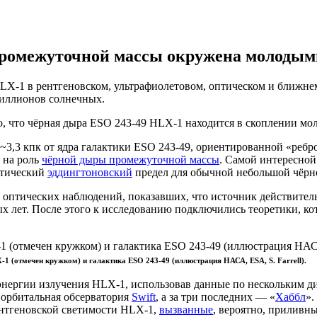
промежуточной массы окружена молодым
X-1 в рентгеновском, ультрафиолетовом, оптическом и ближне
миллионов солнечных.
, что чёрная дыра ESO 243-49 HLX-1 находится в скоплении мол
3,3 кпк от ядра галактики ESO 243-49, ориентированной «ребром
 на роль
чёрной дыры промежуточной массы
. Самой интересной
етический
эддингтоновский
предел для обычной небольшой чёрн
оптических наблюдений, показавших, что источник действител
вых лет. После этого к исследованию подключились теоретики, 
1 (отмечен кружком) и галактика ESO 243-49 (иллюстрация НАСА, ESA, S. Farrell).
нергии излучения HLX-1, использовав данные по нескольким ди
 орбитальная обсерватория
Swift
, а за три последних — «
Хаббл
».
рентгеновской светимости HLX-1,
вызванные
, вероятно, приливн