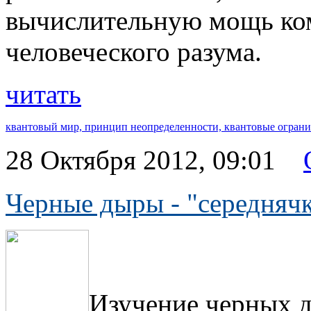
вычислительную мощь ко
человеческого разума.
читать
квантовый мир,
принцип неопределенности,
квантовые огран
28 Октября 2012, 09:01
Черные дыры - "середняч
Изучение черных д