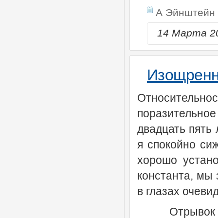
А Эйнштейн
14 Марта 2
Изощренн
Относительно
поразительное
двадцать пять л
я спокойно си
хорошо устано
константа, мы 
в глазах очеви
Отрывок 