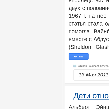
впоследствии 
двух с половин
1967 г. на нее
статья стала 
помогла Вайн
вместе с Абду
(Sheldon Glas
читать
Стивен Вайнберг,
Steven
13 Мая 201
Дети отн
Альберт Эйн