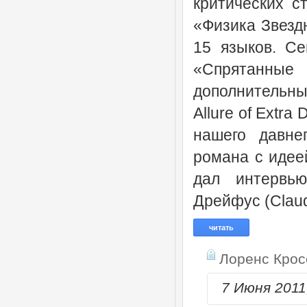
критических с
«Физика Звездн
15 языков. Се
«Спрятанны
дополнительных
Allure of Extr
нашего давнег
романа с идее
дал интервью
Дрейфус (Claudi
читать
Лоренс Крос
7 Июня 201