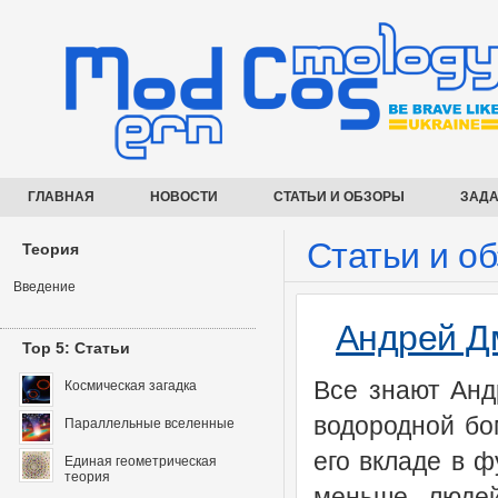
ГЛАВНАЯ
НОВОСТИ
СТАТЬИ И ОБЗОРЫ
ЗАДА
Статьи и о
Теория
Введение
Андрей Д
Top 5: Статьи
Все знают Анд
Космическая загадка
водородной бо
Параллельные вселенные
его вкладе в 
Единая геометрическая
теория
меньше людей