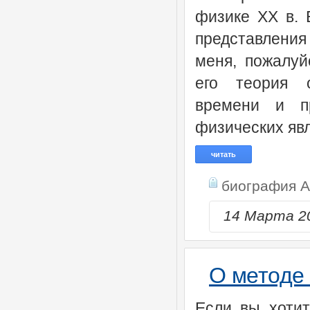
физике XX в. 
представления
меня, пожалуй
его теория о
времени и пр
физических явл
читать
биография 
14 Марта 2
О методе
Если вы хотит