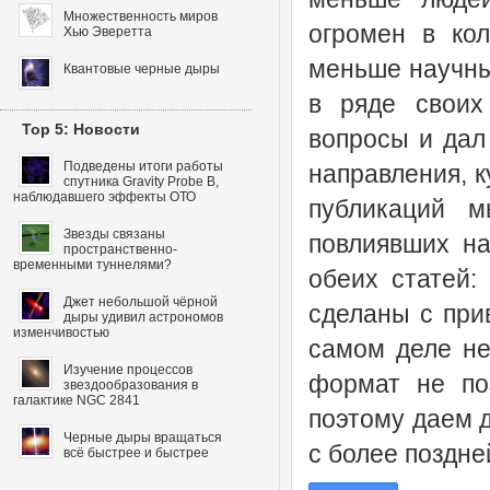
Множественность миров
огромен в ко
Хью Эверетта
меньше научных
Квантовые черные дыры
в ряде своих
Top 5: Новости
вопросы и дал
Подведены итоги работы
направления, к
спутника Gravity Probe B,
наблюдавшего эффекты ОТО
публикаций м
Звезды связаны
повлиявших на
пространственно-
временными туннелями?
обеих статей:
Джет небольшой чёрной
сделаны с при
дыры удивил астрономов
изменчивостью
самом деле не
Изучение процессов
формат не по
звездообразования в
галактике NGC 2841
поэтому даем д
Черные дыры вращаться
с более поздне
всё быстрее и быстрее