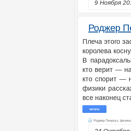
9 Ноября 2
Роджер П
Плеча этого за
королева косну
В парадоксал
кто верит — н
кто спорит — 
физики расска
все наконец ст
читать
Роджер Пенроуз,
физика
24 Октября