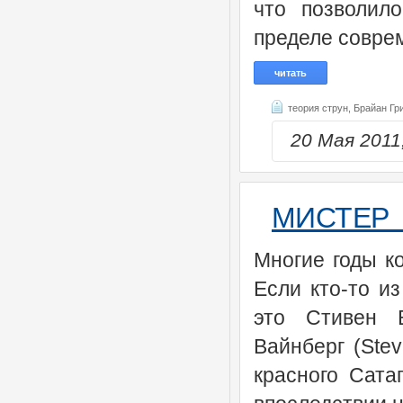
что позволил
пределе совре
читать
теория струн,
Брайан Гр
20 Мая 201
МИСТЕР
Многие годы к
Если кто-то и
это Стивен В
Вайнберг (Ste
красного Сата