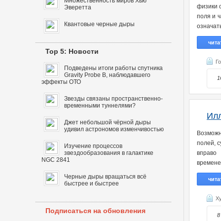
Множественность миров Хью
физики 
Эверетта
поля и ч
Квантовые черные дыры
означат
чита
Top 5: Новости
Г
Подведены итоги работы спутника
Gravity Probe B, наблюдавшего
1
эффекты ОТО
Звезды связаны пространственно-
временными туннелями?
Илл
Джет небольшой чёрной дыры
удивил астрономов изменчивостью
Возможн
полей, 
Изучение процессов
звездообразования в галактике
вправо 
NGC 2841
времене
Черные дыры вращаться всё
чита
быстрее и быстрее
Х
Подписаться на обновления
8