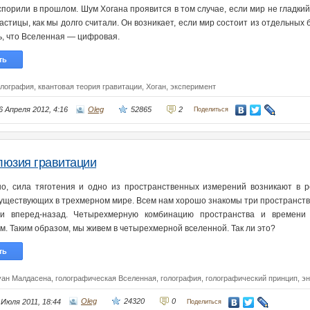
спорили в прошлом. Шум Хогана проявится в том случае, если мир не гладки
астицы, как мы долго считали. Он возникает, если мир состоит из отдельных
ь, что Вселенная — цифровая.
ть
олография,
квантовая теория гравитации,
Хоган,
эксперимент
6 Апреля 2012, 4:16
Oleg
52865
2
Поделиться
юзия гравитации
о, сила тяготения и одно из пространственных измерений возникают в р
существующих в трехмерном мире. Всем нам хорошо знакомы три пространстве
и вперед-назад. Четырехмерную комбинацию пространства и времени 
м. Таким образом, мы живем в четырехмерной вселенной. Так ли это?
ть
уан Малдасена,
голографическая Вселенная,
голография,
голографический принцип,
эн
 Июля 2011, 18:44
Oleg
24320
0
Поделиться