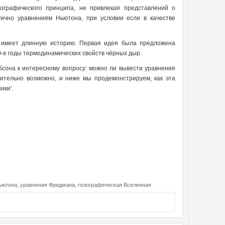
ографического принципа, не привлекая представлений о
ично уравнениям Ньютона, при условии если в качестве
 имеет длинную историю. Первая идея была предложена
0-е годы термодинамических свойств чёрных дыр.
сона к интересному вопросу: можно ли вывести уравнения
ительно возможно, и ниже мы продемонстрируем, как эта
ики'.
ьютона,
уравнения Фридмана,
голографическая Вселенная