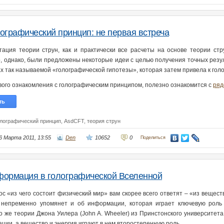
ографический принцип: не первая встреча
тация теории струн, как и практически все расчеты на основе теории стр
, однако, были предложены некоторые идеи с целью получения точных резу
х так называемой «голографической гипотезы», которая затем привела к гол
вого ознакомления с голографическим принципом, полезно ознакомится с
ряд
ть
олографический принцип,
AsdCFT,
теория струн
6 Марта 2011, 13:55
Den
10652
0
Поделиться
ормация в голографической Вселенной
ос «из чего состоит физический мир» вам скорее всего ответят – «из вещес
 непременно упомянет и об информации, которая играет ключевую роль
о же теории Джона Уилера (John A. Wheeler) из Принстонского университета
ции, а вещество и энергия играют в нем второстепенную роль.