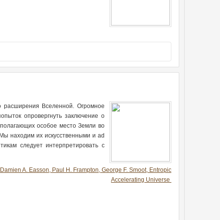
о расширения Вселенной. Огромное
попыток опровергнуть заключение о
дполагающих особое место Земли во
 Мы находим их искусственными и ad
тикам следует интерпретировать с
Damien A. Easson, Paul H. Frampton, George F. Smoot, Entropic
Accelerating Universe