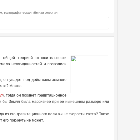
ум,
голографическая тёмная энергия
 общей теорией относительности
немало неожиданностей и позволили
, он упадет под действием земного
емлю? Можно.
r]
), тогда он покинет гравитационное
сли бы Земля была массивнее при ее нынешнем размере или
ода из его гравитационного поля выше скорости света? Такое
 его покинуть не может.