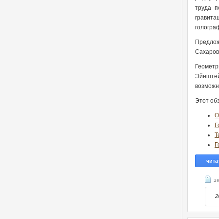
труда п
гравита
гологра
Предлож
Сахаров
Геометр
Эйнштей
возможн
Этот об
О
Г
Т
Г
чита
э
2