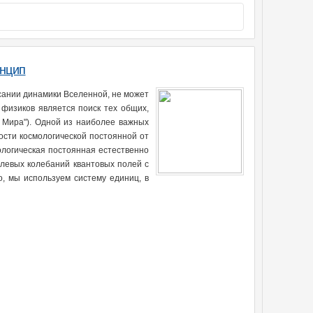
инцип
сании динамики Вселенной, не может
физиков является поиск тех общих,
 Мира"). Одной из наиболее важных
ости космологической постоянной от
ологическая постоянная естественно
улевых колебаний квантовых полей с
о, мы используем систему единиц, в