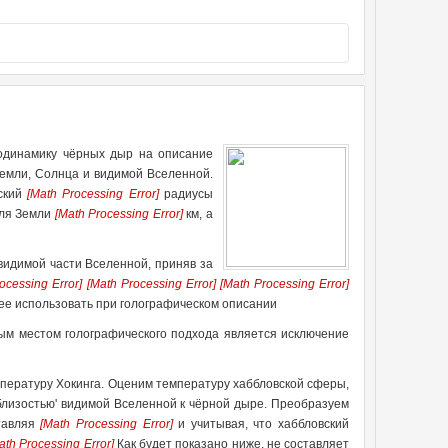
модинамику чёрных дыр на описание
емли, Солнца и видимой Вселенной.
ский
[Math Processing Error]
радиусы
Для Земли
[Math Processing Error]
км, а
видимой части Вселенной, приняв за
ocessing Error]
[Math Processing Error]
[Math Processing Error]
е использовать при голографическом описании
ым местом голографического подхода является исключение
пературу Хокинга. Оценим температуру хаббловской сферы,
'близостью' видимой Вселенной к чёрной дыре. Преобразуем
тавляя
[Math Processing Error]
и учитывая, что хаббловский
ath Processing Error]
Как будет показано ниже, не составляет