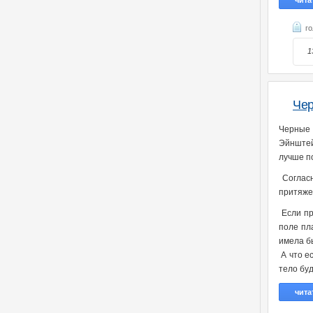
чита
г
1
Чер
Черные
Эйнштей
лучше п
Согласн
притяжен
Если пр
поле пл
имела б
А что ес
тело бу
чита