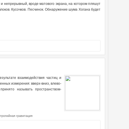
й и непрерывный, вроде матового экрана, на котором пляшут
 блоков. Кусочков. Песчинок. Обнаружение шума Хогана будет
езультате взаимодействия частиц и
нных измерения: вверх-вниз, влево-
принято называть пространством-
тропийная гравитация