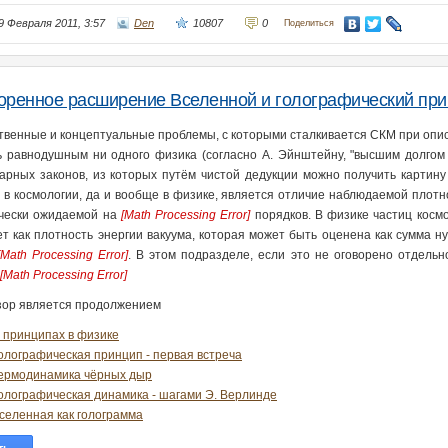
9 Февраля 2011, 3:57
Den
10807
0
Поделиться
оренное расширение Вселенной и голографический пр
твенные и концептуальные проблемы, с которыми сталкивается СКМ при опи
ь равнодушным ни одного физика (согласно А. Эйнштейну, "высшим долгом 
арных законов, из которых путём чистой дедукции можно получить картину
 в космологии, да и вообще в физике, является отличие наблюдаемой плотн
чески ожидаемой на
[Math Processing Error]
порядков. В физике частиц косм
ет как плотность энергии вакуума, которая может быть оценена как сумма н
[Math Processing Error]
. В этом подразделе, если это не оговорено отдельн
[Math Processing Error]
зор является продолжением
 принципах в физике
олографическая принцип - первая встреча
ермодинамика чёрных дыр
олографическая динамика - шагами Э. Верлинде
селенная как голограмма