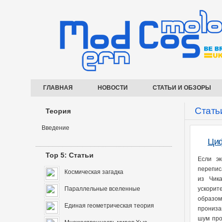
ГЛАВНАЯ
НОВОСТИ
СТАТЬИ И ОБЗОРЫ
Стать
Теория
Введение
Циф
Top 5: Статьи
Если эк
перепис
Космическая загадка
из Чик
Параллельные вселенные
ускорит
образом
Единая геометрическая теория
прониза
шум про