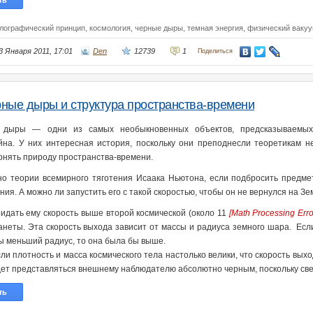
ть
олографический принцип,
космология,
черные дыры,
темная энергия,
физический ваку
3 Января 2011, 17:01
Den
12739
1
Поделиться
ные дыры и структура пространства-времени
 дыры — одни из самых необыкновенных объектов, предсказываемых
на. У них интересная история, поскольку они преподнесли теоретикам 
онять природу пространства-времени.
о теории всемирного тяготения Исаака Ньютона, если подбросить предмет
ия. А можно ли запустить его с такой скоростью, чтобы он не вернулся на З
идать ему скорость выше второй космической (около 11
[Math Processing Erro
анеты. Эта скорость выхода зависит от массы и радиуса земного шара. Е
ы меньший радиус, то она была бы выше.
ли плотность и масса космического тела настолько велики, что скорость вых
дет представляться внешнему наблюдателю абсолютно черным, поскольку свет
ть