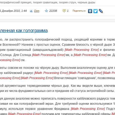
олографический принцип,
теория гравитации,
теория струн,
черные дыры
1 Декабря 2010, 1:44
Den
22208
1
Поделиться
ленная как голограмма
о, ли распространить голографический подход, уходящий корнями в тер
и Вселенной? Начнем с простых оценок. Сравним близость к чёрной дыре З
рим гравитационный (шварцшильдовский)
[Math Processing Error]
и физиче
 Солнца. Для Солнца
[Math Processing Error]
км, а
[Math Processing Error]
км. 
ocessing Error]
cм.
екты совсем не похожи на чёрную дыру. Выполним аналогичную оценку для 
ер хаббловский радиус
[Math Processing Error]
[Math Processing Error]
[Math Pr
ocessing Error]
[Math Processing Error]
Впечатляющее 'совпадение', позволяюще
ой аргументацию термодинамики чёрных дыр. Как мы видели выше, ключев
ции из числа фундаментальных сил и придание ей статуса энтропийной силы.
уя данную аналогию можно приписать поверхности хаббловского радиуса тем
ривая ее как голографический экран. Для требуемой оценки воспользуемся 
мулу, используя первое уравнение Фридмана
[Math Processing Error]
Подс
равен
[Math Processing Error]
получим для температуры хаббловской сферы
[M