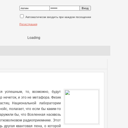
Автоматически входить при каждом посещении
Регистрация
Loading
ся успешным, то, возможно, будут
р нечеток, и это не метафора. Физик
частиц Национальной лаборатории
йс, полагает, что если бы каким-то
аружили бы, что Вселенная насквозь
отковолновом радиоприемнике. Этот
 другая квантовая пена, о которой