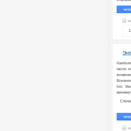
чита
г
1
Энт
Наиболе
число п
космиче
Вселенн
hoc. Мы
минимал
Слегк
чита
г