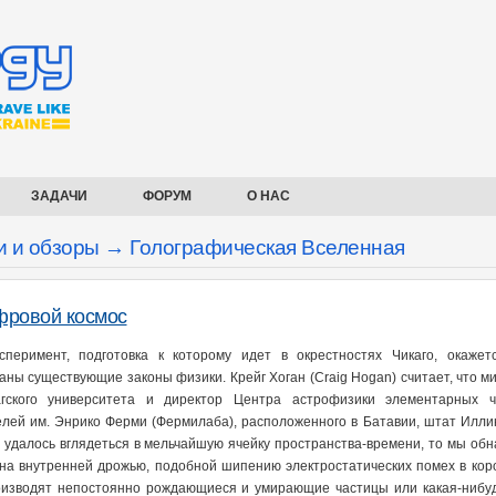
ЗАДАЧИ
ФОРУМ
О НАС
и и обзоры → Голографическая Вселенная
ровой космос
сперимент, подготовка к которому идет в окрестностях Чикаго, окажет
аны существующие законы физики. Крейг Хоган (Craig Hogan) считает, что ми
агского университета и директор Центра астрофизики элементарных 
елей им. Энрико Ферми (Фермилаба), расположенного в Батавии, штат Иллино
 удалось вглядеться в мельчайшую ячейку пространства-времени, то мы обн
на внутренней дрожью, подобной шипению электростатических помех в кор
изводят непостоянно рождающиеся и умирающие частицы или какая-нибудь