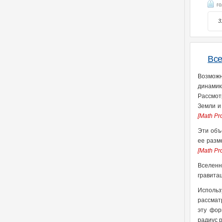
г
3
Все
Возможн
динамик
Рассмот
Земли и
[Math Pr
Эти объ
ее разм
[Math Pr
Вселенн
гравита
Использ
рассмат
эту фор
радиус 