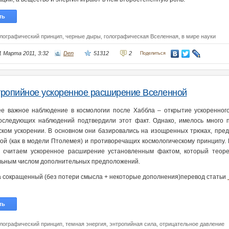
ть
олографический принцип,
черные дыры,
голографическая Вселенная,
в мире науки
1 Марта 2011, 3:32
Den
51312
2
Поделиться
ропийное ускоренное расширение Вселенной
е важное наблюдение в космологии после Хаббла – открытие ускоренног
оследующих наблюдений подтвердили этот факт. Однако, имелось много 
ском ускорении. В основном они базировались на изощренных трюках, пре
ой (как в модели Птолемея) и противоречащих космологическому принципу.
 считаем ускоренное расширение установленным фактом, который теоре
ьным числом дополнительных предположений.
а сокращенный (без потери смысла + некоторые дополнения)перевод статьи
ть
олографический принцип,
темная энергия,
энтропийная сила,
отрицательное давление