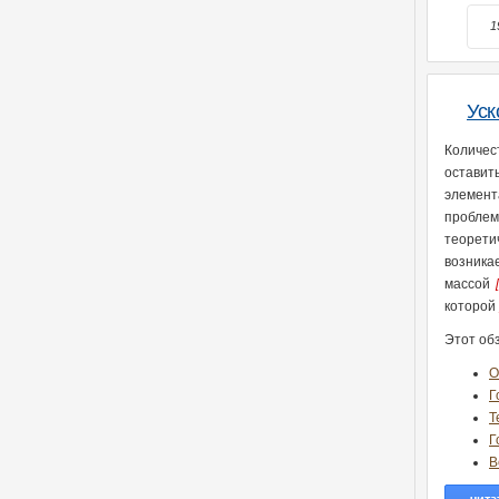
1
Уск
Количес
оставит
элемент
проблем
теорети
возника
массой
которой
Этот об
О
Г
Т
Г
В