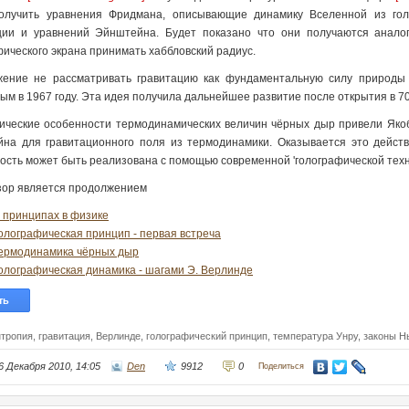
олучить уравнения Фридмана, описывающие динамику Вселенной из гол
ции и уравнений Эйнштейна. Будет показано что они получаются аналог
фического экрана принимать хаббловский радиус.
ение не рассматривать гравитацию как фундаментальную силу природы
ым в 1967 году. Эта идея получила дальнейшее развитие после открытия в 7
ические особенности термодинамических величин чёрных дыр привели Якоб
на для гравитационного поля из термодинамики. Оказывается это действ
ость может быть реализована с помощью современной 'голографической техн
зор является продолжением
 принципах в физике
олографическая принцип - первая встреча
ермодинамика чёрных дыр
олографическая динамика - шагами Э. Верлинде
ть
нтропия,
гравитация,
Верлинде,
голографический принцип,
температура Унру,
законы Н
6 Декабря 2010, 14:05
Den
9912
0
Поделиться