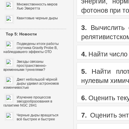
энергии, нор
Множественность миров
Хью Эверетта
фотонов при то
Квантовые черные дыры
3.
Вычислить с
Top 5: Новости
релятивистском
Подведены итоги работы
спутника Gravity Probe B,
наблюдавшего эффекты ОТО
4.
Найти число 
Звезды связаны
пространственно-
временными туннелями?
5.
Найти плот
нулевым химич
Джет небольшой чёрной
дыры удивил астрономов
изменчивостью
6.
Оценить теку
Изучение процессов
звездообразования в
галактике NGC 2841
7.
Оценить энт
Черные дыры вращаться
всё быстрее и быстрее