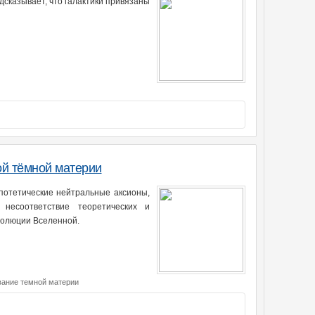
дсказывает, что галактики привязаны
ой тёмной материи
потетические нейтральные аксионы,
есоответствие теоретических и
волюции Вселенной.
вание темной материи