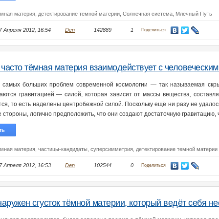
емная материя,
детектирование темной материи,
Солнечная система,
Млечный Путь
7 Апреля 2012, 16:54
Den
142889
1
Поделиться
 часто тёмная материя взаимодействует с человеческим
 самых больших проблем современной космологии — так называемая скрыт
аются гравитацией — силой, которая зависит от массы вещества, составля
ся, то есть наделены центробежной силой. Поскольку ещё ни разу не удалось
 стороны, логично предположить, что они создают достаточную гравитацию, ч
ть
емная материя,
частицы-кандидаты,
суперсимметрия,
детектирование темной материи
7 Апреля 2012, 16:53
Den
102544
0
Поделиться
аружен сгусток тёмной материи, который ведёт себя 