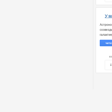
У м
Астроно
созвезд
галакти
чита
в
1