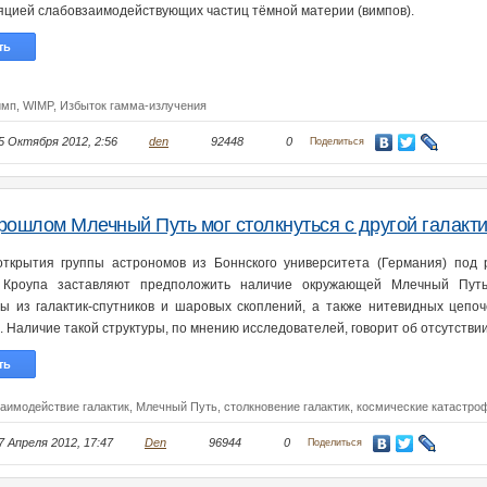
яцией слабовзаимодействующих частиц тёмной материи (вимпов).
ть
имп,
WIMP,
Избыток гамма-излучения
5 Октября 2012, 2:56
den
92448
0
Поделиться
рошлом Млечный Путь мог столкнуться с другой галакт
ткрытия группы астрономов из Боннского университета (Германия) под 
 Кроупа заставляют предположить наличие окружающей Млечный Путь
ры из галактик-спутников и шаровых скоплений, а также нитевидных цепоч
. Наличие такой структуры, по мнению исследователей, говорит об отсутстви
ть
заимодействие галактик,
Млечный Путь,
столкновение галактик,
космические катастро
7 Апреля 2012, 17:47
Den
96944
0
Поделиться