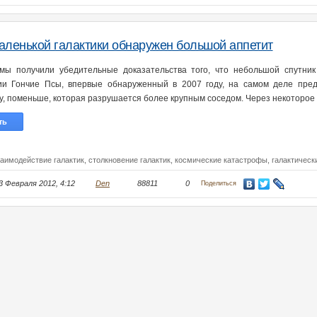
аленькой галактики обнаружен большой аппетит
мы получили убедительные доказательства того, что небольшой спутник
ии Гончие Псы, впервые обнаруженный в 2007 году, на самом деле пред
ку, поменьше, которая разрушается более крупным соседом. Через некоторое
ть
заимодействие галактик,
столкновение галактик,
космические катастрофы,
галактическ
3 Февраля 2012, 4:12
Den
88811
0
Поделиться