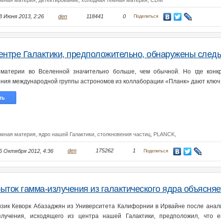
ёмная материя,
детектирование,
холодная тёмная материя,
CDM
8 Июня 2013, 2:26
den
118441
0
Поделиться
ентре Галактики, предположительно, обнаружены следы
материи во Вселенной значительно больше, чем обычной. Но где конк
ния международной группы астрономов из коллаборации «Планк» дают ключ к 
ть
ёмная материя,
ядро нашей Галактики,
столкновения частиц,
PLANCK,
5 Октября 2012, 4:36
den
175262
1
Поделиться
ыток гамма-излучения из галактического ядра объясня
зик Кеворк Абазаджян из Университета Калифорнии в Ирвайне после анал
злучения, исходящего из центра нашей Галактики, предположил, что 