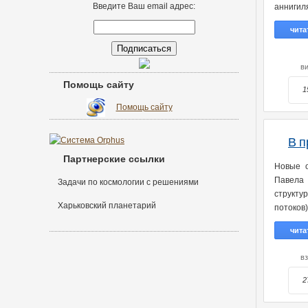
Введите Ваш email адрес:
аннигил
чита
в
Помощь сайту
1
Помощь сайту
В п
Партнерские ссылки
Новые о
Павела
Задачи по космологии с решениями
структу
Харьковский планетарий
потоков)
чита
в
2