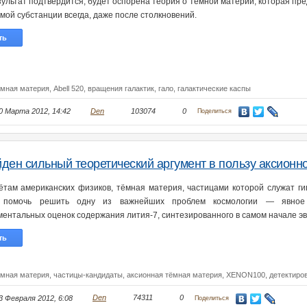
зультат подтвердится, будет оспорена теория о тёмной материи, которая пре
мой субстанции всегда, даже после столкновений.
ть
емная материя,
Abell 520,
вращения галактик,
гало,
галактические каспы
0 Марта 2012, 14:42
Den
103074
0
Поделиться
ден сильный теоретический аргумент в пользу аксионн
ётам американских физиков, тёмная материя, частицами которой служат ги
 помочь решить одну из важнейших проблем космологии — явное н
ментальных оценок содержания лития-7, синтезированного в самом начале э
ть
емная материя,
частицы-кандидаты,
аксионная тёмная материя,
XENON100,
детектиро
3 Февраля 2012, 6:08
Den
74311
0
Поделиться