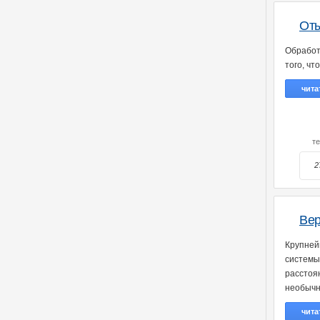
Оты
Обработ
того, ч
чита
т
2
Вер
Крупней
системы
расстоян
необычн
чита