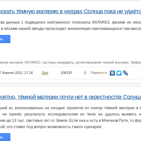
скать тёмную материю в недрах Солнца пока не удаёт
ав данные с подводного нейтринного телескопа ANTARES, физики не обн
то в объёме нашей звезды происходит аннигиляция скапливающихся там масс
ть
емная материя,
ANTARES,
частицы-кандидаты,
детектирование темной материи,
Эффек
7 Апреля 2012, 17:16
Den
106333
0
Поделиться
оятно, тёмной материи почти нет в окрестностях Солнц
ший из реализованных на сегодня проектов по поиску тёмной материи в
 не принёс результата: исследователям из Чили не удалось выявить 
ии до 13 тыс. световых лет от Земли. Если она и есть в Млечном Пути, то ф
ой, что ставит под вопрос возможность такого сценария.
ть