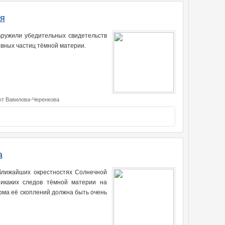
ся
аружили убедительных свидетельств
ивных частиц тёмной материи.
т Вавилова-Черенкова
а
 ближайших окрестностях Солнечной
никаких следов тёмной материи на
орма её скоплений должна быть очень