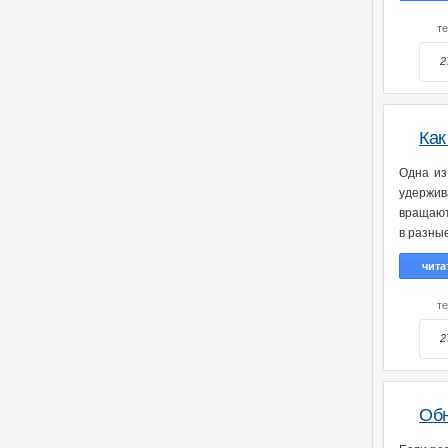
т
2
Как
Одна из
удержив
вращают
в разные
чита
т
2
Обн