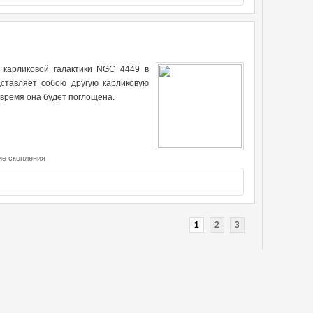
 карликовой галактики NGC 4449 в
ставляет собою другую карликовую
 время она будет поглощена.
ие скопления
1
2
3