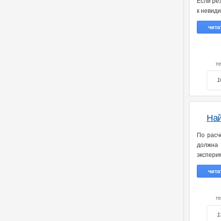
Если ре
к невиди
чита
т
1
Най
По расч
должна
экспери
чита
т
1