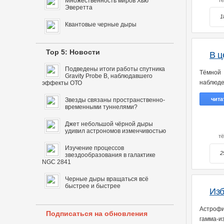
Множественность миров Хью
т
Эверетта
1
Квантовые черные дыры
Top 5: Новости
В ц
Подведены итоги работы спутника
Тёмной 
Gravity Probe B, наблюдавшего
наблюде
эффекты ОТО
чита
Звезды связаны пространственно-
временными туннелями?
Джет небольшой чёрной дыры
удивил астрономов изменчивостью
т
Изучение процессов
2
звездообразования в галактике
NGC 2841
Черные дыры вращаться всё
быстрее и быстрее
Изб
Астрофи
Подписаться на обновления
гамма-и