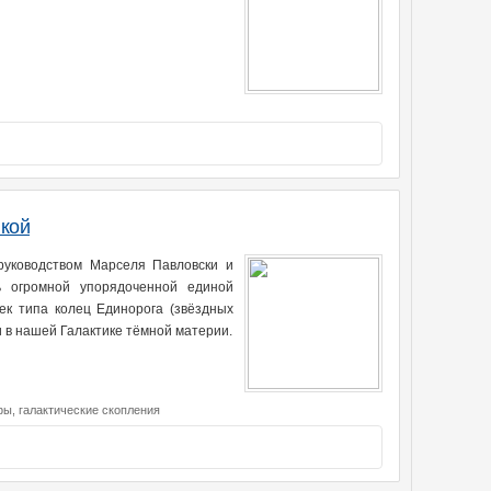
икой
руководством Марселя Павловски и
 огромной упорядоченной единой
ек типа колец Единорога (звёздных
и в нашей Галактике тёмной материи.
фы,
галактические скопления