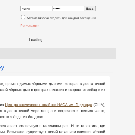
Автоматически входить при каждом посещении
Регистрация
Loading
ку
ов, производимых чёрными дырами, которая в достаточной
сой чёрных дыр в центрах галактик и скоростью звёзд в их
 из
Центра космических полётов НАСА им. Годдарда
(США),
я в достаточной мере мощна и встречается весьма часто,
стью звёзд в их балджах.
ревышает солнечную в миллионы раз. И те галактики, где
ми. Возможно, существует некий механизм влияния чёрной