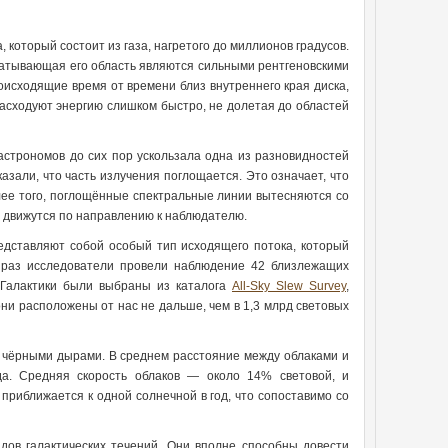
который состоит из газа, нагретого до миллионов градусов.
охватывающая его область являются сильными рентгеновскими
роисходящие время от времени близ внутреннего края диска,
расходуют энергию слишком быстро, не долетая до областей
астрономов до сих пор ускользала одна из разновидностей
зали, что часть излучения поглощается. Это означает, что
лее того, поглощённые спектральные линии вытесняются со
а движутся по направлению к наблюдателю.
редставляют собой особый тип исходящего потока, который
тот раз исследователи провели наблюдение 42 близлежащих
 Галактики были выбраны из каталога
All-Sky Slew Survey
,
 они расположены от нас не дальше, чем в 1,3 млрд световых
и чёрными дырами. В среднем расстояние между облаками и
а. Средняя скорость облаков — около 14% световой, и
приближается к одной солнечной в год, что сопоставимо со
ов галактических течений. Они вполне способны довести