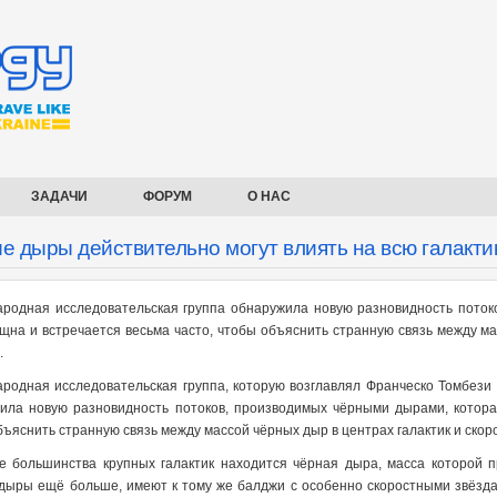
ЗАДАЧИ
ФОРУМ
О НАС
е дыры действительно могут влиять на всю галакти
родная исследовательская группа обнаружила новую разновидность поток
щна и встречается весьма часто, чтобы объяснить странную связь между мас
.
родная исследовательская группа, которую возглавлял Франческо Томбези
ила новую разновидность потоков, производимых чёрными дырами, котора
ъяснить странную связь между массой чёрных дыр в центрах галактик и скоро
е большинства крупных галактик находится чёрная дыра, масса которой п
дыры ещё больше, имеют к тому же балджи с особенно скоростными звёзда