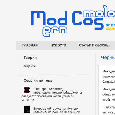
ГЛАВНАЯ
НОВОСТИ
СТАТЬИ И ОБЗОРЫ
Чёрны
Теория
Введение
Междуна
мере мо
Ссылки по теме
балджах
В центре Галактики,
Междуна
предположительно, обнаружены
обнаруж
следы столкновений частиц тёмной
чтобы об
материи
В центр
Впервые обнаружены тёмные
галактики из ранней Вселенной
чёрные 