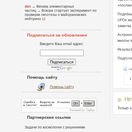
«послан
den
→
Физика элементарных
частиц
→
Вскоре стартует эксперимент по
Подобны
проверке гипотезы о майорановских
нейтрино
12
UFOs мо
заметка.
Подписаться на обновления
Астроно
многое 
Введите Ваш email адрес:
Результ
Подгото
га
Помощь сайту
1
Помощь сайту
Не
Только 
Партнерские ссылки
Задачи по космологии с решениями