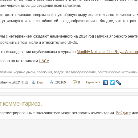
ие» чёрной дыры до сведения всей галактики.
е джеты лишают сверхмассивную чёрную дыру значительного количества м
гут «выдувать» газ из областей звездообразования в балдже, что как раз 
мы с нетерпением ожидают намеченного на 2014 год запуска японского рентг
прояснить в том числе и относительно UFOs.
аты исследования опубликованы в журнале
Monthly Notices of the Royal Astrono
влено по материалам
НАСА
.
лактики,
черные дыры,
эволюция,
балдж,
звездообразование,
рентгеновские источники
 Марта 2012, 4:32
Den
101109
0
Поделиться
т комментариев.
зарегистрированные пользователи могут оставлять комментарии.
Войдите
ил