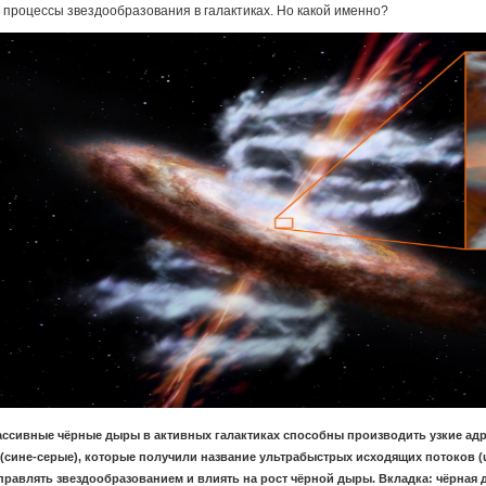
 процессы звездообразования в галактиках. Но какой именно?
ссивные чёрные дыры в активных галактиках способны производить узкие адр
 (сине-серые), которые получили название ультрабыстрых исходящих потоков (ul
правлять звездообразованием и влиять на рост чёрной дыры. Вкладка: чёрная 