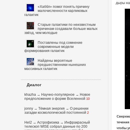
дыры на
«Хаббл» помог понять причину
малочисленности карликовых
галактик
Старые галактики по неизвестным
причинам создавали больше малых
звёзд, чем молодые
Поставлены под сомнение
современные модели
формирования галактик
Найдены вероятные
предшественники нынешних
массивных галактик
Диалог
khazha
→
Научно-популярное
→
Новое
предположение о форме Вселенной
10
jonny
→
Тёмная энергия
→
О решении
загадки космологической постоянной
2
Сверхма
Hel2
→
Астрофизика
→
Инфракрасный
течения
телескоп WISE собрал данные по 200
чтобы у