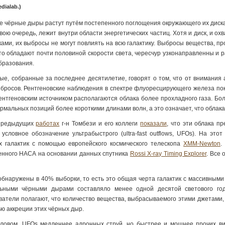
dialab.)
е чёрные дыры растут путём постепенного поглощения окружающего их диска, 
 свою очередь, лежит внутри области энергетических частиц. Хотя и диск, и 
ками, их выбросы не могут повлиять на всю галактику. Выбросы вещества, п
то обладают почти половиной скорости света, чересчур узконаправленны и 
бразования.
ые, собранные за последнее десятилетие, говорят о том, что от внимания 
ыбросов. Рентгеновские наблюдения в спектре флуоресцирующего железа пока
ентгеновским источником располагаются облака более прохладного газа. Бо
ормальных позиций более короткими длинами волн, а это означает, что облак
 предыдущих
работах
г-н Томбези и его коллеги
показали
, что эти облака п
 условное обозначение ультрабыстрого (ultra-fast outflows, UFOs). На э
х галактик с помощью европейского космического телескопа
XMM-Newton
.
енного НАСА на основании данных спутника
Rossi X-ray Timing Explorer
. Все
обнаружены в 40% выборки, то есть это общая черта галактик с массивным
ьными чёрными дырами составляло менее одной десятой светового год
ватели полагают, что количество вещества, выбрасываемого этими джетами, 
ью аккреции этих чёрных дыр.
ловом, UFOs медленнее адронных струй, но быстрее и мощнее прочих вид