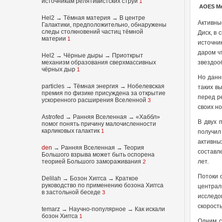
источникам релятивистских струй
1
AOES Me
Hel2
→
Тёмная материя
→
В центре
Активны
Галактики, предположительно, обнаружены
следы столкновений частиц тёмной
Диск, в
материи
1
источни
даром ч
Hel2
→
Чёрные дыры
→
Приоткрыт
механизм образования сверхмассивных
звездоо
чёрных дыр
1
Но данн
particles
→
Тёмная энергия
→
Нобелевская
таких в
премия по физике присуждена за открытие
перед р
ускоренного расширения Вселенной
3
своих н
Astrofed
→
Ранняя Вселенная
→
«Хаббл»
В двух
помог понять причину малочисленности
карликовых галактик
1
получил
активны
den
→
Ранняя Вселенная
→
Теория
составл
Большого взрыва может быть оспорена
теорией Большого замораживания
лет.
2
Потоки 
Delilah
→
Бозон Хиггса
→
Краткое
руководство по применению бозона Хиггса
централ
в застольной беседе
3
исследо
скорост
temarz
→
Научно-популярное
→
Как искали
бозон Хиггса
1
Одним с