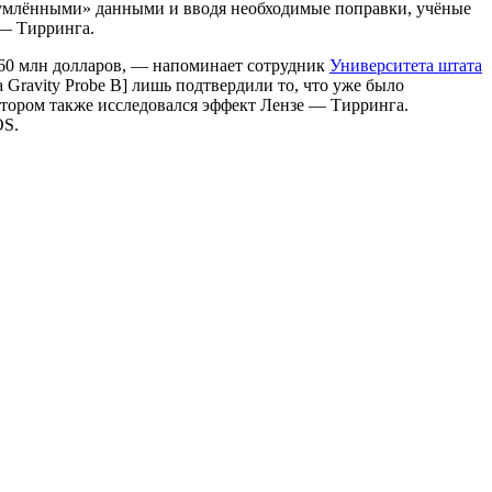
зашумлёнными» данными и вводя необходимые поправки, учёные
 — Тирринга.
 760 млн долларов, — напоминает сотрудник
Университета штата
 Gravity Probe B] лишь подтвердили то, что уже было
котором также исследовался эффект Лензе — Тирринга.
OS.