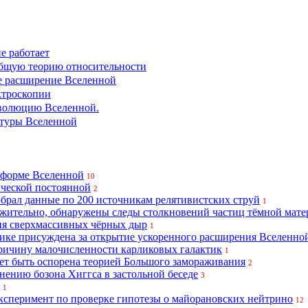
е работает
общую теорию относительности
е расширение Вселенной
ктроскопии
волюцию Вселенной.
ктуры Вселенной
 форме Вселенной
10
ической постоянной
2
брал данные по 200 источникам релятивистских струй
1
ожительно, обнаружены следы столкновений частиц тёмной мате
ия сверхмассивных чёрных дыр
1
ике присуждена за открытие ускоренного расширения Вселенно
ричину малочисленности карликовых галактик
1
ет быть оспорена теорией Большого замораживания
2
нению бозона Хиггса в застольной беседе
3
1
эксперимент по проверке гипотезы о майорановских нейтрино
12