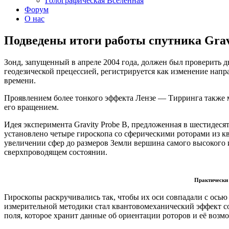
Голографическая Вселенная
Форум
О нас
Подведены итоги работы спутника Gra
Зонд, запущенный в апреле 2004 года, должен был проверить 
геодезической прецессией, регистрируется как изменение нап
времени.
Проявлением более тонкого эффекта Лензе — Тирринга также м
его вращением.
Идея эксперимента Gravity Probe B, предложенная в шестидесят
установлено четыре гироскопа со сферическими роторами из кв
увеличении сфер до размеров Земли вершина самого высокого 
сверхпроводящем состоянии.
Практически 
Гироскопы раскручивались так, чтобы их оси совпадали с осью
измерительной методики стал квантовомеханический эффект с
поля, которое хранит данные об ориентации роторов и её воз