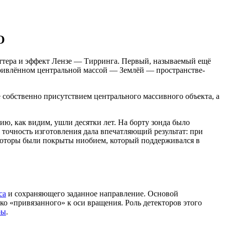
О
иттера и эффект Лензе — Тирринга. Первый, называемый ещё
скривлённом центральной массой — Землёй — пространстве-
 собственно присутствием центрального массивного объекта, а
ию, как видим, ушли десятки лет. На борту зонда было
 точность изготовления дала впечатляющий результат: при
 Роторы были покрыты ниобием, который поддерживался в
са
и сохраняющего заданное направление. Основой
 «привязанного» к оси вращения. Роль детекторов этого
ры
.