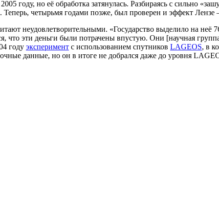
2005 году, но её обработка затянулась. Разбираясь с сильно «
а. Теперь, четырьмя годами позже, был проверен и эффект Лензе
 считают неудовлетворительными. «Государство выделило на неё
я, что эти деньги были потрачены впустую. Они [научная группа
004 году
эксперимент
с использованием спутников
LAGEOS
, в 
 точные данные, но он в итоге не добрался даже до уровня LAGE