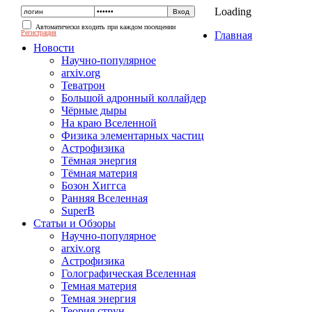
Loading
Автоматически входить при каждом посещении
Регистрация
Главная
Новости
Научно-популярное
arxiv.org
Теватрон
Большой адронный коллайдер
Чёрные дыры
На краю Вселенной
Физика элементарных частиц
Астрофизика
Тёмная энергия
Тёмная материя
Бозон Хиггса
Ранняя Вселенная
SuperB
Статьи и Обзоры
Научно-популярное
arxiv.org
Астрофизика
Голографическая Вселенная
Темная материя
Темная энергия
Теория струн