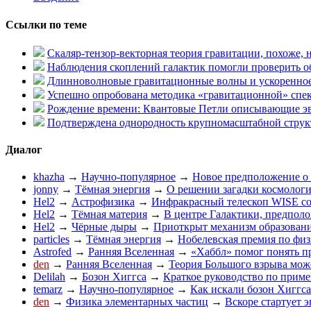
Ссылки по теме
Скаляр-тензор-векторная теория гравитации, похоже, н
Наблюдения скоплений галактик помогли проверить 
Длинноволновые гравитационные волны и ускоренно
Успешно опробована методика «гравитационной» спе
Рождение времени: Квантовые Петли описывающие э
Подтверждена однородность крупномасштабной стру
Диалог
khazha
→
Научно-популярное
→
Новое предположение о
jonny
→
Тёмная энергия
→
О решении загадки космолог
Hel2
→
Астрофизика
→
Инфракрасный телескоп WISE со
Hel2
→
Тёмная материя
→
В центре Галактики, предпол
Hel2
→
Чёрные дыры
→
Приоткрыт механизм образован
particles
→
Тёмная энергия
→
Нобелевская премия по физ
Astrofed
→
Ранняя Вселенная
→
«Хаббл» помог понять п
den
→
Ранняя Вселенная
→
Теория Большого взрыва мож
Delilah
→
Бозон Хиггса
→
Краткое руководство по приме
temarz
→
Научно-популярное
→
Как искали бозон Хиггса
den
→
Физика элементарных частиц
→
Вскоре стартует 