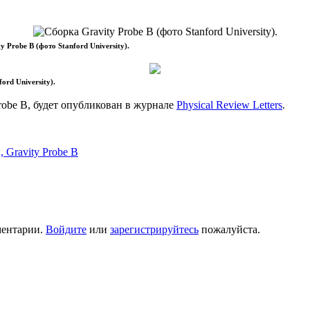
 Probe B (фото Stanford University).
ord University).
robe B, будет опубликован в журнале
Physical Review Letters
.
ы,
Gravity Probe B
ментарии.
Войдите
или
зарегистрируйтесь
пожалуйста.