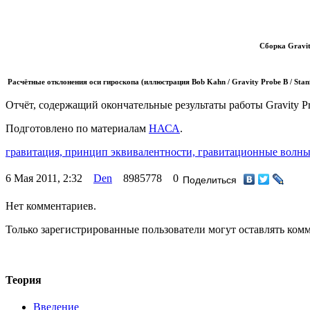
Сборка Gravity
Расчётные отклонения оси гироскопа (иллюстрация Bob Kahn / Gravity Probe B / Stanf
Отчёт, содержащий окончательные результаты работы Gravity P
Подготовлено по материалам
НАСА
.
гравитация,
принцип эквивалентности,
гравитационные волн
6 Мая 2011, 2:32
Den
8985778
0
Поделиться
Нет комментариев.
Только зарегистрированные пользователи могут оставлять ком
Теория
Введение