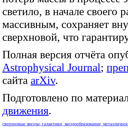
светило, в начале своего 
массивным, сохраняет вн
сверхновой, что гарантир
Полная версия отчёта опу
Astrophysical Journal
;
пре
сайта
arXiv
.
Подготовлено по материа
движения
.
сверхновые звезды,
галактики,
звездообразование,
металличнос