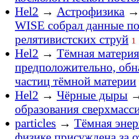
Hel2
→
Астрофизика
WISE собрал данные по
релятивистских струй
1
Hel2
→
Тёмная матери
предположительно, обн
частиц тёмной материи
Hel2
→
Чёрные дыры
образования сверхмасс
particles
→
Тёмная энер
физике присуждена за 