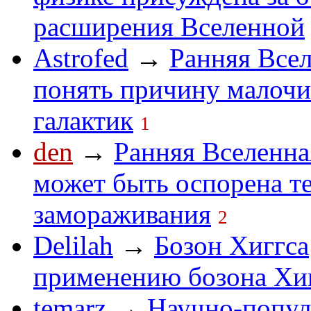
расширения Вселенной
Astrofed
→
Ранняя Все
понять причину малочи
галактик
1
den
→
Ранняя Вселенна
может быть оспорена т
замораживания
2
Delilah
→
Бозон Хиггса
применению бозона Хигг
temarz
→
Научно-попул