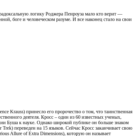
парадоксальную логику Роджера Пенроуза мало кто верит —
ной, боге и человеческом разуме. И все наконец стало на свои
nce Krauss) принесло его пророчество о том, что таинственная
твенного деятеля. Кросс – один из 60 известных ученых,
ции Буша к науке. Однако широкой публике он больше знаком
r Trek) переведен на 15 языков. Сейчас Кросс заканчивает свою
ous Allure of Extra Dimensions), которую он называет