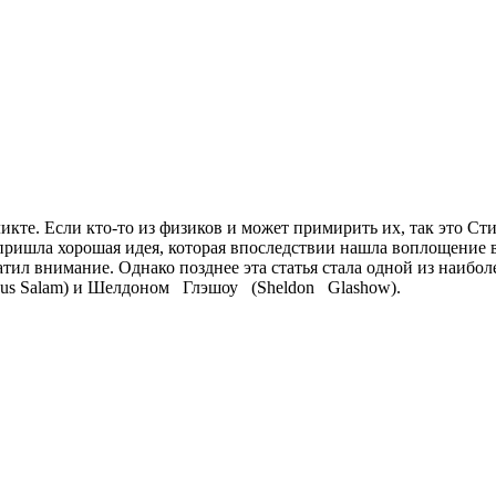
икте. Если кто-то из физиков и может примирить их, так это Ст
у пришла хорошая идея, которая впоследствии нашла воплощение 
ратил внимание. Однако позднее эта статья стала одной из наиб
dus Salam) и Шелдоном Глэшоу (Sheldon Glashow).