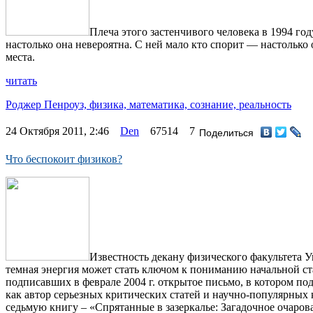
Плеча этого застенчивого человека в 1994 го
настолько она невероятна. С ней мало кто спорит — настолько 
места.
читать
Роджер Пенроуз,
физика,
математика,
сознание,
реальность
24 Октября 2011, 2:46
Den
67514
7
Поделиться
Что беспокоит физиков?
Известность декану физического факультета У
темная энергия может стать ключом к пониманию начальной ста
подписавших в феврале 2004 г. открытое письмо, в котором п
как автор серьезных критических статей и научно-популярных кн
седьмую книгу – «Спрятанные в зазеркалье: Загадочное очарован