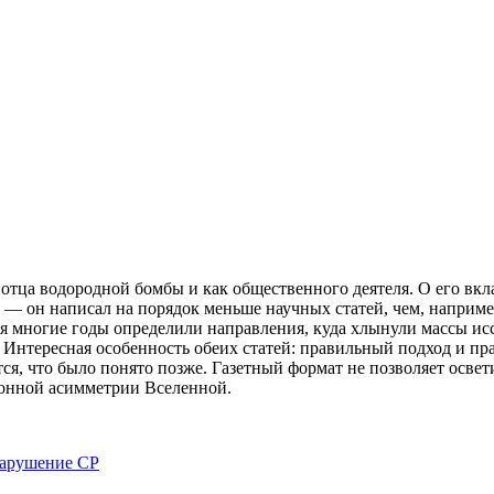
отца водородной бомбы и как общественного деятеля. О его вкл
е — он написал на порядок меньше научных статей, чем, например
тя многие годы определили направления, куда хлынули массы ис
. Интересная особенность обеих статей: правильный подход и 
ся, что было понято позже. Газетный формат не позволяет освет
рионной асимметрии Вселенной.
арушение СР