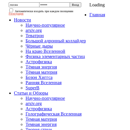
Loading
Автоматически входить при каждом посещении
Регистрация
Главная
Новости
Научно-популярное
arxiv.org
Теватрон
Большой адронный коллайдер
Чёрные дыры
На краю Вселенной
Физика элементарных частиц
Астрофизика
Тёмная энергия
Тёмная материя
Бозон Хиггса
Ранняя Вселенная
SuperB
Статьи и Обзоры
Научно-популярное
arxiv.org
Астрофизика
Голографическая Вселенная
Темная материя
Темная энергия
Теория струн