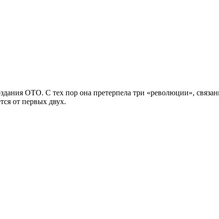
создания ОТО. С тех пор она претерпела три «революции», связ
ся от первых двух.