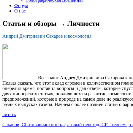
Голографическая Вселенная
Форум
О нас
Статьи и обзоры → Личности
Андрей Дмитриевич Сахаров и космология
Все знают Андрея Дмитриевича Сахарова как 
Нельзя сказать, что этот вклад огромен в количественном план
опередил время, поставил вопросы и дал ответы, которые спус
двух пионерских статьях, повлиявших на развитие космологии
предположений, которые в природе на самом деле не реализуют
разных выпусках газеты. Начнем с более поздней статьи о ба
читать
Сахаров,
СР-инвариантность,
фазовый переход,
СРТ теорема,
н