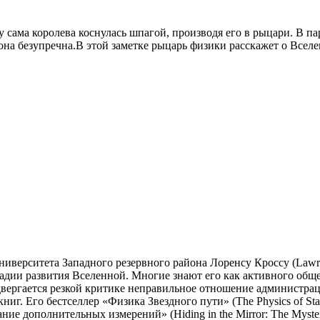
ду сама королева коснулась шпагой, производя его в рыцари. В 
она безупречна.В этой заметке рыцарь физики расскажет о Вселен
ниверситета Западного резервного района Лоренсу Кроссу (Lawre
дии развития Вселенной. Многие знают его как активного общес
одвергается резкой критике неправильное отношение администра
иг. Его бестселлер «Физика Звездного пути» (The Physics of Sta
ие дополнительных измерений» (Hiding in the Mirror: The Mysteri