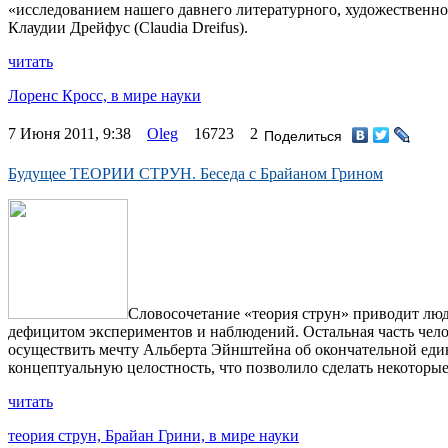
«исследованием нашего давнего литературного, художественног
Клаудии Дрейфус (Claudia Dreifus).
читать
Лоренс Кросс,
в мире науки
7 Июня 2011, 9:38
Oleg
16723
2
Поделиться
Будущее ТЕОРИИ СТРУН. Беседа с Брайаном Грином
Словосочетание «теория струн» приводит люд
дефицитом экспериментов и наблюдений. Остальная часть чело
осуществить мечту Альберта Эйнштейна об окончательной едино
концептуальную целостность, что позволило сделать некоторые
читать
теория струн,
Брайан Грини,
в мире науки