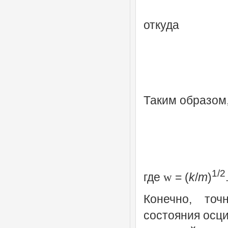
откуда
Таким образом
1/2
где
= (
k
/
m
)
w
Конечно, то
состояния осци