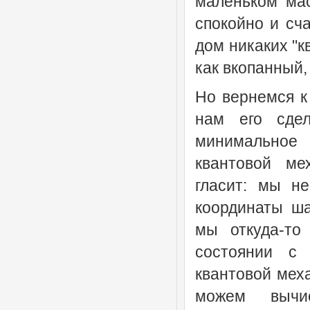
маленьком мас
спокойно и сч
дом никаких "к
как вкопанный, 
Но вернемся к
нам его сдел
минимальное
квантовой ме
гласит: мы н
координаты ша
мы откуда-то
состоянии с 
квантовой мех
можем вычис