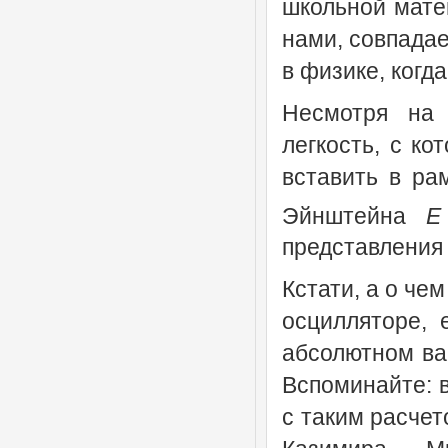
школьной матем
нами, совпадае
в физике, когд
Несмотря на 
легкость, с ко
вставить в ра
Эйнштейна
E
представления о
Кстати, а о че
осцилляторе, 
абсолютном вак
Вспоминайте: в
с таким расче