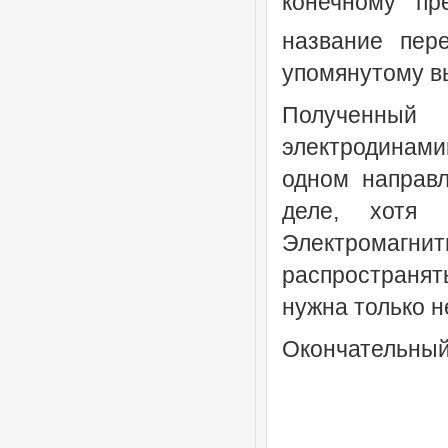
конечному п
название пер
упомянутому в
Полученный 
электродинами
одном направл
деле, хотя 
Электромагнитн
распространять
нужна только 
Окончательный 