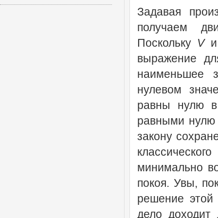
Задавая прои
получаем дв
Поскольку
V
выражение для
наименьшее з
нулевом знач
равны нулю в
равными нулю 
закону сохране
классическог
минимально во
покоя. Увы, по
решение этой 
дело доходит 