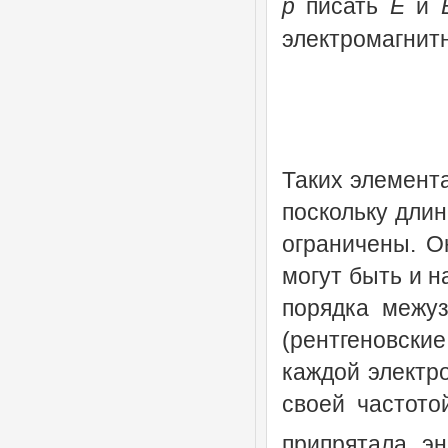
p
писать
E
и
электромагнит
Таких элемент
поскольку дли
ограничены. О
могут быть и н
порядка межуз
(рентгеновски
каждой электро
своей частот
припрятала эн