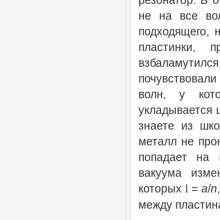
резонатор. В о
не на все во
подходящего, 
пластинки, 
взбаламутил
почувствовали
волн, у кот
укладывается ц
знаете из шко
металл не прон
попадает на п
вакуума изме
которых
=
a
/
n
l
между пластин