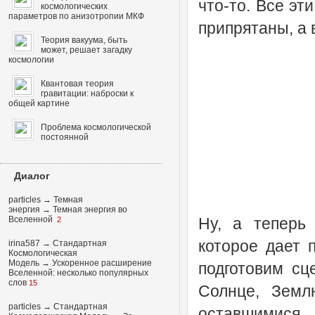
что-то. Все эт
космологических
параметров по анизотропии МКФ
припрятаны, а в
Теория вакуума, быть
может, решает загадку
космологии
Квантовая теория
гравитации: наброски к
общей картине
Проблема космологической
постоянной
Диалог
particles
→
Темная
энергия
→
Темная энергия во
Вселенной
Ну, а теперь
2
которое дает 
irina587
→
Стандартная
Космологическая
Модель
→
Ускоренное расширение
подготовим сц
Вселенной: несколько популярных
слов
15
Солнце, Земл
particles
→
Стандартная
оставшимис