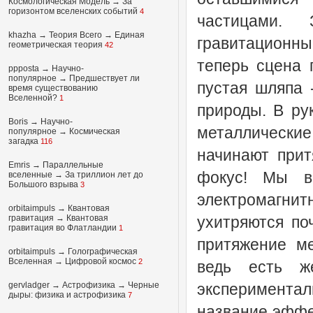
Космологическая Модель
→
За
горизонтом вселенских событий
4
частицами. 
khazha
→
Теория Всего
→
Единая
гравитационны
геометрическая теория
42
теперь сцена 
ppposta
→
Научно-
популярное
→
Предшествует ли
пустая шляпа 
время существованию
Вселенной?
1
природы. В ру
Boris
→
Научно-
металлические
популярное
→
Космическая
загадка
116
начинают прит
Emris →
Параллельные
фокус! Мы в
вселенные
→
За триллион лет до
Большого взрыва
3
электромагнитн
orbitaimpuls
→
Квантовая
гравитация
→
Квантовая
ухитряются по
гравитация во Флатландии
1
притяжение ме
orbitaimpuls
→
Голографическая
Вселенная
→
Цифровой космос
2
ведь есть ж
gervladger
→
Астрофизика
→
Черные
экспериментал
дыры: физика и астрофизика
7
название эффек