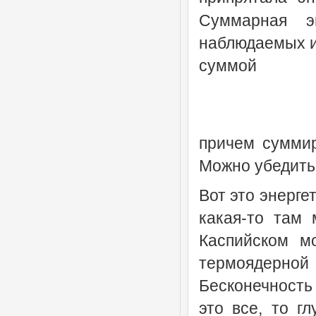
Суммарная эн
наблюдаемых и
суммой
причем суммир
Можно убедитьс
Вот это энерге
какая-то там 
Каспийском м
термоядерно
Бесконечность 
это все, то г