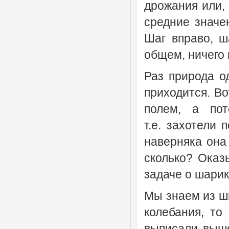
дрожания или, 
средние значе
Шаг вправо, ш
общем, ничего 
Раз природа о
приходится. В
полем, а пот
т.е. захотели 
наверняка она 
сколько? Оказ
задаче о шарик
Мы знаем из ш
колебания, то
выписали выше