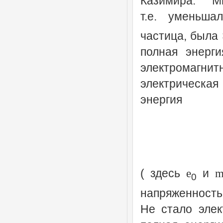
Казимира. 
т.е. уменьша
частица, была
полная энерг
электромагнитн
электрическа
энергия
( здесь
и
e
0
напряженность 
Не стало элек