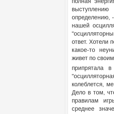
полная энерги
выступлению 
определению, 
нашей осцилля
"осцилляторны
ответ. Хотели 
какое-то неу
живет по своим
припрятала в
"осцилляторна
колеблется, ме
Дело в том, ч
правилам игр
среднее знач