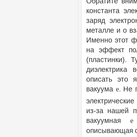
Обратите вним
константа эле
заряд электро
металле и о в
Именно этот ф
на эффект по
(пластинки). 
диэлектрика 
описать это я
вакуума
. Не 
e
электрические 
из-за нашей 
вакуумная
e
описывающая о