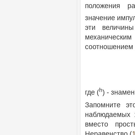
положения р
значение импул
эти величины
механически
соотношением
h
где (
) - знаме
Запомните эт
наблюдаемых 
вместо прост
Неравенство (