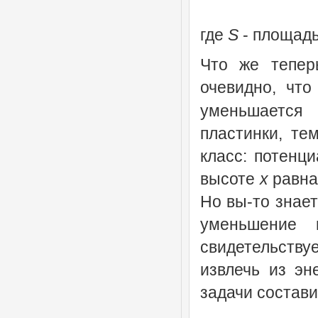
где
S
- площадь
Что же тепер
очевидно, чт
уменьшается
пластинки, те
класс: потенц
высоте
x
равн
Но вы-то знает
уменьшение 
свидетельству
извлечь из эн
задачи состав