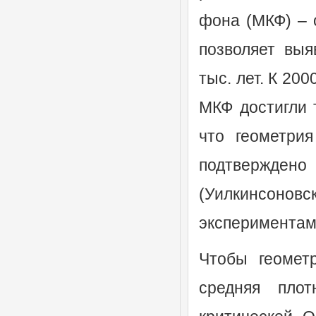
фона (МКФ) – 
позволяет выя
тыс. лет. К 20
МКФ достигли 
что геометри
подтвержде
(Уилкинсонов
экспериментами
Чтобы геомет
средняя пло