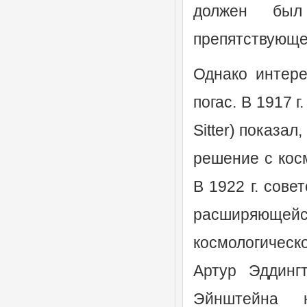
должен был 
препятствующе
Однако интере
погас. В 1917 
Sitter) показа
решение с кос
В 1922 г. сов
расширяющей
космологическ
Артур Эддингт
Эйнштейна 