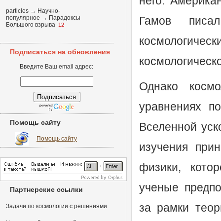
него. Америка
particles
→
Научно-
популярное
→
Парадоксы
Гамов писа
Большого взрыва
12
космологиче
Подписаться на обновления
космологическо
Введите Ваш email адрес:
Однако космо
уравнениях по
Помощь сайту
Вселенной уск
Помощь сайту
изучения прин
физики, кото
ученые предпол
Партнерские ссылки
за рамки теор
Задачи по космологии с решениями