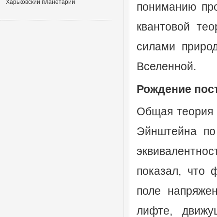
Харьковский планетарий
пониманию про
квантовой тео
силами приро
Вселенной.
Рождение пос
Общая теория 
Эйнштейна по 
эквивалентнос
показал, что 
поле напряже
лифте, движу