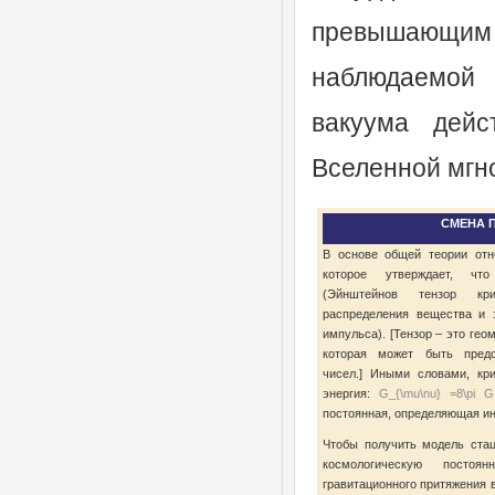
превышающи
наблюдаемой 
вакуума дейс
Вселенной мгн
СМЕНА 
В основе общей теории отн
которое утверждает, что
(Эйнштейнов тензор к
распределения вещества и 
импульса). [Тензор – это гео
которая может быть предс
чисел.] Иными словами, кр
энергия:
G_{\mu\nu} =8\pi G
постоянная, определяющая ин
Чтобы получить модель ста
космологическую посто
гравитационного притяжения 