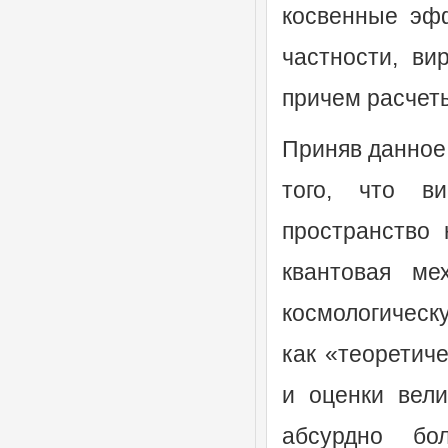
косвенные эф
частности, ви
причем расчет
Приняв данное
того, что в
пространство 
квантовая ме
космологическу
как «теоретич
и оценки вели
абсурдно б