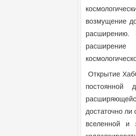
космологичес
возмущение до
расширению. 
расширение
космологическо
Открытие Хабб
постоянной д
расширяющей
достаточно ли 
вселенной и 