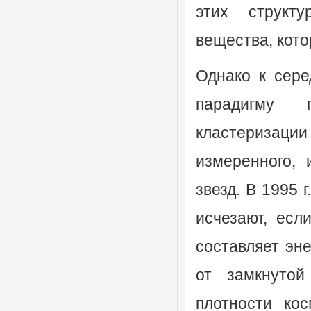
этих структу
вещества, кото
Однако к сере
парадигму 
кластериза
измеренного,
звезд. В 1995 
исчезают, есл
составляет эн
от замкнутой
плотности кос