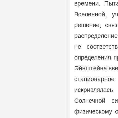
времени. Пыт
Вселенной, у
решение, свя
распределение
не соответст
определения п
Эйнштейна ввес
стационарное 
искривлялас
Солнечной си
физическому о