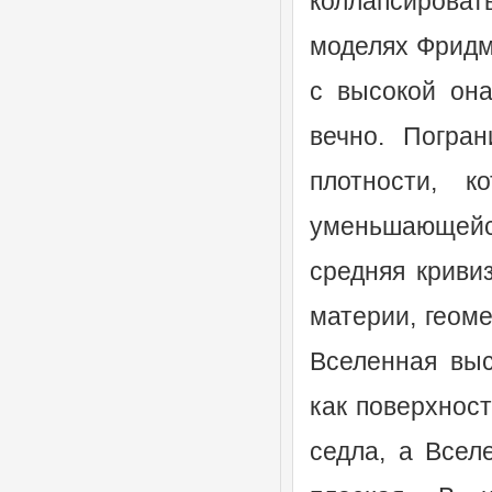
коллапсирова
моделях Фридма
с высокой она
вечно. Погра
плотности, к
уменьшающейс
средняя криви
материи, геоме
Вселенная выс
как поверхност
седла, а Всел