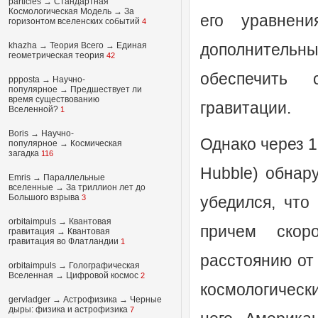
particles
→
Стандартная
Космологическая Модель
→
За
его уравнени
горизонтом вселенских событий
4
khazha
→
Теория Всего
→
Единая
дополнительны
геометрическая теория
42
обеспечить с
ppposta
→
Научно-
популярное
→
Предшествует ли
время существованию
гравитации.
Вселенной?
1
Boris
→
Научно-
Однако через 1
популярное
→
Космическая
загадка
116
Hubble) обнар
Emris →
Параллельные
вселенные
→
За триллион лет до
Большого взрыва
3
убедился, что
orbitaimpuls
→
Квантовая
причем скор
гравитация
→
Квантовая
гравитация во Флатландии
1
расстоянию от
orbitaimpuls
→
Голографическая
Вселенная
→
Цифровой космос
2
космологическ
gervladger
→
Астрофизика
→
Черные
дыры: физика и астрофизика
7