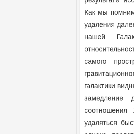
результате ис
Как мы помним
удаления дале
нашей Гала
относительно
самого прост
гравитационн
галактики видн
замедление 
соотношения 
удаляться быс