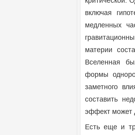
критической. 
включая гипо
медленных час
гравитационн
материи сост
Вселенная бы
формы одноро
заметного вли
составить не
эффект может д
Есть еще и тр