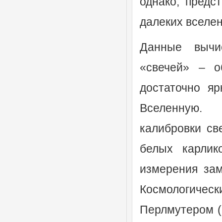
однако, предс
далеких вселен
Данные вычи
«свечей» – о
достаточно я
Вселенную. П
калибровки св
белых карлик
измерения за
Космологичес
Перлмутером (S