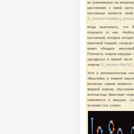
ее (умноженную на метриче
расстояния) к левой части
постоянная является свойс
G_{\mu\nu}+\Lambda g_{\mu\nu}
Когда выяснилось, что В
отказался от нее. Необхо
постоянной, которую сегодн
квантовой теорией, согласно 
может обладать некоторо
Плотность энергии вакуума
\
находиться в правой части
энергии:
G_{\mu\nu} =8\pi G(T_
Хотя в математическом отн
Эйнштейна и энергия вакуу
различны: первая является 
формой энергии, обусловле
античастица. Квантовая теор
появляются в вакууме, су
исчезают (см. схему).