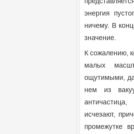
представляетс
энергия пусто
ничему. В конц
значение.
К сожалению, к
малых масшт
ощутимыми, да
нем из ваку
античастица
исчезают, при
промежутке в