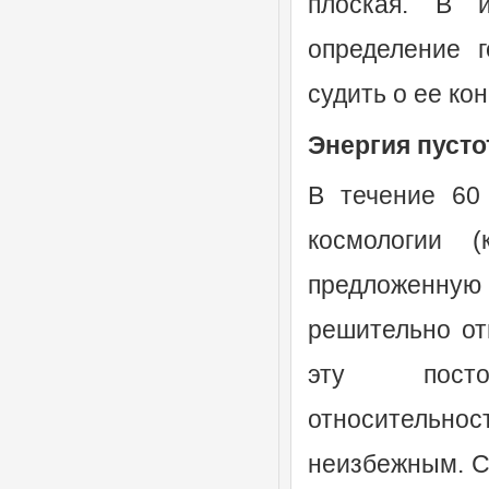
плоская. В 
определение 
судить о ее ко
Энергия пуст
В течение 60
космологии 
предложенную в
решительно отв
эту постоя
относительн
неизбежным. Се