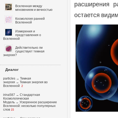
расширения р
Вселенная между
мгновением и вечностью
остается види
Космология ранней
Вселенной
Измерения и
представления о
Вселенной
Действительно ли
существует темная
энергия?
Диалог
particles
→
Темная
энергия
→
Темная энергия во
Вселенной
2
irina587
→
Стандартная
Космологическая
Модель
→
Ускоренное расширение
Вселенной: несколько популярных
слов
15