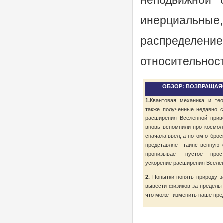
неподвижной 
инерциальны
распределени
относительност
ОБЗОР: ВОЗВРАЩАЯ
1.
Квантовая механика и тео
также полученные недавно с
расширения Вселенной прив
вновь вспомнили про космол
сначала ввел, а потом отбро
представляет таинственную 
пронизывает пустое прос
ускорение расширения Вселе
2.
Попытки понять природу за
вывести физиков за пределы
что может изменить наше пре