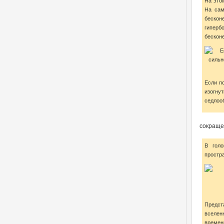
На это
На сам
беско
гиперб
бескон
Если п
изогн
седлоо
сокраще
В голо
простра
Предста
вселен
времен