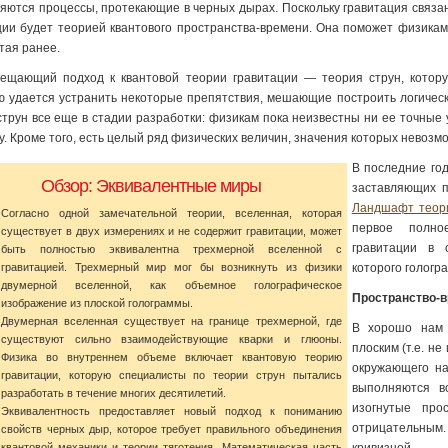
яются процессы, протекающие в черных дырах. Поскольку гравитация связан
ции будет теорией квантового пространства-времени. Она поможет физикам 
тая ранее.
ещающий подход к квантовой теории гравитации — теория струн, котору
 удается устранить некоторые препятствия, мешающие построить логическ
струн все еще в стадии разработки: физикам пока неизвестны ни ее точн
у. Кроме того, есть целый ряд физических величин, значения которых невоз
В последние го
Обзор: Эквивалентные миры
заставляющих п
Ландшафт теор
Согласно одной замечательной теории, вселенная, которая
первое полно
существует в двух измерениях и не содержит гравитации, может
гравитации в 
быть полностью эквивалентна трехмерной вселенной с
гравитацией. Трехмерный мир мог бы возникнуть из физики
которого гологр
двумерной вселенной, как объемное голографическое
Пространство-в
изображение из плоской голограммы.
Двумерная вселенная существует на границе трехмерной, где
В хорошо нам 
существуют сильно взаимодействующие кварки и глюоны.
плоским (т.е. н
Физика во внутреннем объеме включает квантовую теорию
окружающего на
гравитации, которую специалисты по теории струн пытались
выполняются в
разработать в течение многих десятилетий.
изогнутые про
Эквивалентность предоставляет новый подход к пониманию
отрицательны
свойств черных дыр, которое требует правильного объединения
квантовой механики и теории тяготения. Математическая часть