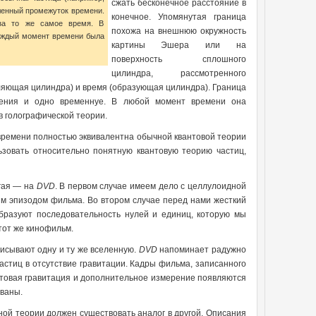
сжать бесконечное расстояние в
еленный промежуток времени.
конечное. Упомянутая граница
 за то же самое время. В
похожа на внешнюю окружность
каждый момент времени была
картины Эшера или на
поверхность сплошного
цилиндра, рассмотренного
ляющая цилиндра) и время (образующая цилиндра). Граница
рения и одно временнуе. В любой момент времени она
в голографической теории.
времени полностью эквивалентна обычной квантовой теории
ьзовать относительно понятную квантовую теорию частиц,
угая — на
DVD
. В первом случае имеем дело с целлулоидной
ым эпизодом фильма. Во втором случае перед нами жесткий
образуют последовательность нулей и единиц, которую мы
тот же кинофильм.
писывают одну и ту же вселенную.
DVD
напоминает радужно
астиц в отсутствие гравитации. Кадры фильма, записанного
антовая гравитация и дополнительное измерение появляются
ованы.
дной теории должен существовать аналог в другой. Описания