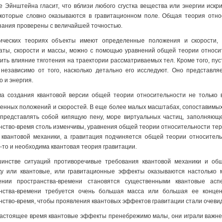
е Эйнштейна гласит, что вблизи любого сгустка вещества или энергии искр
 которые словно оказываются в гравитационном поле. Общая теория отно
зания проверены с величайшей точностью.
ических теориях объекты имеют определенные положения и скорости,
аты, скорости и массы, можно с помощью уравнений общей теории относи
ить влияние тяготения на траектории рассматриваемых тел. Кроме того, пу
 независимо от того, насколько детально его исследуют. Оно представл
 и энергия.
а создания квантовой версии общей теории относительности не только в
енных положений и скоростей. В еще более малых масштабах, сопоставимых
представлять собой кипящую пену, море виртуальных частиц, заполняющее
нство-время столь изменчивы, уравнения общей теории относительности тер
 квантовой механики, а гравитация подчиняется общей теории относитель
-то и необходима квантовая теория гравитации.
инстве ситуаций противоречивые требования квантовой механики и об
ку или квантовые, или гравитационные эффекты оказываются настолько 
ении пространства-времени становятся существенными квантовые асп
нства-времени требуется очень большая масса или большая ее концен
нство-время, чтобы проявления квантовых эффектов гравитации стали очеви
настоящее время квантовые эффекты пренебрежимо малы, они играли важне