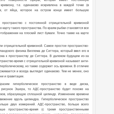
это поверхность сферы, которая имеет постоянную
кривизну, т.е. одинаково искривлена в каждой точке (в
ем, от яйца, которое на остром конце имеет большую
 пространство с постоянной отрицательной кривизной
 карту такого пространства. По краям рыбки становятся все
тображении на плоский лист бумаги. Точно также на карте
и отрицательной кривизной. Самое простое пространство-
ландского физика Виллема де Ситтера, который ввел его в
зка к пространству де Ситтера. В далеком будущем из-за
странство-время с отрицательной кривизной называют анти-
перболическому, но также содержит ось времени. В отличие
жимается и всегда выглядит одинаково. Тем не менее, оно
ни и гравитации.
разим гиперболическое пространство в виде диска,
 рисунок Эшера, то АДС-пространство будет похоже на
исков, образующую сплошной цилиндр. Изменению времени
движение вдоль цилиндра. Гиперболическое пространство
льше двух измерений. АДС-пространство, больше всего
ше пространство-время (с тремя пространственными