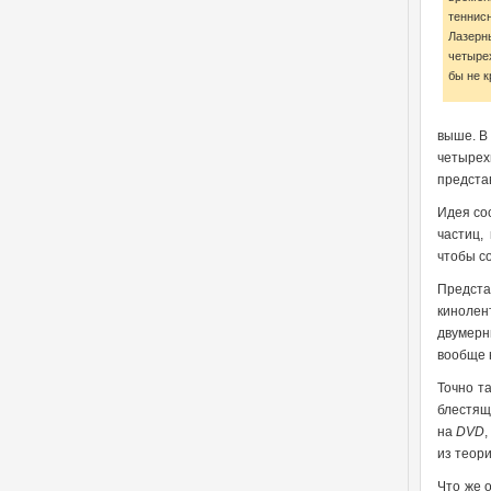
теннис
Лазерн
четыре
бы не к
выше. В
четырех
предста
Идея со
частиц,
чтобы с
Предста
кинолен
двумерн
вообще 
Точно т
блестящ
на
DVD
из теор
Что же 