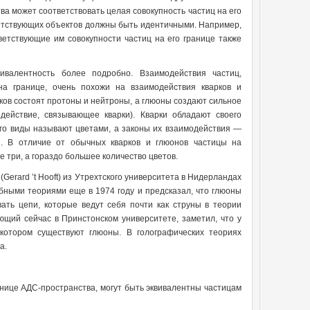
а может соответствовать целая совокупность частиц на его
ветствующих объектов должны быть идентичными. Например,
ветствующие им совокупности частиц на его границе также
ивалентность более подробно. Взаимодействия частиц,
а границе, очень похожи на взаимодействия кварков и
рков состоят протоны и нейтроны, а глюоны создают сильное
действие, связывающее кварки). Кварки обладают своего
его виды называют цветами, а законы их взаимодействия —
. В отличие от обычных кварков и глюонов частицы на
е три, а гораздо большее количество цветов.
Gerard ’t Hooft) из Утрехтского университета в Нидерландах
бными теориями еще в 1974 году и предсказал, что глюоны
вать цепи, которые ведут себя почти как струны в теории
ющий сейчас в Принстонском университете, заметил, что у
 котором существуют глюоны. В голографических теориях
а.
анице АДС-пространства, могут быть эквивалентны частицам