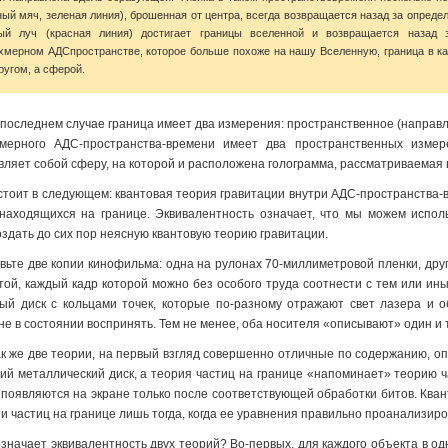
ный мяч, зеленая линия), брошенная от центра, всегда возвращается назад за опред
ый луч (красная линия) достигает границы вселенной и возвращается назад
хмерном АДС­пространстве, которое больше похоже на нашу Вселенную, граница в 
ругом, а сферой.
 последнем случае граница имеет два измерения: пространственное (направ
мерного АДС-пространства-времени имеет два пространственных изме
вляет собой сферу, на которой и расположена голограмма, рассматриваемая 
стоит в следующем: квантовая теория гравитации внутри АДС-пространства-
 находящихся на границе. Эквивалентность означает, что мы можем испол
оздать до сих пор неясную квантовую теорию гравитации.
вьте две копии кинофильма: одна на рулонах 70-миллиметровой пленки, др
той, каждый кадр которой можно без особого труда соотнести с тем или ин
ый диск с кольцами точек, которые по-разному отражают свет лазера и 
не в состоянии воспринять. Тем не менее, оба носителя «описывают» один и 
ак же две теории, на первый взгляд совершенно отличные по содержанию, о
ий металлический диск, а теория частиц на границе «напоминает» теорию ч
, появляются на экране только после соответствующей обработки битов. Кв
ии частиц на границе лишь тогда, когда ее уравнения правильно проанализир
означает эквивалентность двух теорий? Во-первых, для каждого объекта в о