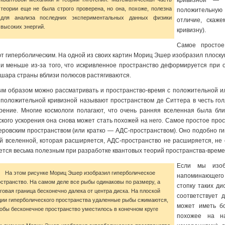
кривизной — 
теории еще не была строго проверена, но она, похоже, полезна
положительную 
для анализа последних экспериментальных данных физики
отличие, скаж
высоких энергий.
кривизну).
Самое простое
т гиперболическим. На одной из своих картин Мориц Эшер изобразил плоскую
и меньше из-за того, что искривленное пространство деформируется при о
 шара страны вблизи полюсов растягиваются.
м образом можно рассматривать и пространство-время с положительной ил
 положительной кривизной называют пространством де Ситтера в честь гол
рение. Многие космологи полагают, что очень ранняя вселенная была бли
ского ускорения она снова может стать похожей на него. Самое простое про
еровским пространством (или кратко — АДС-пространством). Оно подобно ги
й вселенной, которая расширяется, АДС-пространство не расширяется, не с
ется весьма полезным при разработке квантовых теорий пространства-време
Если мы изоб
напоминающего
стопку таких д
соответствует 
может иметь бо
похожее на на