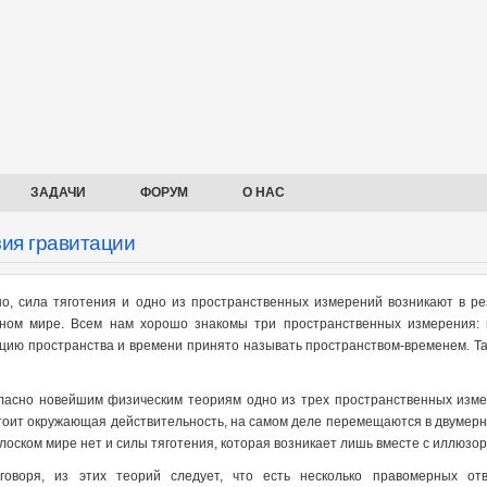
ЗАДАЧИ
ФОРУМ
О НАС
ия гравитации
о, сила тяготения и одно из пространственных измерений возникают в ре
ном мире. Всем нам хорошо знакомы три пространственных измерения: в
цию пространства и времени принято называть пространством-временем. Та
ласно новейшим физическим теориям одно из трех пространственных изме
тоит окружающая действительность, на самом деле перемещаются в двумер
плоском мире нет и силы тяготения, которая возникает лишь вместе с иллюз
говоря, из этих теорий следует, что есть несколько правомерных о