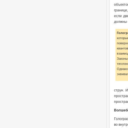
объекто
границе
если дв
должны 
Голог
которы
поверх
квант
взаимо
Законы
тяготе
Однак
эквива
струн. 
простра
простра
Волшеб
Гологра
во внут