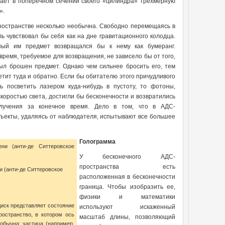
дает в поперечном сечении своего «цилиндра» трехмерную
».
ространстве несколько необычна. Свободно перемещаясь в
ь чувствовал бы себя как на дне гравитационного колодца.
ый им предмет возвращался бы к нему как бумеранг.
время, требуемое для возвращения, не зависело бы от того,
был брошен предмет. Однако чем сильнее бросить его, тем
тит туда и обратно. Если бы обитателю этого причудливого
ь посветить лазером куда-нибудь в пустоту, то фотоны,
коростью света, достигли бы бесконечности и возвратились
злучения за конечное время. Дело в том, что в АДС-
бъекты, удаляясь от наблюдателя, испытывают все большее
Голограмма
ни (анти­-де Ситтеровское
У бесконечного АДС-
пространства есть
расположенная в бесконечности
граница. Чтобы изобразить ее,
физики и математики
диск представляет состояние
используют искаженный
остранство, в котором ось
масштаб длины, позволяющий
обычна: частица (например,