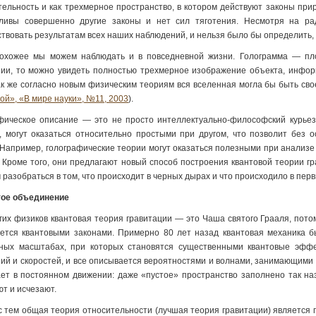
тельность и как трехмерное пространство, в котором действуют законы при
ливы совершенно другие законы и нет сил тяготения. Несмотря на ра
ствовать результатам всех наших наблюдений, и нельзя было бы определить, 
охожее мы можем наблюдать и в повседневной жизни. Голограмма — пло
ии, то можно увидеть полностью трехмерное изображение объекта, инфор
ак же согласно новым физическим теориям вся вселенная могла бы быть сво
ой», «В мире науки», №11, 2003
).
фическое описание — это не просто интеллектуально-философский курьез
, могут оказаться относительно простыми при другом, что позволит без
 Например, голографические теории могут оказаться полезными при анализе
. Кроме того, они предлагают новый способ построения квантовой теории г
 разобраться в том, что происходит в черных дырах и что происходило в пер
ое объединение
гих физиков квантовая теория гравитации — это Чаша святого Грааля, пото
ется квантовыми законами. Примерно 80 лет назад квантовая механика б
ных масштабах, при которых становятся существенными квантовые эффе
ий и скоростей, и все описывается вероятностями и волнами, занимающими 
ет в постоянном движении: даже «пустое» пространство заполнено так н
ют и исчезают.
с тем общая теория относительности (лучшая теория гравитации) является п