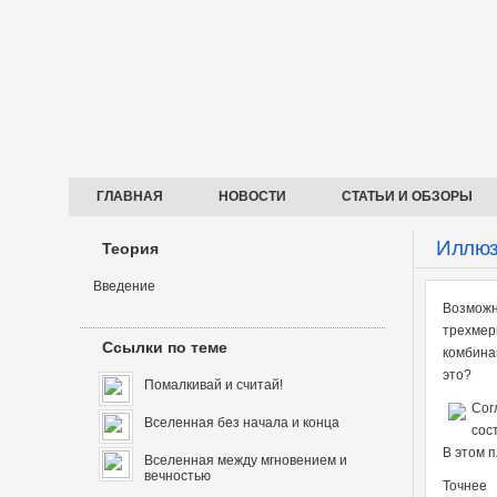
ГЛАВНАЯ
НОВОСТИ
СТАТЬИ И ОБЗОРЫ
Иллюз
Теория
Введение
Возможн
трехмер
Ссылки по теме
комбина
это?
Помалкивай и считай!
Сог
Вселенная без начала и конца
сос
В этом 
Вселенная между мгновением и
вечностью
Точнее 