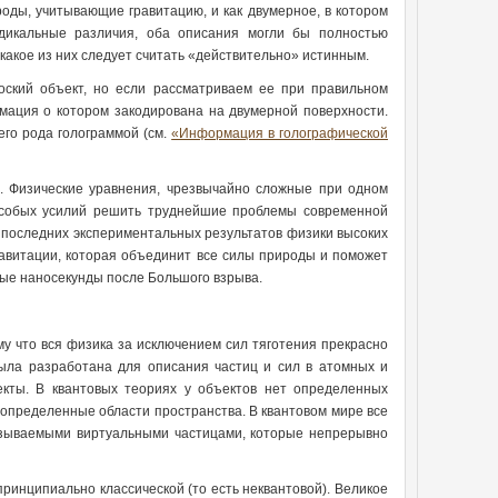
роды, учитывающие гравитацию, и как двумерное, в котором
дикальные различия, оба описания могли бы полностью
какое из них следует считать «действительно» истинным.
ский объект, но если рассматриваем ее при правильном
мация о котором закодирована на двумерной поверхности.
его рода голограммой (см.
«Информация в голографической
. Физические уравнения, чрезвычайно сложные при одном
 особых усилий решить труднейшие проблемы современной
 последних экспериментальных результатов физики высоких
равитации, которая объединит все силы природы и поможет
вые наносекунды после Большого взрыва.
му что вся физика за исключением сил тяготения прекрасно
ыла разработана для описания частиц и сил в атомных и
кты. В квантовых теориях у объектов нет определенных
определенные области пространства. В квантовом мире все
азываемыми виртуальными частицами, которые непрерывно
ринципиально классической (то есть неквантовой). Великое