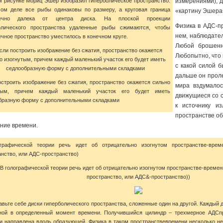
м рисунке Мориц Эшер изобразил гиперболическое пространство.
измерениями), 
ом деле все рыбы одинаковы по размеру, а круговая граница
«картину Эшера
нечно далека от центра диска. На плоской проекции
Физика в АДС-п
олического пространства удаленные рыбы сжимаются, чтобы
нем, наблюдател
ечное пространство уместилось в конечном круге.
Любой брошенн
Любопытно, что 
с какой силой 
дальше он проле
остроить изображение без сжатия, пространство окажется сильно
мира вздумалос
утым, причем каждый маленький участок его будет иметь
движущиеся со с
бразную форму с дополнительными складками
к источнику и
пространстве о
ние времени.
графической теории речь идет об отрицательно изогнутом пространстве-­време
нство, или АДС-­пространство)
вьте себе диски гиперболического пространства, сложенные один на другой. Каждый 
ной в определенный момент времени. Получившийся цилиндр – трехмерное АДС­пр
и направлена вдоль образующей. Физика в таком пространстве­времени несколько не