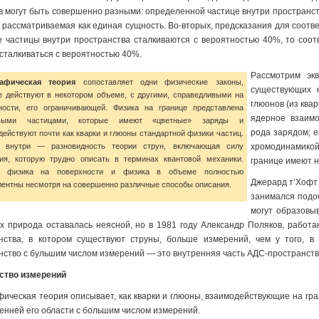
в могут быть совершенно разными: определенной частице внутри пространств
, рассматриваемая как единая сущность. Во-вторых, предсказания для соот
е частицы внутри пространства сталкиваются с вероятностью 40%, то соот
сталкиваться с вероятностью 40%.
Рассмотрим экв
рафическая теория
сопоставляет одни физические законы,
существующих н
е действуют в некотором объеме, с другими, справедливыми на
глюонов (из ква
ности, его ограничивающей. Физика на границе представлена
ядерное взаимо
овыми частицами, которые имеют «цветные» заряды и
рода зарядом; 
действуют почти как кварки и глюоны стандартной физики частиц.
 внутри — разновидность теории струн, включающая силу
хромодинамикой
ния, которую трудно описать в терминах квантовой механики.
границе имеют н
о физика на поверхности и физика в объеме полностью
Джерард т’Хофт (
лентны несмотря на совершенно различные способы описания.
занимался подо
могут образовы
Их природа оставалась неясной, но в 1981 году Александр Поляков, работа
нства, в котором существуют струны, больше измерений, чем у того, в
нство с бульшим числом измерений — это внутренняя часть АДС-пространств
ство измерений
фическая теория описывает, как кварки и глюоны, взаимодействующие на гр
ренней его области с большим числом измерений.