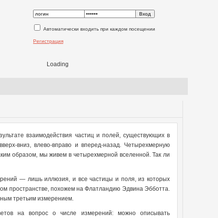
Автоматически входить при каждом посещении
Регистрация
Loading
зультате взаимодействия частиц и полей, существующих в
верх-вниз, влево-вправо и вперед-назад. Четырехмерную
ким образом, мы живем в четырехмерной вселенной. Так ли
рений — лишь иллюзия, и все частицы и поля, из которых
ном пространстве, похожем на Флатландию Эдвина Эбботта.
орным третьим измерением.
тветов на вопрос о числе измерений: можно описывать