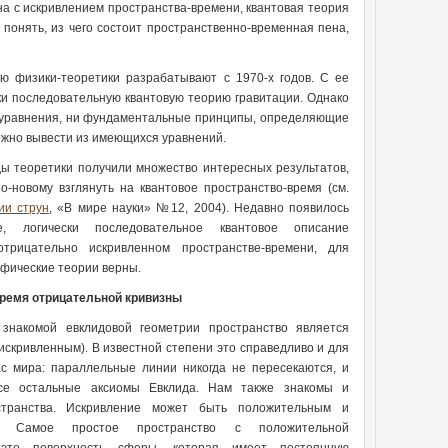
а с искривлением пространства-времени, квантовая теория
понять, из чего состоит пространственно-временная пена,
ю физики-теоретики разрабатывают с 1970-х годов. С ее
и последовательную квантовую теорию гравитации. Однако
ые уравнения, ни фундаментальные принципы, определяющие
можно вывести из имеющихся уравнений.
ды теоретики получили множество интересных результатов,
о-новому взглянуть на квантовое пространство-время (см.
ии струн
, «В мире науки» №12, 2004). Недавно появилось
е, логически последовательное квантовое описание
отрицательно искривленном пространстве-времени, для
афические теории верны.
ремя отрицательной кривизны
знакомой евклидовой геометрии пространство является
е искривленным). В известной степени это справедливо и для
с мира: параллельные линии никогда не пересекаются, и
се остальные аксиомы Евклида. Нам также знакомы и
странства. Искривление может быть положительным и
м. Самое простое пространство с положительной