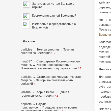
действи
За триллион лет до Большого
взрыва
справед
соответ
Космология ранней Вселенной
Нечто п
Измерения и представления о
освещен
Вселенной
Точно т
Вселенн
Диалог
Гологра
подходе
particles
→
Темная энергия
→
Темная
физики.
энергия во Вселенной
2
энергий
irina587
→
Стандартная Космологическая
физикам
Модель
→
Ускоренное расширение
Вселенной: несколько популярных слов
15
Непрост
particles
→
Стандартная Космологическая
Для мно
Модель
→
За горизонтом вселенских
описыва
событий
4
субатом
положен
khazha
→
Теория Всего
→
Единая
геометрическая теория
42
пребыва
возника
ppposta
→
Научно-
популярное
→
Предшествует ли время
Вместе 