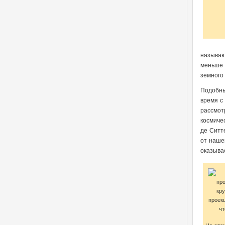
называю
меньше 
земного
Подобны
время с
рассмот
космиче
де Ситт
от наше
оказыва