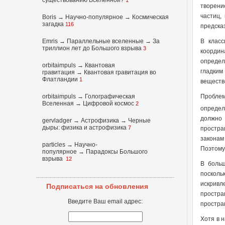
существованию Вселенной?
1
творени
частиц,
Boris
→
Научно-популярное
→
Космическая
загадка
116
предска
Emris →
Параллельные вселенные
→
За
В класс
триллион лет до Большого взрыва
3
координ
определ
orbitaimpuls
→
Квантовая
гладким
гравитация
→
Квантовая гравитация во
Флатландии
1
вещество
orbitaimpuls
→
Голографическая
Проблем
Вселенная
→
Цифровой космос
2
определ
должно 
gervladger
→
Астрофизика
→
Черные
дыры: физика и астрофизика
7
простра
законам
particles
→
Научно-
Поэтому
популярное
→
Парадоксы Большого
взрыва
12
В больш
посколь
искривл
Подписаться на обновления
простра
Введите Ваш email адрес:
простра
Хотя в 