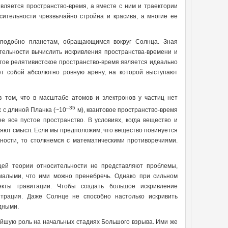
ивляется пространство-время, а вместе с ним и траектории
сительности чрезвычайно стройна и красива, а многие ее
 подобно планетам, обращающимся вокруг Солнца. Зная
тельности вычислить искривления пространства-времени и
стое релятивистское пространство-время является идеально
яет собой абсолютно ровную арену, на которой выступают
 том, что в масштабе атомов и электронов у частиц нет
–35
 с длиной Планка (~10
м), квантовое пространство-время
 все пустое пространство. В условиях, когда вещество и
яют смысл. Если мы предположим, что вещество повинуется
ности, то столкнемся с математическими противоречиями.
щей теории относительности не представляют проблемы,
малыми, что ими можно пренебречь. Однако при сильном
екты гравитации. Чтобы создать большое искривление
трация. Даже Солнце не способно настолько искривить
дными.
йшую роль на начальных стадиях Большого взрыва. Ими же