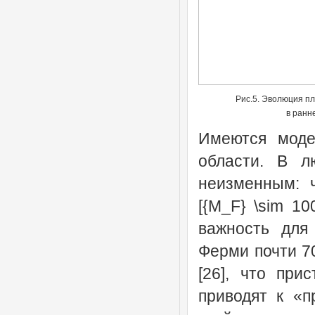
Рис.5. Эволюция пл
в ранн
Имеются моде
области. В л
неизменным: 
[{M_F} \sim 10
важность для
Ферми почти 70
[26], что при
приводят к «п