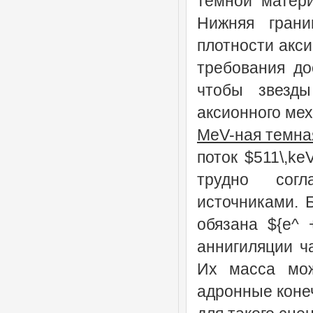
темной матери
Нижняя грани
плотности акси
требования до
чтобы звезд
аксионного ме
MeV-ная темна
поток $511\,ke
трудно согл
источниками. 
обязана ${e^ 
аннигиляции ч
Их масса мож
адронные коне