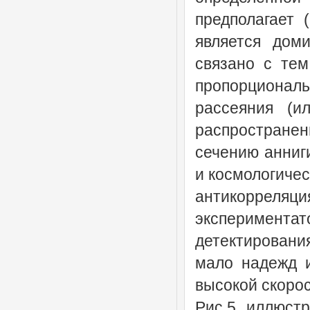
предполагает 
является дом
связано с тем
пропорционал
рассеяния (и
распростране
сечению анниг
и космологиче
антикорреляц
эксперимент
детектирован
мало надежд и
высокой скоро
Рис.5 иллюстр