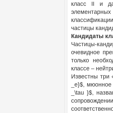
класс II и д
элементарны
классификации
частицы канди
Кандидаты кла
Частицы-канд
очевидное пре
только необхо
классе – нейтр
Известны три 
_e}$, мюонное 
_\tau }$, назв
сопровожден
соответственн