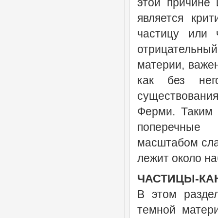
этой причине
является кри
частицу или 
отрицательны
материи, важен
как без не
существования
Ферми. Таким 
поперечные 
масштабом слаб
лежит около н
ЧАСТИЦЫ-КА
В этом разде
темной матер