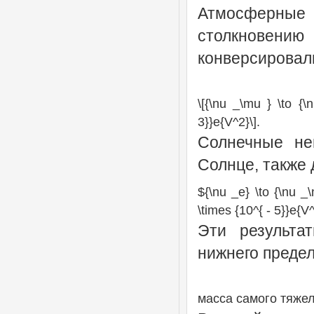
Атмосферные
столкновени
конверсировали
\[{\nu _\mu } \to {\
3}}e{V^2}\].
Солнечные не
Солнце, также 
${\nu _e} \to {\nu _
\times {10^{ - 5}}e{V
Эти результа
нижнего преде
масса самого тяжел