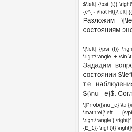
$\left| {\psi (t)} \rig
{e^{ - i\hat Ht}}\left| 
Разложим \[\le
состояниям эн
\[\left| {\psi (t)} \
\right\rangle + \sin \t
Зададим вопро
состоянии $\left
т.е. наблюдени
${\nu _e}$. Со
\[Prrob({\nu _e} \to {\
\mathrel{\left | {\v
\right\rangle } \right|^
{E_1}} \right)t} \right]\