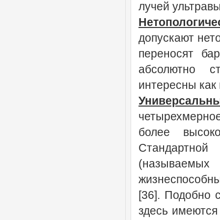
лучей ультравы
Нетопологиче
допускают нето
переносят ба
абсолютно с
интересны как 
Универсальн
четырехмерное
более высок
Стандартной
(называемых
жизнеспособны
[36]. Подобно 
здесь имеются