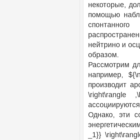
некоторые, до
помощью наблю
спонтанного
распространени
нейтрино и ос
образом.
Рассмотрим дл
например, ${\
производит аро
\right\rangle 
ассоциируютс
Однако, эти с
энергетическим
_1}} \right\rang