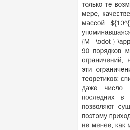
только те воз
мере, качеств
массой ${10^{
упоминавшаяся 
{M_ \odot } \a
90 порядков м
ограничений, 
эти ограниче
теоретиков: сп
даже число 
последних в 
позволяют сущ
поэтому приход
не менее, как