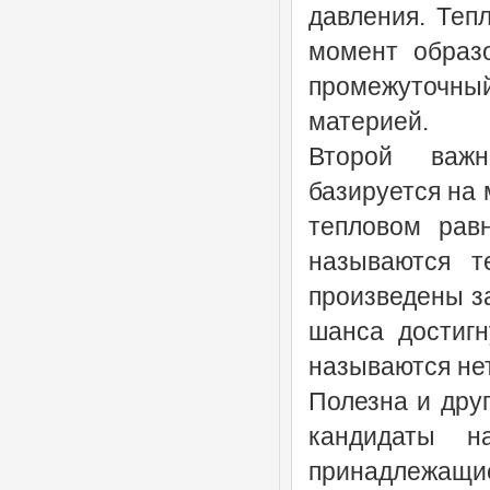
давления. Теп
момент образо
промежуточны
материей.
Второй важн
базируется на 
тепловом рав
называются т
произведены за
шанса достигн
называются не
Полезна и дру
кандидаты на
принадлежащие