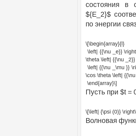
состояния в 
${E_2}$ соотв
по энергии св
\[\begin{array}{l}
\left| {{\nu _e}} \rig
\theta \left| {{\nu _2}}
\left| {{\nu _\mu }} \
\cos \theta \left| {{\nu
\end{array}\]
Пусть при $t = 
\[\left| {\psi (0)} \rig
Волновая функ