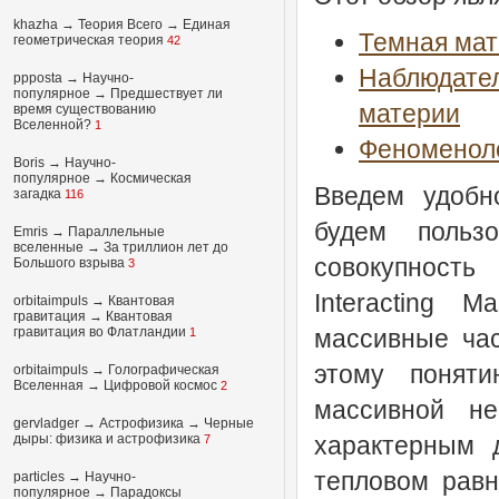
khazha
→
Теория Всего
→
Единая
Темная мат
геометрическая теория
42
Наблюдате
ppposta
→
Научно-
популярное
→
Предшествует ли
материи
время существованию
Вселенной?
1
Феноменоло
Boris
→
Научно-
популярное
→
Космическая
Введем удобн
загадка
116
будем польз
Emris →
Параллельные
вселенные
→
За триллион лет до
совокупность
Большого взрыва
3
Interacting 
orbitaimpuls
→
Квантовая
гравитация
→
Квантовая
гравитация во Флатландии
массивные ча
1
этому понят
orbitaimpuls
→
Голографическая
Вселенная
→
Цифровой космос
2
массивной не
gervladger
→
Астрофизика
→
Черные
дыры: физика и астрофизика
характерным 
7
тепловом рав
particles
→
Научно-
популярное
→
Парадоксы