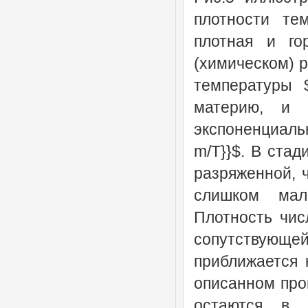
плотности те
плотная и го
(химическом) р
температуры 
материю, и 
экспоненциаль
m/T}}$. В стад
разряженной, 
слишком мал
Плотность чис
сопутствую
приближается 
описанном про
остаются в 