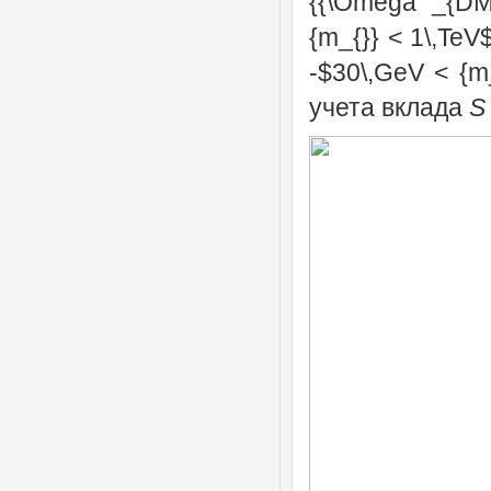
{{\Omega _{DM
{m_{}} < 1\,Te
-$30\,GeV < {m
учета вклада
S