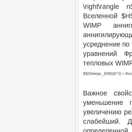
\right\rangl
Вселенной $H$
WIMP анниг
аннигилирующи
усреднение по
уравнений Фр
тепловых WIMP
$${\Omega _{DM}}{h^2} = \frac{{3
Важное свойс
уменьшение п
увеличению ре
слабейший. 
определенно