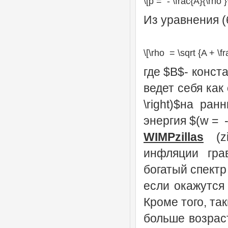
\[p = - \frac{A}{\rho }\
Из уравнения (
\[\rho = \sqrt {A + \fr
где $B$- конст
ведет себя как о
\right)$на ра
энергия $(w = -
WIMPzillas
(zi
инфляции гра
богатый спектр
если окажутся
Кроме того, та
больше возрас