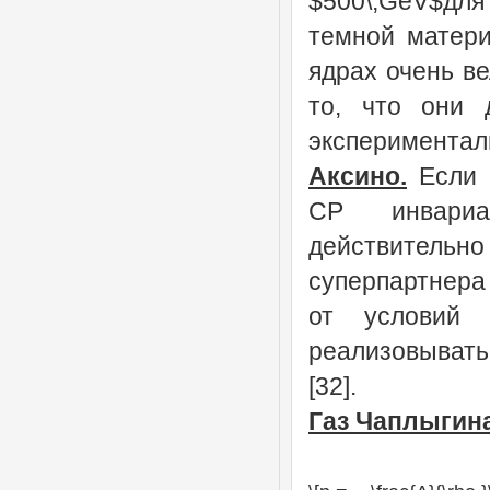
$500\,GeV$для
темной матери
ядрах очень ве
то, что они 
экспериментал
Аксино.
Если 
CP инвариа
действительно
суперпартнера 
от условий 
реализовыват
[32].
Газ Чаплыгин