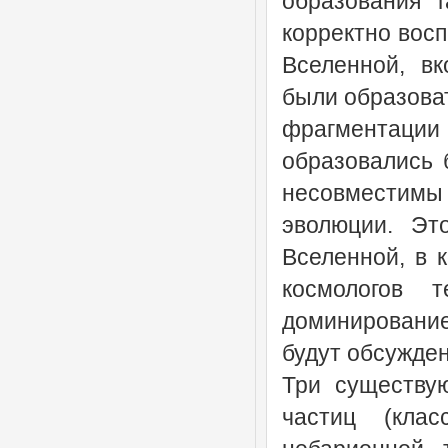
образования г
корректно вос
Вселенной, в
к
были образоват
фрагментации 
образовались 
несовместимы
эволюции. Эт
Вселенной, в 
космологов 
доминирование
будут обсужде
Три существу
частиц (кла