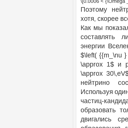
\[0.0006 < {\Omega _
Поэтому нейт
хотя, скорее в
Как мы показал
составлять л
энергии Вселе
$\left( {{m_\nu 
\approx 1$ и 
\approx 30\,e
нейтрино со
Используя оди
частиц-канди
образовать то
двигались с
р