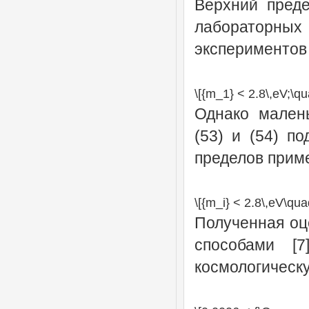
Верхний пред
лабораторных
экспериментов 
\[{m_1} < 2.8\,eV;\q
Однако мален
(53) и (54) п
пределов приме
\[{m_i} < 2.8\,eV\quad 
Полученная оц
способами [
космологическ