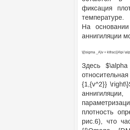
фиксация пло
температуре.
На основании
аннигиляции м
\[{\sigma _A}v = k\frac{{4\pi \alp
Здесь $\alpha
относительная 
{1,{v^2}} \righ
аннигиляции
параметризаци
плотность опр
рис.6), что ч