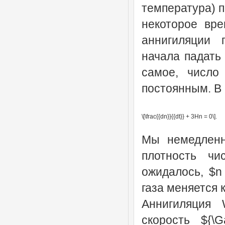
температура) п
некоторое вр
аннигиляции 
начала падать
самое, число
постоянным. В 
\[\frac{{dn}}{{dt}} + 3Hn = 0\].
Мы немедленн
плотность чи
ожидалось, $n 
газа меняется ка
Аннигиляция 
скорость ${\G