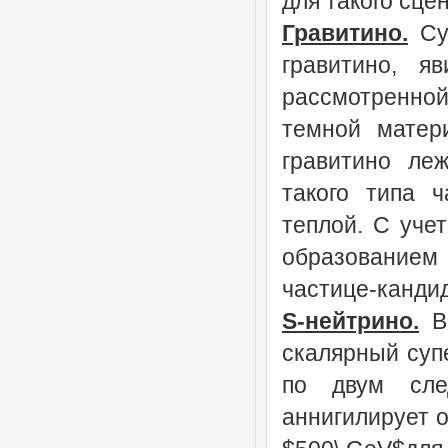
для такого сце
Гравитино.
Суп
гравитино, я
рассмотренно
темной матери
гравитино ле
такого типа 
теплой. С уче
образованием
частице-кандид
S-нейтрино.
Во
скалярный суп
по двум сле
аннигилирует о