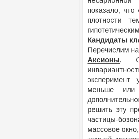
небарионной 
показало, что
плотности т
гипотетическим
Кандидаты кла
Перечислим на
Аксионы
.
Сил
инвариантност
эксперимент 
меньше или 
дополнительн
решить эту пр
частицы-бозона
массовое окно