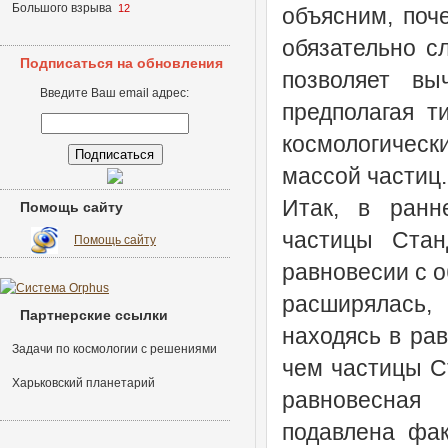
Большого взрыва
12
объясним, поч
обязательно с
Подписаться на обновления
позволяет вы
Введите Ваш email адрес:
предполагая т
космологичес
массой частиц.
Итак, в ранн
Помощь сайту
частицы Стан
Помощь сайту
равновесии с о
расширялась,
Партнерские ссылки
находясь в ра
Задачи по космологии с решениями
чем частицы С
Харьковский планетарий
равновесная
подавлена фак