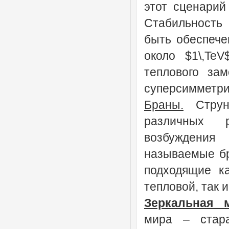
этот сценарий
Стабильность
быть обеспече
около $1\,Te
теплового зам
суперсимметри
Браны.
Струнн
различных 
возбуждения 
называемые бр
подходящие к
тепловой, так и
Зеркальная м
мира – стара