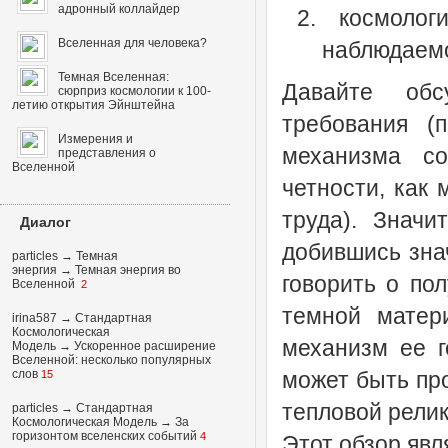
адронный коллайдер
космологи
Вселенная для человека?
наблюдаемо
Темная Вселенная:
Давайте обс
сюрприз космологии к 100-
летию открытия Эйнштейна
требования (
Измерения и
механизма со
представления о
Вселенной
четности, как
труда). Значи
Диалог
добившись знач
particles
→
Темная
энергия
→
Темная энергия во
говорить о по
Вселенной
2
темной матери
irina587
→
Стандартная
Космологическая
механизм ее г
Модель
→
Ускоренное расширение
Вселенной: несколько популярных
слов
может быть пр
15
тепловой релик
particles
→
Стандартная
Космологическая Модель
→
За
горизонтом вселенских событий
4
Этот обзор явл