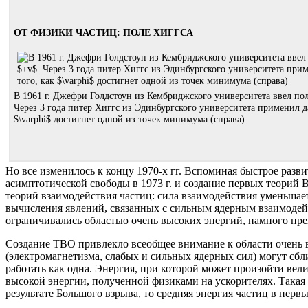
ОТ ФИЗИКИ ЧАСТИЦ: ПОЛЕ ХИГГСА
В 1961 г. Джефри Голдстоун из Кембриджского университета ввел пол
Через 3 года питер Хиггс из Эдинбургского университета применил да
$\varphi$ достигнет одной из точек минимума (справа)
Но все изменилось к концу 1970-х гг. Вспоминая быстрое разв
асимптотической свободы в 1973 г. и создание первых теорий
теорий взаимодействия частиц: сила взаимодействия уменьшает
вычисления явлений, связанных с сильным ядерным взаимодейс
ограничивались областью очень высоких энергий, намного пр
Создание ТВО привлекло всеобщее внимание к области очень 
(электромагнетизма, слабых и сильных ядерных сил) могут сб
работать как одна. Энергия, при которой может произойти вел
высокой энергии, полученной физиками на ускорителях. Такая 
результате Большого взрыва, то средняя энергия частиц в пер