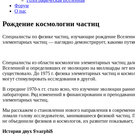
Голографическая Вселенная
Форум
О нас
Рождение космологии частиц
Специалисты по физике частиц, изучающие рождение Вселенно
элементарных частиц — наглядно демонстрирует, какими путям
Специалисты из области космологии элементарных частиц дал
Вселенной и определивших ее эволюцию на миллиарды лет впер
существовало. До 1975 г. физика элементарных частиц и космо
могут стимулировать исследования в другой.
В середине 1970-х гг. стало ясно, что изучение эволюции ран
лаборатории. Ряд изменений в финансировании и преподавани
элементарных частиц.
Мы расскажем о становлении нового направления в современно
ломали голову исследователи, занимавшиеся физикой частиц. П
не объединили физиков и космологов, их развитие показывает,
История двух $\varphi$