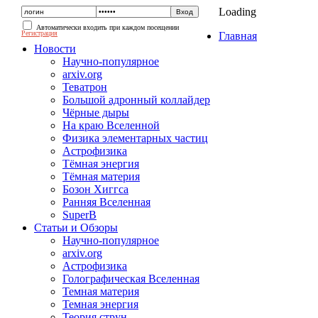
Loading
Автоматически входить при каждом посещении
Регистрация
Главная
Новости
Научно-популярное
arxiv.org
Теватрон
Большой адронный коллайдер
Чёрные дыры
На краю Вселенной
Физика элементарных частиц
Астрофизика
Тёмная энергия
Тёмная материя
Бозон Хиггса
Ранняя Вселенная
SuperB
Статьи и Обзоры
Научно-популярное
arxiv.org
Астрофизика
Голографическая Вселенная
Темная материя
Темная энергия
Теория струн