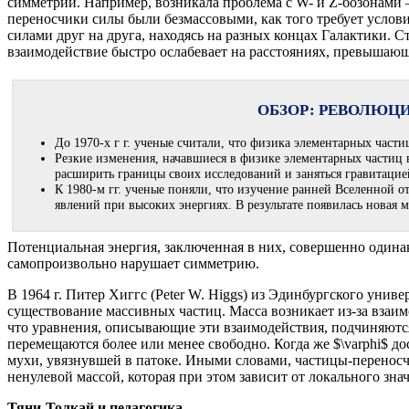
симметрии. Например, возникала проблема с W- и Z-бозонами 
переносчики силы были безмассовыми, как того требует услов
силами друг на друга, находясь на разных концах Галактики. 
взаимодействие быстро ослабевает на расстояниях, превышающ
ОБЗОР: РЕВОЛЮЦИ
До 1970-х г г. ученые считали, что физика элементарных част
Резкие изменения, начавшиеся в физике элементарных частиц в
расширить границы своих исследований и заняться гравитацие
К 1980-м гг. ученые поняли, что изучение ранней Вселенной 
явлений при высоких энергиях. В результате появилась новая
Потенциальная энергия, заключенная в них, совершенно одинак
самопроизвольно нарушает симметрию.
В 1964 г. Питер Хиггс (Peter W. Higgs) из Эдинбургского уни
существование массивных частиц. Масса возникает из-за взаим
что уравнения, описывающие эти взаимодействия, подчиняются
перемещаются более или менее свободно. Когда же $\varphi$ д
мухи, увязнувшей в патоке. Иными словами, частицы-переносчи
ненулевой массой, которая при этом зависит от локального знач
Тяни-Толкай и педагогика