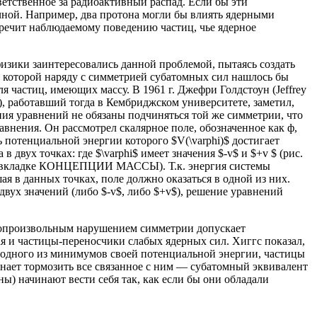
етственное за радиоактивный распад. Если бы эти
чной. Например, два протона могли бы влиять ядерными
оречит наблюдаемому поведению частиц, чье ядерное
изики заинтересовались данной проблемой, пытаясь создать
в которой наряду с симметрией субатомных сил нашлось бы
ля частиц, имеющих массу. В 1961 г. Джефри Голдстоун (Jeffrey
), работавший тогда в Кембриджском университете, заметил,
ния уравнений не обязаны подчиняться той же симметрии, что
авнения. Он рассмотрел скалярное поле, обозначенное как ф,
 потенциальной энергии которого $V(\varphi)$ достигает
в двух точках: где $\varphi$ имеет значения $-v$ и $+v $ (рис.
 вкладке КОНЦЕПЦИИ МАССЫ). Т.к. энергия системы
я в данных точках, поле должно оказаться в одной из них.
двух значений (либо $-v$, либо $+v$), решение уравнений
самопроизвольным нарушением симметрии допускает
ая и частицы-переносчики слабых ядерных сил. Хиггс показал,
т одного из минимумов своей потенциальной энергии, частицы
чинает тормозить все связанное с ним — субатомный эквивалент
ы) начинают вести себя так, как если бы они обладали