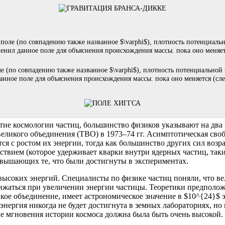
е (по совпадению также названное $\varphi$), плотность потенциальной 
нное поле для объяснения происхождения массы. пока оно меняется (слев
итие космологии частиц, большинство физиков указывают на два
 Великого объединения (ТВО) в 1973–74 гг. Асимптотическая св
ся с ростом их энергии, тогда как большинство других сил возр
твием (которое удерживает кварки внутри ядерных частиц, таки
евышающих те, что были достигнуты в экспериментах.
высоких энергий. Специалисты по физике частиц поняли, что в
лижаться при увеличении энергии частицы. Теоретики предполож
икое объединение, имеет астрономическое значение в $10^{24}$ 
энергия никогда не будет достигнута в земных лабораториях, но
вые мгновения истории космоса должна была быть очень высокой.