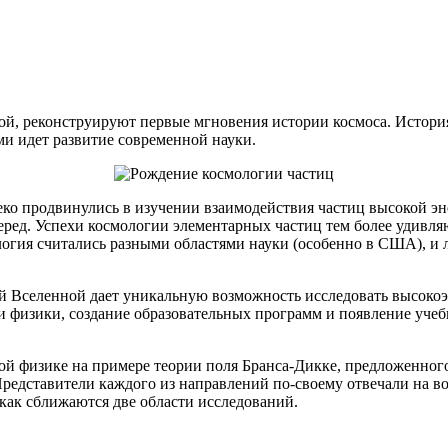
й, реконструируют первые мгновения истории космоса. Истори
и идет развитие современной науки.
еко продвинулись в изучении взаимодействия частиц высокой э
ед. Успехи космологии элементарных частиц тем более удивляют
логия считались разными областями науки (особенно в США), и 
ней Вселенной дает уникальную возможность исследовать высоко
и физики, создание образовательных программ и появление уче
й физике на примере теории поля Бранса-Дикке, предложенного
редставители каждого из направлений по-своему отвечали на во
 как сближаются две области исследований.