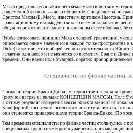
Масса представляется таким неотъемлемым свойством материи, 
современной физики, — дело непростое. Специалисты по грав
Эрнстом Махом (E. Mach), известным критиком Ньютона. Принц
гравитационному взаимодействию со всем остальным вещество
общая теория относительности в конечном счете обошлась без н
Чтобы согласовать принцип Маха с теорией гравитации, учены
описывается одним значением в каждой точке пространства и вр
Dicke) отметили, что в общей теории относительности Эйнште
галактик одинаково и не меняется со временем. Бранс и Дикке
времени. Они ввели поле $\varphi$, обратно пропорциональное
Специалисты по физике частиц, и
Согласно теории Бранса-Дикке, материя ответственна за криви
(рисунок вверху на вкладке КОНЦЕПЦИИ МАССЫ). Поле $\varphi
Поэтому результат измерения массы объекта зависит от локальн
Калифорнийского технологического института шутили, что они
они становятся приверженцами теории Бранса-Дикке. (По воскр
Тем временем специалисты по физике частиц столкнулись с про
специальных групп симметрий в уравнения, описывающие пове