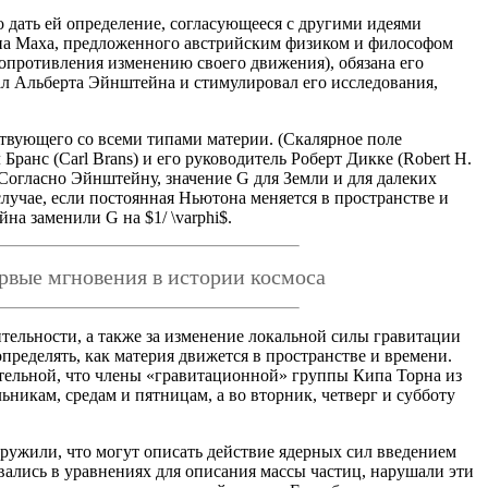
о дать ей определение, согласующееся с другими идеями
па Маха, предложенного австрийским физиком и философом
опротивления изменению своего движения), обязана его
л Альберта Эйнштейна и стимулировал его исследования,
ствующего со всеми типами материи. (Скалярное поле
ранс (Carl Brans) и его руководитель Роберт Дикке (Robert H.
Согласно Эйнштейну, значение G для Земли и для далеких
лучае, если постоянная Ньютона меняется в пространстве и
а заменили G на $1/ \varphi$.
рвые мгновения в истории космоса
ительности, а также за изменение локальной силы гравитации
ределять, как материя движется в пространстве и времени.
кательной, что члены «гравитационной» группы Кипа Торна из
икам, средам и пятницам, а во вторник, четверг и субботу
аружили, что могут описать действие ядерных сил введением
ались в уравнениях для описания массы частиц, нарушали эти