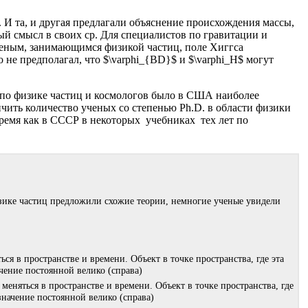
 И та, и другая предлагали объяснение происхождения массы,
ый смысл в своих ср. Для специалистов по гравитации и
ченым, занимающимся физикой частиц, поле Хиггса
 не предполагал, что $\varphi_{BD}$ и $\varphi_H$ могут
ов по физике частиц и космологов было в США наиболее
чить количество ученых со степенью Ph.D. в области физики
время как в СССР в некоторых учебниках тех лет по
изике частиц предложили схожие теории, немногие ученые увидели
еняться в пространстве и времени. Объект в точке пространства, где
 значение постоянной велико (справа)