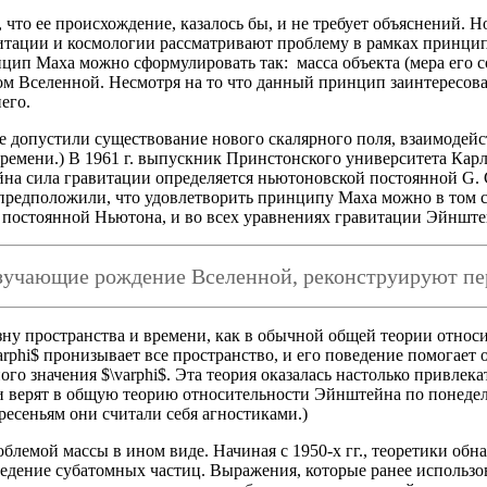
что ее происхождение, казалось бы, и не требует объяснений. Н
итации и космологии рассматривают проблему в рамках принци
ип Маха можно сформулировать так: масса объекта (мера его с
м Вселенной. Несмотря на то что данный принцип заинтересова
его.
е допустили существование нового скалярного поля, взаимодей
емени.) В 1961 г. выпускник Принстонского университета Карл Б
йна сила гравитации определяется ньютоновской постоянной G. 
 предположили, что удовлетворить принципу Маха можно в том с
 постоянной Ньютона, и во всех уравнениях гравитации Эйнштейн
зучающие рождение Вселенной, реконструируют пе
зну пространства и времени, как в обычной общей теории относ
$ пронизывает все пространство, и его поведение помогает оп
ого значения $\varphi$. Эта теория оказалась настолько привле
 верят в общую теорию относительности Эйнштейна по понедельн
есеньям они считали себя агностиками.)
блемой массы в ином виде. Начиная с 1950-х гг., теоретики обн
дение субатомных частиц. Выражения, которые ранее использов