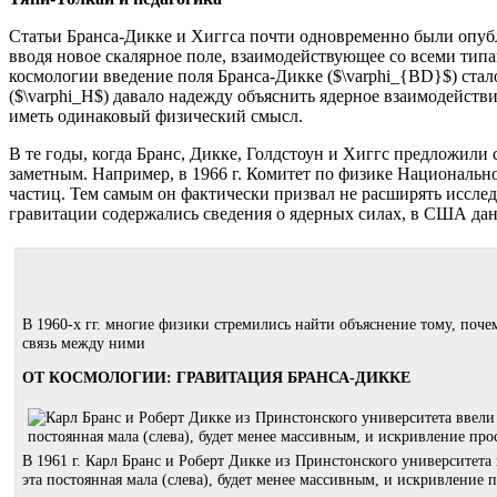
Статьи Бранса-Дикке и Хиггса почти одновременно были опубл
вводя новое скалярное поле, взаимодействующее со всеми тип
космологии введение поля Бранса-Дикке ($\varphi_{BD}$) ста
($\varphi_H$) давало надежду объяснить ядерное взаимодействи
иметь одинаковый физический смысл.
В те годы, когда Бранс, Дикке, Голдстоун и Хиггс предложили
заметным. Например, в 1966 г. Комитет по физике Национальн
частиц. Тем самым он фактически призвал не расширять исслед
гравитации содержались сведения о ядерных силах, в США дан
В 1960-х гг. многие физики стремились найти объяснение тому, поче
связь между ними
ОТ КОСМОЛОГИИ: ГРАВИТАЦИЯ БРАНСА-ДИККЕ
В 1961 г. Карл Бранс и Роберт Дикке из Принстонского университета 
эта постоянная мала (слева), будет менее массивным, и искривление п