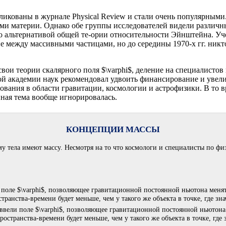
икованы в журнале Physical Review и стали очень популярными.
ами материи. Однако обе группы исследователей видели различн
ло альтернативой общей те-ории относительности Эйнштейна. У
е между массивными частицами, но до середины 1970-х гг. никто
 свои теории скалярного поля $\varphi$, деление на специалист
ой академии наук рекомендовал удвоить финансирование и увели
ования в области гравитации, космологии и астрофизики. В то 
ная тема вообще игнорировалась.
КОНЦЕПЦИИ МАССЫ
му тела имеют массу. Несмотря на то что космологи и специалисты по ф
ввели поле $\varphi$, позволяющее гравитационной постоянной ньютона м
ространства-времени будет меньше, чем у такого же объекта в точке, где