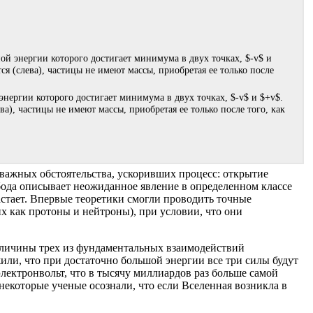
энергии которого достигает минимума в двух точках, $-v$ и $+v$.
а), частицы не имеют массы, приобретая ее только после того, как
 важных обстоятельства, ускоривших процесс: открытие
обода описывает неожиданное явление в определенном классе
астает. Впервые теоретики смогли проводить точные
х как протоны и нейтроны), при условии, что они
еличины трех из фундаментальных взаимодействий
или, что при достаточно большой энергии все три силы будут
электронвольт, что в тысячу миллиардов раз больше самой
 некоторые ученые осознали, что если Вселенная возникла в