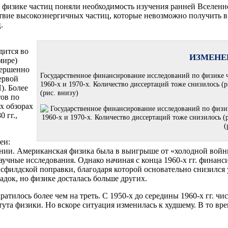
физике частиц поняли необходимость изучения ранней Вселенн
твие высокоэнергичных частиц, которые невозможно получить в
.
дится во
ИЗМЕНЕ
мире)
овершенно
Государственное финансирование исследований по физике ча
ервой
1960-х и 1970-х. Количество диссертаций тоже снизилось 
. Более
(рис. внизу)
тов по
ех обзорах
 гг.,
еи:
нии. Американская физика была в выигрыше от «холодной войны»
учные исследования. Однако начиная с конца 1960-х гг. финанси
сфилдской поправки, благодаря которой основательно снизился
адок, но физике досталась больше других.
атилось более чем на треть. С 1950-х до середины 1960-х гг. ч
та физики. Но вскоре ситуация изменилась к худшему. В то врем