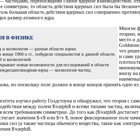
— частицами, переносящими слабое ядерное взаимодействие, отв
ие симметрии, то область действия ядерных сил была бы бесконе
Столь большая область действия ядерных сил совершенно против
их размер атомного ядра.
Многие ф
теорию, 
Я В ФИЗИКЕ
место и д
Goldstone
иц и космология — разные области науки.
что реше
 конце 1960-х гг., побудили специалистов в данной области
и сами ур
й и космологией.
плотность
открывает новые возможности для исследований в области
минимума 
 междисциплинарная наука — космология частиц.
внизу на
наименьша
ова, но поскольку поле должно в конце концов принять одно из 
верситета изучил работу Голдстоуна и обнаружил, что теория с 
одействия между полем $\varphi$ и всеми типами частиц, включ
 всем требованиям симметрии. До того как ($\varphi$ достигне
остигает значения $-v$ или $+v $, новое фиксированное поле на
ки сил (а также частицы обычного вещества, такие как электрон
ения $\varphi$.