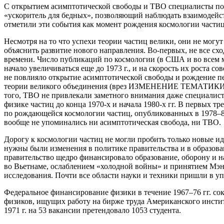
С открытием асимптотической свободы и ТВО специалисты по 
«ускоритель для бедных», позволяющий наблюдать взаимодейс
отметили эти события как момент рождения космологии частиц
Несмотря на то что успехи теории частиц велики, они не могут
объяснить развитие нового направления. Во-первых, не все схо
времени. Число публикаций по космологии (в США и во всем 
начало увеличиваться еще до 1973 г., и на скорость их роста с
не повлияло открытие асимптотической свободы и рождение п
теории великого объединения (врез ИЗМЕНЕНИЕ ТЕМАТИКИ)
того, ТВО не привлекали заметного внимания даже специалис
физике частиц до конца 1970-х и начала 1980-х гг. В первых тр
по рождающейся космологии частиц, опубликованных в 1978–80
вообще не упоминались ни асимптотическая свобода, ни ТВО.
Дорогу к космологии частиц не могли пробить только новые ид
нужны были изменения в политике правительства и в образова
правительство щедро финансировало образование, оборону и на
во Вьетнаме, ослаблением «холодной войны» и принятием Мэн
исследования. Почти все области науки и техники пришли в уп
Федеральное финансирование физики в течение 1967–76 гг. сокр
физиков, ищущих работу на бирже труда Американского институ
1971 г. на 53 вакансии претендовало 1053 студента.