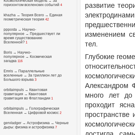
Космологическая Модель
→
За
развитие теор
горизонтом вселенских событий
4
электродинам
khazha
→
Теория Всего
→
Единая
геометрическая теория
42
предшественн
ppposta
→
Научно-
изменением св
популярное
→
Предшествует ли
время существованию
Вселенной?
тел.
1
Boris
→
Научно-
Глубокие геом
популярное
→
Космическая
загадка
116
относительно
Emris →
Параллельные
космологически
вселенные
→
За триллион лет до
Большого взрыва
3
Александром Ф
orbitaimpuls
→
Квантовая
много лет до
гравитация
→
Квантовая
гравитация во Флатландии
1
проходит ясн
orbitaimpuls
→
Голографическая
Вселенная
→
Цифровой космос
пространстве 
2
космологическ
gervladger
→
Астрофизика
→
Черные
дыры: физика и астрофизика
7
достигла сам