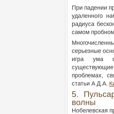
При падении пр
удаленного на
радиуса беско
самом пробном 
Многочисленны
серьезные осно
игра ума фи
существующие, 
проблемах, с
статьи А Д.А.
К
5. Пульса
волны
Нобелевская пр