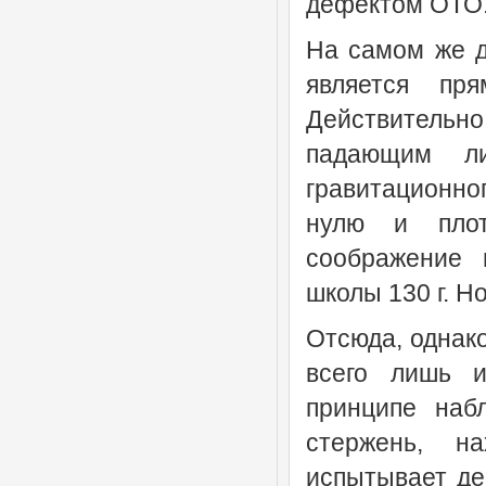
дефектом ОТО
На самом же д
является пря
Действительно,
падающим ли
гравитационно
нулю и плот
соображение 
школы 130 г. Н
Отсюда, однако
всего лишь и
принципе наб
стержень, н
испытывает де