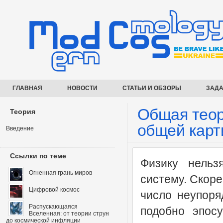
ГЛАВНАЯ
НОВОСТИ
СТАТЬИ И ОБЗОРЫ
ЗАДА
Общая теор
Теория
общей карт
Введение
Ссылки по теме
Физику нельз
Огненная грань миров
систему. Скоре
Цифровой космос
число неупоря
Распускающаяся
подобно эпосу
Вселенная: от теории струн
до космической инфляции