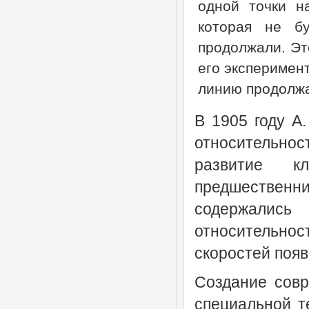
одной точки н
которая не б
продолжали. Это
его эксперимен
линию продолжа
В 1905 году А
относительно
развитие кл
предшественн
содержалис
относительно
скоростей поя
Создание совр
специальной т