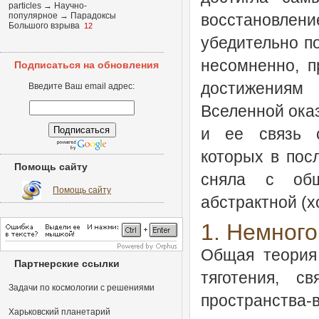
particles
→
Научно-
популярное
→
Парадоксы
восстановлен
Большого взрыва
12
убедительно п
несомненно, п
Подписаться на обновления
достижениям
Введите Ваш email адрес:
Вселенной ока
и ее связь с
которых в пос
Помощь сайту
сняла с общ
Помощь сайту
абстрактной (х
1. Немного
Общая теория
Партнерские ссылки
тяготения, с
Задачи по космологии с решениями
пространства-
Харьковский планетарий