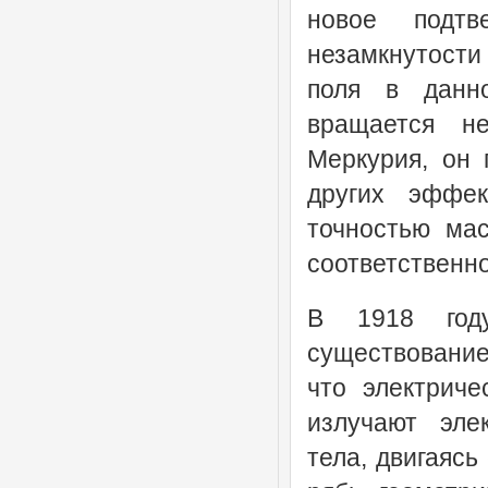
новое подтв
незамкнутости
поля в данн
вращается н
Меркурия, он 
других эффек
точностью ма
соответственно
В 1918 год
существование
что электриче
излучают эле
тела, двигаясь