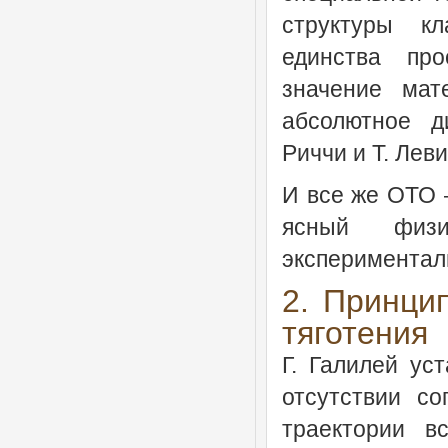
структуры кл
единства пр
значение мат
абсолютное д
Риччи и Т. Лев
И все же ОТО –
ясный физи
экспериментал
2. Принци
тяготения
Г. Галилей ус
отсутствии со
траектории в