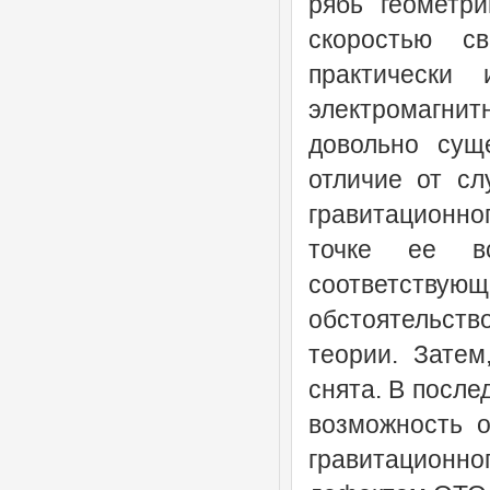
рябь геометр
скоростью с
практически
электромагни
довольно сущ
отличие от сл
гравитационног
точке ее в
соответствую
обстоятельст
теории. Затем
снята. В после
возможность о
гравитационн