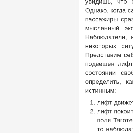
увидишь, что 
Однако, когда с
пассажиры сраз
мысленный эк
Наблюдатели, 
некоторых сит
Представим себ
подвешен лифт
состоянии сво
определить, к
истинным:
лифт движет
лифт покоит
поля Тягот
то наблюда