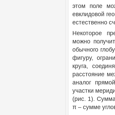
этом поле мо
евклидовой ге
естественно сч
Некоторое пр
можно получи
обычного глобу
фигуру, огран
круга, соеди
расстояние ме
аналог прямой
участки мериди
(рис. 1). Сумм
π – сумме угло