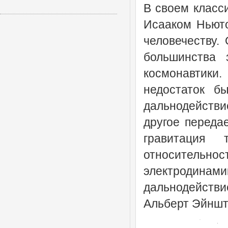
B своем класс
Исааком Ньюто
человечеству.
большинства 
космонавтики
недостаток б
дальнодействие
другое переда
гравитация
относительн
электродина
дальнодействи
Альберт Эйншт