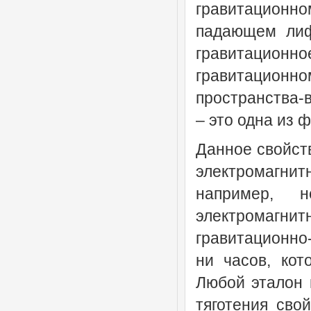
гравитационно
падающем лиф
гравитационно
гравитацион
пространства-
– это одна из 
Данное свойств
электромагнитн
например, н
электромагни
гравитационно
ни часов, кот
Любой эталон 
тяготения сво