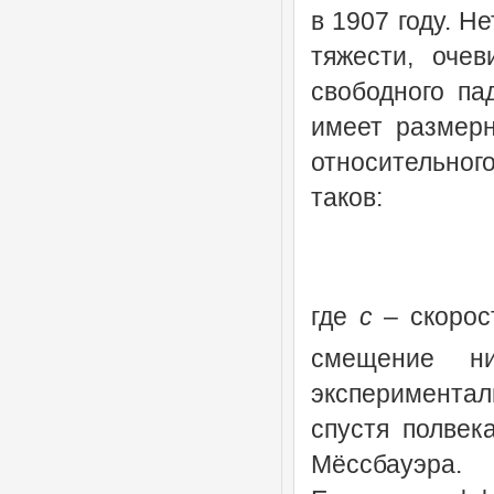
в 1907 году. Н
тяжести, оче
свободного па
имеет размерн
относительног
таков:
где
c
– скорос
смещение н
экспериментал
спустя полвек
Мëссбауэра.