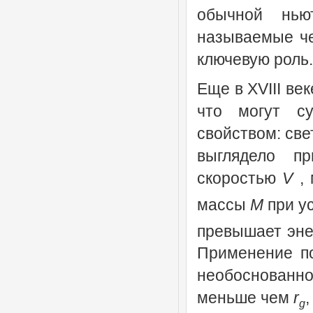
обычной ньют
называемые ч
ключевую роль.
Еще в XVIII ве
что могут с
свойством: све
выглядело п
скоростью
V
, 
массы
M
при ус
превышает эн
Применение по
необоснованно
меньше чем
r
,
g