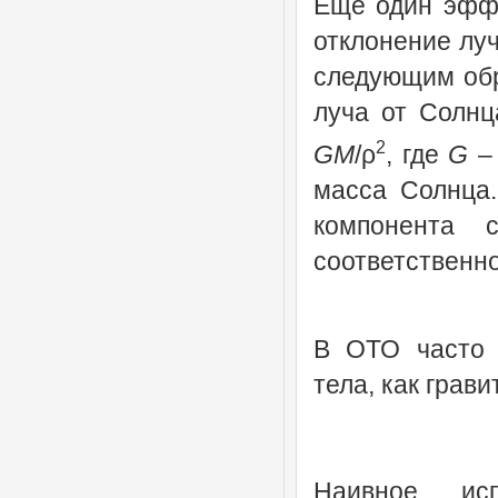
Еще один эффе
отклонение луч
следующим обр
луча от Солнц
2
GM
/ρ
, где
G
– 
масса Солнца.
компонента 
соответственно
В ОТО часто и
тела, как грав
Наивное исп