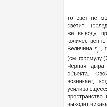
то свет не мо
светит! После
же выводу, пр
количествен
Величина
r
, 
g
(см. формулу (7
Черная дыра
объекта. Св
возникает, к
усиливающееся
пространство 
выходит никак