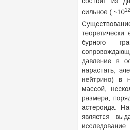
состоит из д
12
сильное ( ~10
Существова
теоретически 
бурного гра
сопровождающ
давление в о
нарастать, эл
нейтрино
) в 
массой, неск
размера, поря
астероида. Н
является выд
исследование