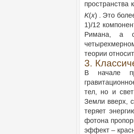
пространства к
K
(
x
) . Это бол
1)/12 компонен
Римана
, а с
четырехмерн
теории относит
3. Класси
В начале пр
гравитационно
тел, но и све
Земли вверх, 
теряет энергию
фотона пропорц
эффект – крас