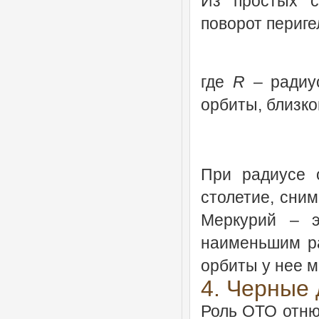
Из простых с
поворот периге
где
R
– радиус
орбиты, близкой
При радиусе
столетие, сни
Меркурий – э
наименьшим р
орбиты у нее 
4. Черные
Роль ОТО отню