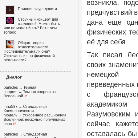
возникла, по
Принцип заурядности
предчувствий в
Струнный концерт для
дана еще одн
вселенной. Может быть,
или не может быть? Вот в чем
физических те
вопрос
её для себя.
Общая теория
относительности
Последовательна ли она?
Так писал Ле
Отвечает ли она физической
реальности?
своих знамени
немецкой 
Диалог
переведенных 
particles
→
Темная
энергия
→
Темная энергия во
с французс
Вселенной
2
академико
irina587
→
Стандартная
Космологическая
Разумовским и
Модель
→
Ускоренное расширение
Вселенной: несколько популярных
сейчас кажет
слов
15
оставалась бы
particles
→
Стандартная