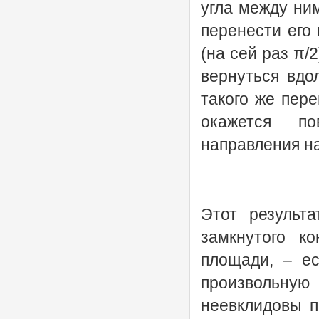
угла между ним
перенести его 
(на сей раз π/
вернуться вдо
такого же пере
окажется по
направления на
Этот результ
замкнутого к
площади, – е
произвольную
неевклидовы 