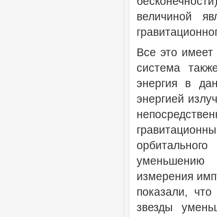
бесконечности
величиной яв
гравитационног
Все это имеет
система такж
энергия в да
энергией излуч
непосредственн
гравитационны
орбитального
уменьшению 
измерения имп
показали, что
звезды умень