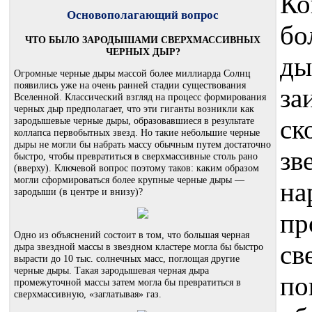
Ко
Основополагающий вопрос
бо
ЧТО БЫЛО ЗАРОДЫШАМИ СВЕРХМАССИВНЫХ
ЧЕРНЫХ ДЫР?
ды
Огромные черные дыры массой более миллиарда Солнц
появились уже на очень ранней стадии существования
за
Вселенной. Классический взгляд на процесс формирования
черных дыр предполагает, что эти гиганты возникли как
ск
зародышевые черные дыры, образовавшиеся в результате
коллапса первобытных звезд. Но такие небольшие черные
дыры не могли бы набрать массу обычным путем достаточно
зв
быстро, чтобы превратиться в сверхмассивные столь рано
(вверху). Ключевой вопрос поэтому таков: каким образом
могли сформироваться более крупные черные дыры —
на
зародыши (в центре и внизу)?
пр
Одно из объяснений состоит в том, что большая черная
св
дыра звездной массы в звездном кластере могла бы быстро
вырасти до 10 тыс. солнечных масс, поглощая другие
черные дыры. Такая зародышевая черная дыра
по
промежуточной массы затем могла бы превратиться в
сверхмассивную, «заглатывая» газ.