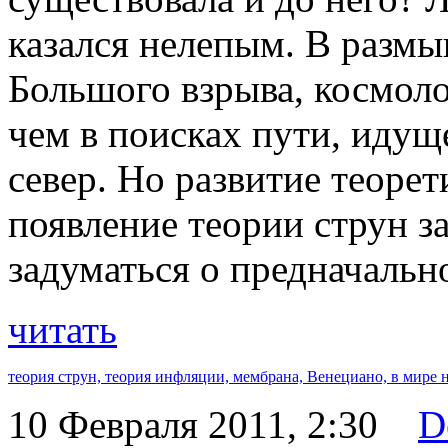
казался нелепым. В размы
Большого взрыва, космоло
чем в поисках пути, идущ
север. Но развитие теорет
появление теории струн з
задуматься о предначальн
читать
теория струн,
теория инфляции,
мембрана,
Венециано,
в мире 
10 Февраля 2011, 2:30
D