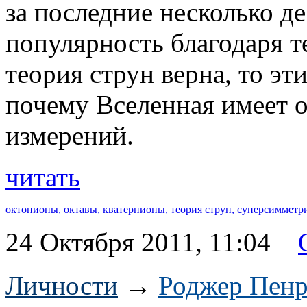
за последние несколько д
популярность благодаря т
теория струн верна, то эт
почему Вселенная имеет 
измерений.
читать
октонионы,
октавы,
кватернионы,
теория струн,
суперсимметр
24 Октября 2011, 11:04
Личности
→
Роджер Пенр