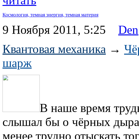
читать
Космология,
темная энергия,
темная материя
9 Ноября 2011, 5:25
Den
Квантовая механика
→
Чё
шарж
В наше время труд
слышал бы о чёрных дырах
менее трудно отыскать тог