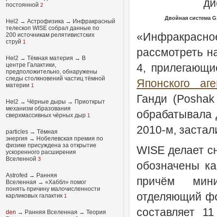
постоянной
2
Двойная система G
Hel2
→
Астрофизика
→
Инфракрасный
телескоп WISE собрал данные по
«Инфракрасно
200 источникам релятивистских
струй
1
рассмотреть н
Hel2
→
Тёмная материя
→
В
центре Галактики,
4, прилегающи
предположительно, обнаружены
следы столкновений частиц тёмной
Японского аг
материи
1
Ганди (Poshak
Hel2
→
Чёрные дыры
→
Приоткрыт
механизм образования
обрабатывала 
сверхмассивных чёрных дыр
1
2010-м, застал
particles
→
Тёмная
энергия
→
Нобелевская премия по
физике присуждена за открытие
WISE делает сн
ускоренного расширения
Вселенной
3
обозначены ка
Astrofed
→
Ранняя
причём мин
Вселенная
→
«Хаббл» помог
понять причину малочисленности
отделяющий фот
карликовых галактик
1
составляет 1
den
→
Ранняя Вселенная
→
Теория