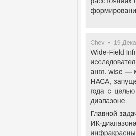
расстояниях 
формирование
Chev • 19 Дека
Wide-Field In
исследовател
англ. wise —
НАСА, запущ
года с целью
диапазоне.
Главной зада
ИК-диапазона
инфракрасные