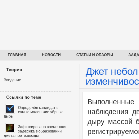
ГЛАВНАЯ
НОВОСТИ
СТАТЬИ И ОБЗОРЫ
ЗАДА
Джет небол
Теория
изменчиво
Введение
Ссылки по теме
Выполненные 
Определён кандидат в
наблюдения д
самые маленькие чёрные
дыры
дыру массой б
Зафиксирована временная
регистрируемо
задержка в образовании
джета протозвезды