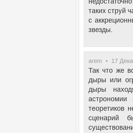
недостаточн
таких струй 
с аккреционн
звезды.
arem • 17 Дека
Так что же в
дыры или ог
дыры наход
астрономии 
теоретиков н
сценарий б
существован