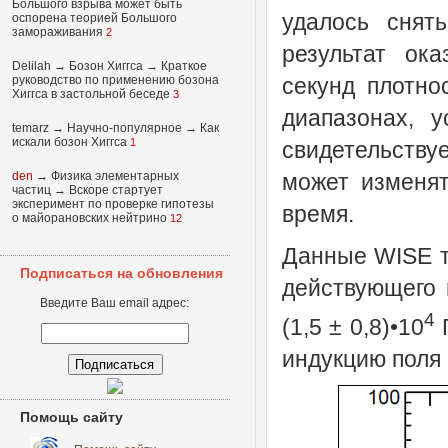
Большого взрыва может быть
удалось снят
оспорена теорией Большого
замораживания
2
результат ок
Delilah
→
Бозон Хиггса
→
Краткое
руководство по применению бозона
секунд плотно
Хиггса в застольной беседе
3
диапазонах, у
temarz
→
Научно-популярное
→
Как
искали бозон Хиггса
1
свидетельству
den
→
Физика элементарных
может изменят
частиц
→
Вскоре стартует
эксперимент по проверке гипотезы
время.
о майорановских нейтрино
12
Данные WISE т
Подписаться на обновления
действующего 
Введите Ваш email адрес:
4
(1,5 ± 0,8)•10
Г
индукцию поля 
Помощь сайту