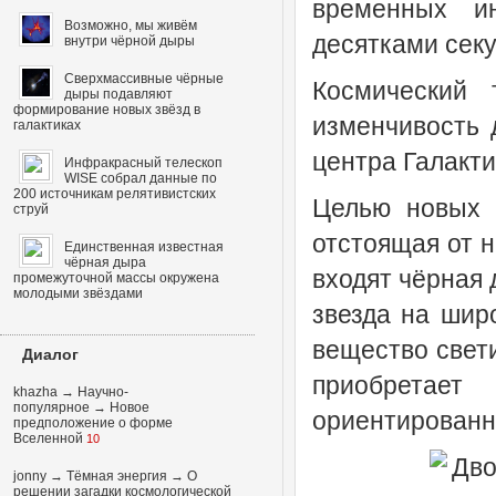
временных ин
Возможно, мы живём
десятками сек
внутри чёрной дыры
Сверхмассивные чёрные
Космический
дыры подавляют
формирование новых звёзд в
изменчивость 
галактиках
центра Галакти
Инфракрасный телескоп
WISE собрал данные по
200 источникам релятивистских
Целью новых 
струй
отстоящая от н
Единственная известная
чёрная дыра
входят чёрная
промежуточной массы окружена
молодыми звёздами
звезда на широ
вещество свети
Диалог
приобретае
khazha
→
Научно-
популярное
→
Новое
ориентированн
предположение о форме
Вселенной
10
jonny
→
Тёмная энергия
→
О
решении загадки космологической