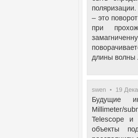
поляризации.
– это поворо
при прохож
замагниченн
поворачивае
длины волны λ
swen • 19 Дека
Будущие и
Millimeter/s
Telescope и
объекты по