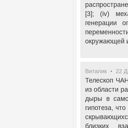
распростран
[3]; (iv) м
генерации о
переменности
окружающей и
Виталик • 22 Д
Телескоп ЧАН
из области ра
дыры в само
гипотеза, чт
скрывающихс
близких вз