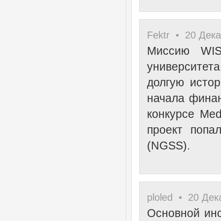
Fektr • 20 Дека
Миссию WIS
университет
долгую истор
начала финан
конкурсе Med
проект попа
(NGSS).
ploled • 20 Дек
Основной ин