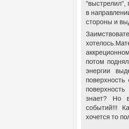
"выстрелил",
в направлени
стороны и вы
Заимствовател
хотелось.М
аккреционно
потом поднял
энергии выд
поверхность 
поверхность 
знает? Но в
событий!!! 
хочется то по