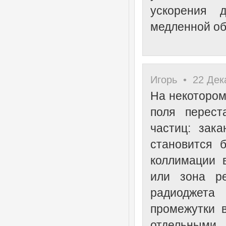
ускорения 
медленной об
Игорь • 22 Дека
На некотором
поля перест
частиц: зак
становится 
коллимации 
или зона ре
радиоджета
промежутки 
отдельн