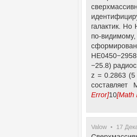
сверхмасс
идентифицир
галактик. Но
по-видимому, 
сформирован
HE0450−2958 
−25.8) радио
z = 0.2863 (
составляет 
Error]
10
[Math 
Valow • 17 Дека
Сверхмасс