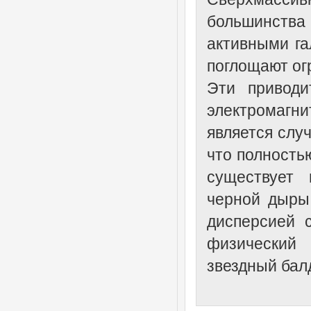
большинства
активными га
поглощают ог
Эти приводи
электромаг
является случ
что полностью
существует 
черной дыры
дисперсией с
физический 
звездный балд