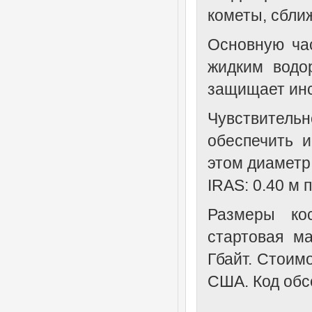
кометы, сбли
Основную час
жидким водо
защищает инс
Чувствительн
обеспечить 
этом диаметр
IRAS: 0.40 м 
Размеры кос
стартовая м
Гбайт. Стоим
США. Код обс