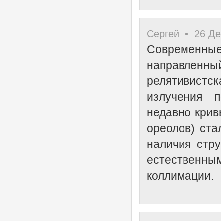
Сергей • 26 Де
Современные
направленн
релятивистс
излучения п
недавно крив
ореолов) ста
наличия стру
естествен
коллимации.