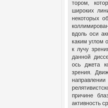
тором, кото
широких лин
некоторых о
коллимирован
вдоль оси ак
каким углом 
к лучу зрени
данной дисс
ось джета к
зрения. Дви
направлен
релятивистс
причине бла
активность ср