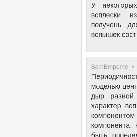
У некоторых
всплески и
получены дл
вспышек соста
BamEmpome • 1
Периодичност
моделью цент
дыр разной 
характер вс
компонентом 
компонента. 
быть опреде