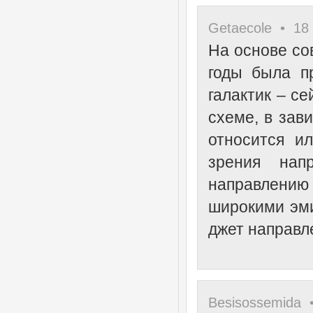
Getaecole • 18 
На основе со
годы была п
галактик – се
схеме, в зав
относится и
зрения нап
направлению
широкими эми
джет направле
Besisossemida •