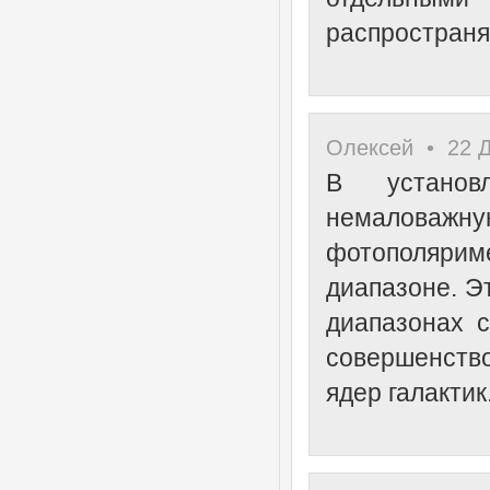
распространя
Олексей • 22 Д
В установ
немалова
фотополяр
диапазоне. Э
диапазонах с
совершенств
ядер галактик