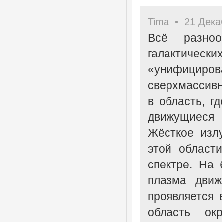
Tima • 21 Декаб
Всё разноо
галактиче
«унифици
сверхмассивн
в область, г
движущиеся 
Жёсткое излу
этой област
спектре. На
плазма движ
проявляется 
область ок