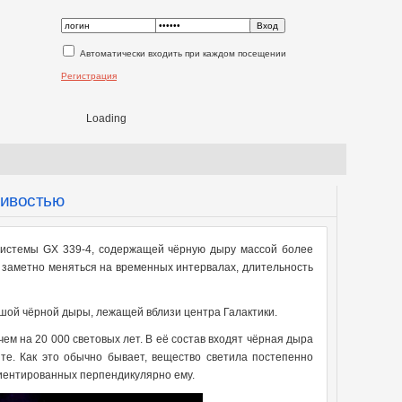
Автоматически входить при каждом посещении
Регистрация
Loading
чивостью
истемы GX 339-4, содержащей чёрную дыру массой более
т заметно меняться на временных интервалах, длительность
ой чёрной дыры, лежащей вблизи центра Галактики.
ем на 20 000 световых лет. В её состав входят чёрная дыра
те. Как это обычно бывает, вещество светила постепенно
риентированных перпендикулярно ему.