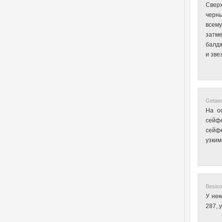
Сверх
черны
всему
затме
балдж
и зве
Getaec
На о
сейф
сейфе
узким
Besiso
У нек
287, 