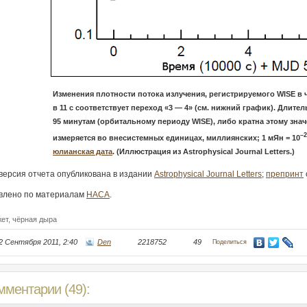
Изменения плотности потока излучения, регистрируемого WISE в 
в 11 с соответствует переход «3 — 4» (см. нижний график). Длит
95 минутам (орбитальному периоду WISE), либо кратна этому зна
–2
измеряется во внесистемных единицах, миллиянских; 1 мЯн = 10
юлианская дата
. (Иллюстрация из Astrophysical Journal Letters.)
версия отчета опубликована в издании
Astrophysical Journal Letters
;
препринт
влено по материалам
НАСА
.
жет,
чёрная дыра
2 Сентября 2011, 2:40
Den
2218752
49
Поделиться
мментарии (49):