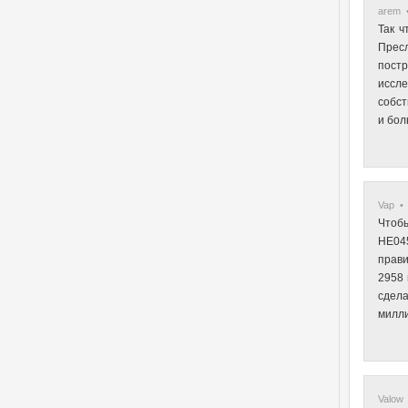
arem •
Так ч
Пресл
пост
иссл
собст
и бол
Vap • 
Чтобы
HE045
прави
2958 
сдела
милли
Valow 