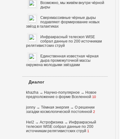
Возможно, мы живём внутри чёрной
дыры
Сверхмассивные чёрные дыры
подавляют формирование новых
звёзд в галактиках
Инфракрасный телескоп WISE
собрал данные по 200 источникам
релятивистских струй
Единственная известная чёрная
дыра промежуточной массы
окружена молодыми звёздами
Диалог
khazha
→
Научно-популярное
→
Новое
предположение о форме Вселенной
10
jonny
→
Тёмная энергия
→
О решении
загадки космологической постоянной
2
Hel2
→
Астрофизика
→
Инфракрасный
телескоп WISE собрал данные по 200
источникам релятивистских струй
1