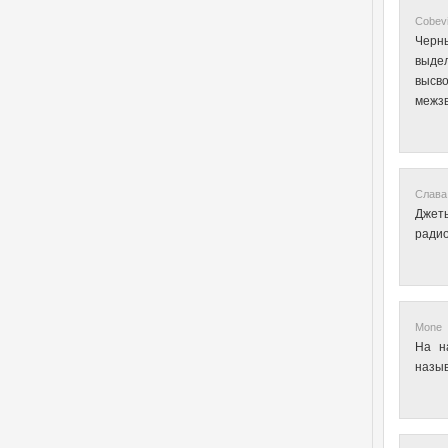
Cobevi
Черн
выдел
высво
межзв
Слава 
Джет
радио
Mone •
На н
назыв