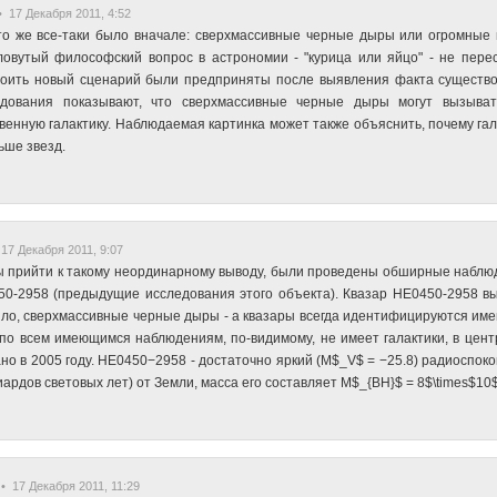
 17 Декабря 2011, 4:52
то же все-таки было вначале: сверхмассивные черные дыры или огромные 
овутый философский вопрос в астрономии - "курица или яйцо" - не пере
роить новый сценарий были предприняты после выявления факта существо
едования показывают, что сверхмассивные черные дыры могут вызыват
венную галактику. Наблюдаемая картинка может также объяснить, почему г
ьше звезд.
17 Декабря 2011, 9:07
 прийти к такому неординарному выводу, были проведены обширные наблюде
0-2958 (предыдущие исследования этого объекта). Квазар HE0450-2958 вы
ло, сверхмассивные черные дыры - а квазары всегда идентифицируются имен
по всем имеющимся наблюдениям, по-видимому, не имеет галактики, в цен
но в 2005 году. HE0450−2958 - достаточно яркий (M$_V$ = −25.8) радиоспоко
ардов световых лет) от Земли, масса его составляет M$_{BH}$ = 8$\times$1
• 17 Декабря 2011, 11:29