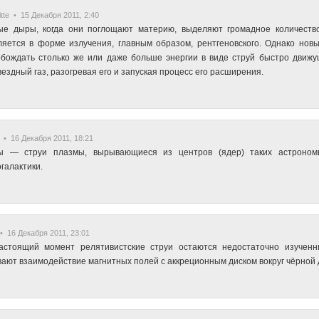
tte • 15 Декабря 2011, 2:40
ые дыры, когда они поглощают материю, выделяют громадное количество 
яется в форме излучения, главным образом, рентгеновского. Однако нов
бождать столько же или даже больше энергии в виде струй быстро движу
ездный газ, разогревая его и запуская процесс его расширения.
• 16 Декабря 2011, 18:21
ы — струи плазмы, вырывающиеся из центров (ядер) таких астрономич
галактики.
 16 Декабря 2011, 23:01
астоящий момент релятивистские струи остаются недостаточно изученн
ают взаимодействие магнитных полей с аккреционным диском вокруг чёрной