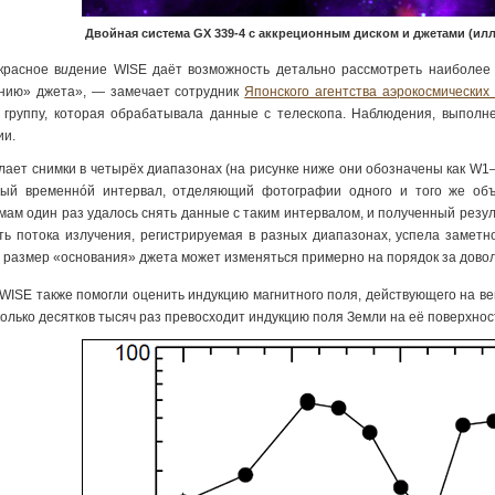
Двойная система GX 339-4 с аккреционным диском и джетами (ил
расное в
и
дение WISE даёт возможность детально рассмотреть наиболее 
нию» джета», — замечает сотрудник
Японского агентства аэрокосмических
 группу, которая обрабатывала данные с телескопа. Наблюдения, выполне
ии.
лает снимки в четырёх диапазонах (на рисунке ниже они обозначены как W1–W
ый временнóй интервал, отделяющий фотографии одного и того же объек
мам один раз удалось снять данные с таким интервалом, и полученный резул
ть потока излучения, регистрируемая в разных диапазонах, успела заметно
то размер «основания» джета может изменяться примерно на порядок за довол
WISE также помогли оценить индукцию магнитного поля, действующего на вещ
колько десятков тысяч раз превосходит индукцию поля Земли на её поверхнос