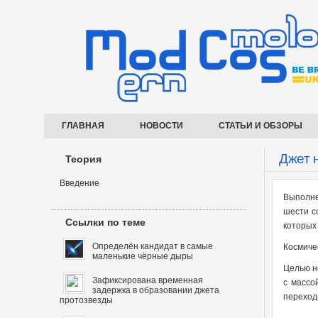
ГЛАВНАЯ
НОВОСТИ
СТАТЬИ И ОБЗОРЫ
Джет 
Теория
Введение
Выполне
шести с
Ссылки по теме
которых
Определён кандидат в самые
Космиче
маленькие чёрные дыры
Целью н
Зафиксирована временная
с массо
задержка в образовании джета
переход
протозвезды