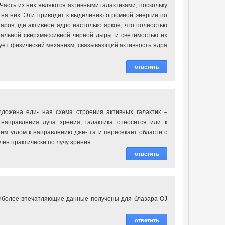
асть из них являются активными галактиками, поскольку
на них. Эти приводит к выделению огромной энергии по
ров, где активное ядро настолько яркое, что полностью
тральной сверхмассивной черной дыры и светимостью их
твует физический механизм, связывающий активность ядра
ответить
ложена еди- ная схема строения активных галактик –
 направления луча зрения, галактика относится или к
им углом к направлению дже- та и пересекает области с
ен практически по лучу зрения.
ответить
аиболее впечатляющие данные получены для блазара OJ
ответить