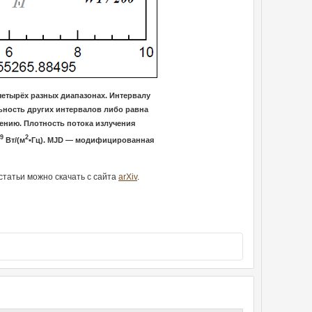
четырёх разных диапазонах. Интервалу
ельность других интервалов либо равна
чению. Плотность потока излучения
9
2
Вт/(м
•Гц). MJD — модифицированная
статьи можно скачать с сайта
arXiv
.