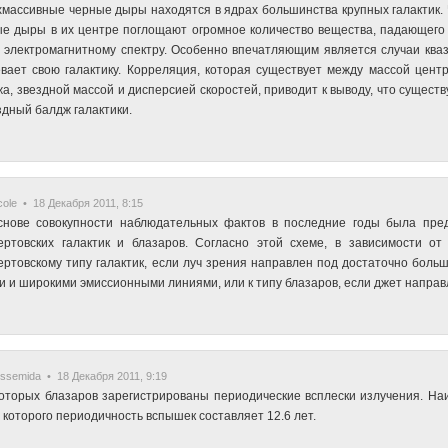
массивные черные дыры находятся в ядрах большинства крупных галактик. Ч
е дыры в их центре поглощают огромное количество вещества, падающего 
 электромагнитному спектру. Особенно впечатляющим является случаи кваза
вает свою галактику. Корреляция, которая существует между массой цен
а, звездной массой и дисперсией скоростей, приводит к выводу, что сущес
здный балдж галактики.
ole • 18 Декабря 2011, 8:15
снове совокупности наблюдательных фактов в последние годы была пред
ертовских галактик и блазаров. Согласно этой схеме, в зависимости от
ртовскому типу галактик, если луч зрения направлен под достаточно больш
и и широкими эмиссионными линиями, или к типу блазаров, если джет направл
ssemida • 18 Декабря 2011, 9:19
оторых блазаров зарегистрированы периодические всплески излучения. Н
у которого периодичность вспышек составляет 12.6 лет.