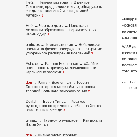
Hel2
→
Тёмная материя
→
В центре
Галактики, предположительно, обнаружены
следы столкновений частиц тёмной
материи
1
«Инфрак
«основа
Hel2
→
Чёрные дыры
→
Приоткрыт
механизм образования сверхмассивных
научную
чёрных дыр
1
состоян
particles
→
Тёмная энергия
→
Нобелевская
WISE де
премия по физике присуждена за открытие
возможн
ускоренного расширения Вселенной
3
астроно
Astrofed
→
Ранняя Вселенная
→
«Хаббл»
плотнос
помог понять причину малочисленности
того, ч
карликовых галактик
1
Данные 
den
→
Ранняя Вселенная
→
Теория
Большого взрыва может быть оспорена
— в нес
теорией Большого замораживания
2
Delilah
→
Бозон Хиггса
→
Краткое
руководство по применению бозона Хиггса
в застольной беседе
3
temarz
→
Научно-популярное
→
Как искали
бозон Хиггса
1
den
→
Физика элементарных