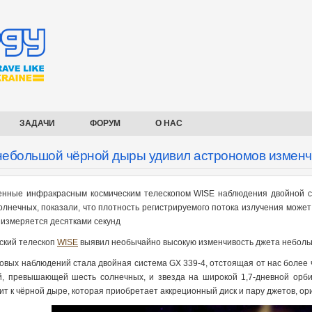
ЗАДАЧИ
ФОРУМ
О НАС
небольшой чёрной дыры удивил астрономов измен
нные инфракрасным космическим телескопом WISE наблюдения двойной с
олнечных, показали, что плотность регистрируемого потока излучения може
 измеряется десятками секунд
ский телескоп
WISE
выявил необычайно высокую изменчивость джета небольш
овых наблюдений стала двойная система GX 339-4, отстоящая от нас более ч
й, превышающей шесть солнечных, и звезда на широкой 1,7-дневной орби
ит к чёрной дыре, которая приобретает аккреционный диск и пару джетов, о