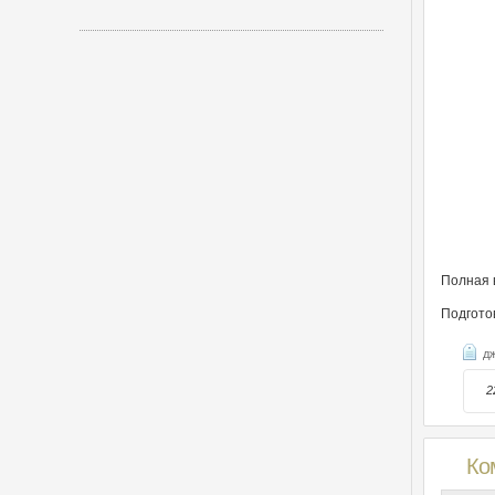
Полная 
Подгото
д
2
Ко