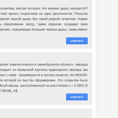
галактики, внутри которых эти черные дыры находятся?
стает мучить теоретиков не одно десятилетие. Попытки
вания черной дыры без своей родной галактики. Новые
ь образование звезд, таким образом, создавая свою
алактики, содержащие большие черные дыры, также имеют
ответить
ния замечательного и своеобразного объекта - квазара
падает из привычной картины ординарного квазара: как
но с ними - формируются в центре галактик. Но HE0450-
тре которой он был бы сформирован. Это открытие было
йный квазар, расположенный на расстоянии z = 0.2863 (5
0$^8$ M$_⊙$.
ответить