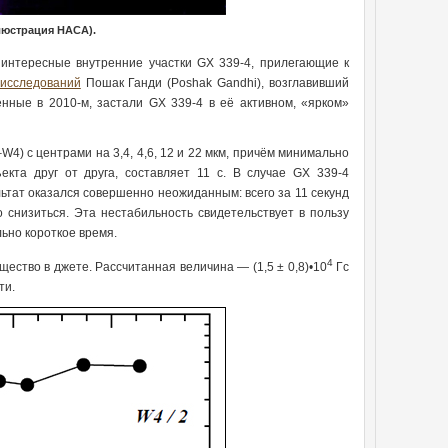
люстрация НАСА).
интересные внутренние участки GX 339-4, прилегающие к
 исследований
Пошак Ганди (Poshak Gandhi), возглавивший
нные в 2010-м, застали GX 339-4 в её активном, «ярком»
4) с центрами на 3,4, 4,6, 12 и 22 мкм, причём минимально
та друг от друга, составляет 11 с. В случае GX 339-4
ьтат оказался совершенно неожиданным: всего за 11 секунд
 снизиться. Эта нестабильность свидетельствует в пользу
ьно короткое время.
4
ество в джете. Рассчитанная величина — (1,5 ± 0,8)•10
Гс
ти.