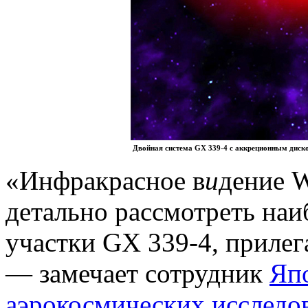
Двойная система GX 339-4 с аккреционным диск
«Инфракрасное в
и
дение 
детально рассмотреть наи
участки GX 339-4, приле
— замечает сотрудник
Япо
аэрокосмических исследо