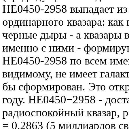
HE0450-2958 выпадает из
ординарного квазара: как
черные дыры - а квазары 
именно с ними - формирую
HE0450-2958 по всем им
видимому, не имеет галак
бы сформирован. Это откр
году. HE0450−2958 - дост
радиоспокойный квазар, 
= 0.2863 (5 миллиардов св