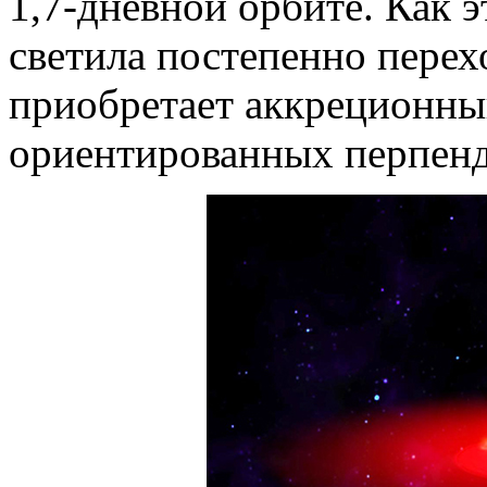
1,7-дневной орбите. Как 
светила постепенно перех
приобретает аккреционный
ориентированных перпенд