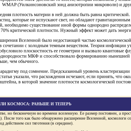
 WMAP (Уилкинсоновский зонд анизотропии микроволн) и друг
едняя плотность материи в ней должна быть равна критической
стиц, которые не испускают свет, но обладают гравитационным 
ой, необходимо существование иной формы однородно распредел
70% критической плотности. Нужный эффект может дать энергия
 расширения Вселенной было недостающей частью космологическо
 сочетании с холодным темным веществом. Теория инфляции ут
обусловило плоскостность ее геометрии и вызвало квантовые фл
еоднородности МКФ и способствовало формированию нынешней с
ьше, чем обычного.
парадигму под сомнение. Предсказанный уровень кластеризации 
статьи указали, что расхождения исчезают, если принять, что ок
штейна, в которой значение плотности космологической постоя
ЛИ КОСМОСА: РАНЬШЕ И ТЕПЕРЬ
ве, но бесконечную во времени вселенную. Ее размер постоянен, а про
а). После того как было обнаружено расширение Вселенной, космологи с
д действием сил тяготения (в середине).