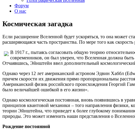
Голографическая Вселенная
Форум
О нас
Космическая загадка
Если расширение Вселенной будет ускоряться, то она может ста
расширяющаяся часть пространства. По мере того как скорость
В 1917 г., пытаясь согласовать общую теорию относительн
современников, он был уверен, что Вселенная должна быть 
Отчаявшись, Эйнштейн ввел дополнительный космологический 
Однако через 12 лет американский астроном Эдвин Хаббл (Edwi
причем скорости их движения прямо пропорциональны расстоя
Американский физик российского происхождения Георгий Гамо
было величайшей ошибкой в его жизни».
Однако космологическая постоянная, вновь появившись в уравн
принципов квантовой механики – того направления физики, к
теории Эйнштейна, что приведет к более глубокому пониманию
природы. Это может изменить наши представления о Вселенно
Рождение постоянной