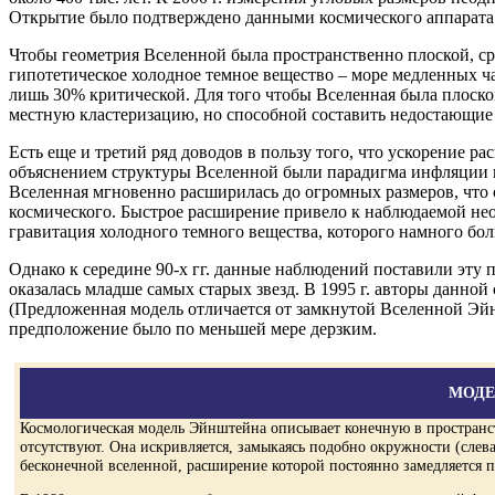
Открытие было подтверждено данными космического аппарата
Чтобы геометрия Вселенной была пространственно плоской, ср
гипотетическое холодное темное вещество – море медленных ча
лишь 30% критической. Для того чтобы Вселенная была плоск
местную кластеризацию, но способной составить недостающие 
Есть еще и третий ряд доводов в пользу того, что ускорение
объяснением структуры Вселенной были парадигма инфляции в
Вселенная мгновенно расширилась до огромных размеров, что 
космического. Быстрое расширение привело к наблюдаемой н
гравитация холодного темного вещества, которого намного бол
Однако к середине 90-х гг. данные наблюдений поставили эту 
оказалась младше самых старых звезд. В 1995 г. авторы данной 
(Предложенная модель отличается от замкнутой Вселенной Эйн
предположение было по меньшей мере дерзким.
МОДЕ
Космологическая модель Эйнштейна описывает конечную в пространст
отсутствуют. Она искривляется, замыкаясь подобно окружности (слев
бесконечной вселенной, расширение которой постоянно замедляется по