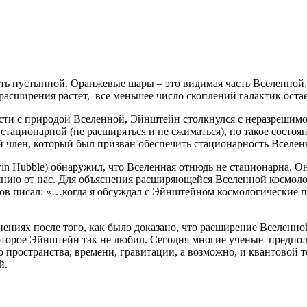
ть пустынной. Оранжевые шары – это видимая часть Вселенной, к
 расширения растет, все меньшее число скоплений галактик оста
ости с природой Вселенной, Эйнштейн столкнулся с неразрешимо
стационарной (не расширяться и не сжиматься), но такое состоя
член, который был призван обеспечить стационарность Вселенн
n Hubble) обнаружил, что Вселенная отнюдь не стационарна. Он
нию от нас. Для объяснения расширяющейся Вселенной космолог
в писал: «…когда я обсуждал с Эйнштейном космологические пр
ениях после того, как было доказано, что расширение Вселенной
оторое Эйнштейн так не любил. Сегодня многие ученые предпол
 пространства, времени, гравитации, а возможно, и квантовой 
й.