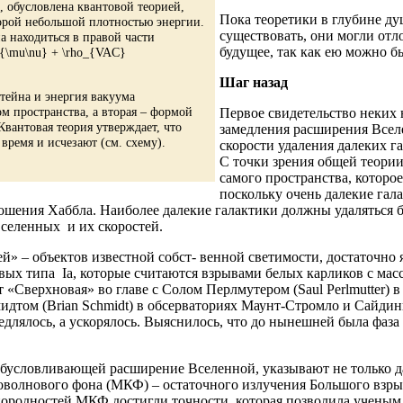
 обусловлена квантовой теорией,
Пока теоретики в глубине ду
торой небольшой плотностью энергии.
существовать, они могли от
 находиться в правой части
будущее, так как ею можно б
_{\mu\nu} + \rho_{VAC}
Шаг назад
тейна и энергия вакуума
м пространства, а вторая – формой
Первое свидетельство неких 
вантовая теория утверждает, что
замедления расширения Всел
время и исчезают (см. схему).
скорости удаления далеких г
С точки зрения общей теори
самого пространства, которо
поскольку очень далекие гал
ения Хаббла. Наиболее далекие галактики должны удаляться быс
вселенных и их скоростей.
» – объектов известной собст- венной светимости, достаточно
овых типа Ia, которые считаются взрывами белых карликов с мас
«Сверхновая» во главе с Солом Перлмутером (Saul Perlmutter) 
том (Brian Schmidt) в обсерваториях Маунт-Стромло и Сайдинг-
едлялось, а ускорялось. Выяснилось, что до нынешней была фаза
 обусловливающей расширение Вселенной, указывают не только 
волнового фона (МКФ) – остаточного излучения Большого взрыва
однородностей МКФ достигли точности, которая позволила ученым