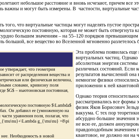
ролетают небольшое расстояние и вновь исчезают, причем все э
ь важны и могут быть измерены. В частности, виртуальные час
 того, что виртуальные частицы могут наделять пустое простра
мологическую постоянную, которая не может быть отвергнута ка
бсурдно большим значениям – на 55–120 порядков превышающим
ль большой, все вещество во Вселенной мгновенно разлетелось 
Эта проблема появилась еще в
виртуальных частиц. Однако 
абсолютная энергия системы 
различных состояний. Если к
ое утверждает, что геометрия
результатов вычислений она в
ависит от распределения вещества и
метрическая или физическая величина,
немногие физики относились 
 Иными словами, кривизну поля
приложении к ней квантовой
где $G$ – ньютоновская постоянная,
Однако теория относительнос
рассматривались все формы э
смологическую постоянную $\Lambda$
физик Яков Борисович Зельд
бах. Он добавил ее (умноженную на
вакуума. С тех пор теоретик
части уравнения поля, полагая, что
абсурдно большие значения э
G_{\mu\nu}+\Lambda g_{\mu\nu} =8\pi
не всю ее, должен аннулиров
правдоподобным значением п
квантовое, не должно ни на ч
 нее. Необходимость в новой