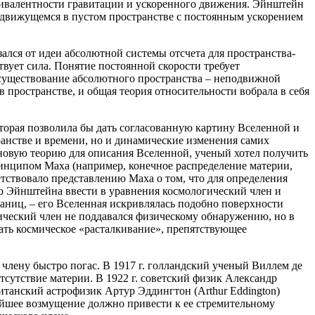
квивалентности гравитации и ускоренного движения. Эйнштейн
, движущемся в пустом пространстве с постоянным ускорением
ался от идеи абсолютной системы отсчета для пространства-
твует сила. Понятие постоянной скорости требует
 существование абсолютного пространства – неподвижной
пространстве, и общая теория относительности вобрала в себя
торая позволила бы дать согласованную картину Вселенной и
транстве и времени, но и динамические изменения самих
 новую теорию для описания Вселенной, ученый хотел получить
ринципом Маха (например, конечное распределение материи,
етствовало представлению Маха о том, что для определения
ло Эйнштейна ввести в уравнения космологический член и
аниц, – его Вселенная искривлялась подобно поверхности
ческий член не поддавался физическому обнаружению, но в
ать космическое «расталкивание», препятствующее
члену быстро погас. В 1917 г. голландский ученый Виллем де
отсутствие материи. В 1922 г. советский физик Александр
танский астрофизик Артур Эддингтон (Arthur Eddington)
ейшее возмущение должно привести к ее стремительному