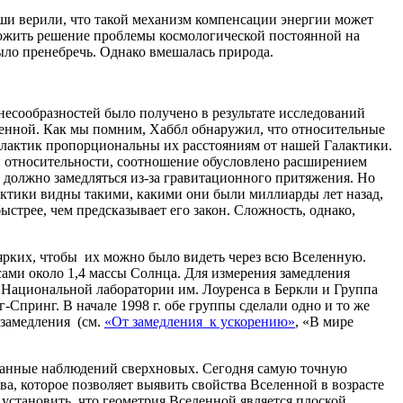
ши верили, что такой механизм компенсации энергии может
ложить решение проблемы космологической постоянной на
ыло пренебречь. Однако вмешалась природа.
несообразностей было получено в результате исследований
енной. Как мы помним, Хаббл обнаружил, что относительные
алактик пропорциональны их расстояниям от нашей Галактики.
и относительности, соотношение обусловлено расширением
е должно замедляться из-за гравитационного притяжения. Но
актики видны такими, какими они были миллиарды лет назад,
трее, чем предсказывает его закон. Сложность, однако,
 ярких, чтобы их можно было видеть через всю Вселенную.
сами около 1,4 массы Солнца. Для измерения замедления
в Национальной лаборатории им. Лоуренса в Беркли и Группа
Спринг. В начале 1998 г. обе группы сделали одно и то же
 замедления (см.
«От замедления к ускорению»
, «В мире
данные наблюдений сверхновых. Сегодня самую точную
, которое позволяет выявить свойства Вселенной в возрасте
 установить, что геометрия Вселенной является плоской.