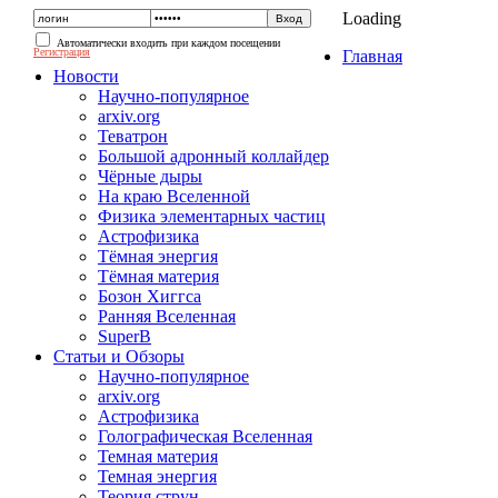
Loading
Автоматически входить при каждом посещении
Регистрация
Главная
Новости
Научно-популярное
arxiv.org
Теватрон
Большой адронный коллайдер
Чёрные дыры
На краю Вселенной
Физика элементарных частиц
Астрофизика
Тёмная энергия
Тёмная материя
Бозон Хиггса
Ранняя Вселенная
SuperB
Статьи и Обзоры
Научно-популярное
arxiv.org
Астрофизика
Голографическая Вселенная
Темная материя
Темная энергия
Теория струн