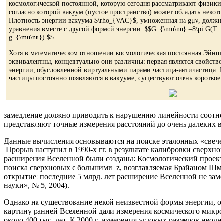
космологической постоянной, которую сегодня рассматривают физики,
согласно которой вакуум (пустое пространство) может обладать неко
Плотность энергии вакуума $\rho_{VAC}$, умноженная на gμν, должна
уравнения вместе с другой формой энергии: $$G_{\mu\nu} =8\pi G(T
g_{\mu\nu}).$$
Хотя в математическом отношении космологическая постоянная Эйнш
эквивалентны, концептуально они различны: первая является свойство
энергии, обусловленной виртуальными парами частица-античастица. К
частицы постоянно появляются в вакууме, существуют очень короткое 
замедление должно приводить к нарушению линейности соотнош
представляют точные измерения расстояний до очень далеких 
Данные вычисления основываются на поиске эталонных «свечей
Прорыв наступил в 1990-х гг. в результате калибровки сверхн
расширения Вселенной были созданы: Космологический проект 
поиска сверхновых с большими z, возглавляемая Брайаном Шмид
открытие: последние 5 млрд. лет расширение Вселенной не зам
науки», № 5, 2004).
Однако на существование некой неизвестной формы энергии,
картину ранней Вселенной дали измерения космического микро
около 400 тыс. лет. К 2000 г. измерения угловых размеров не