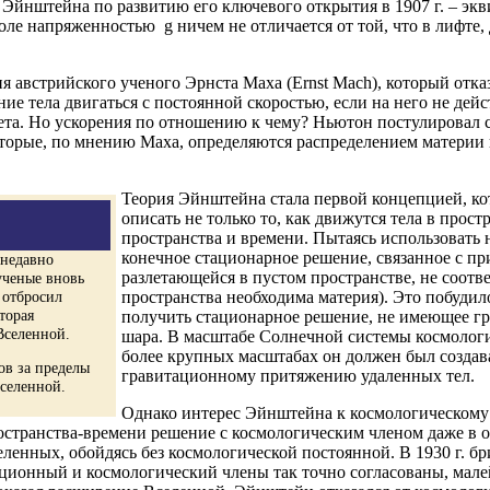
ы Эйнштейна по развитию его ключевого открытия в 1907 г. – э
оле напряженностью g ничем не отличается от той, что в лифте
австрийского ученого Эрнста Маха (Ernst Mach), который отказ
е тела двигаться с постоянной скоростью, если на него не дейс
чета. Но ускорения по отношению к чему? Ньютон постулировал
торые, по мнению Маха, определяются распределением материи в 
Теория Эйнштейна стала первой концепцией, ко
описать не только то, как движутся тела в прос
пространства и времени. Пытаясь использовать
конечное стационарное решение, связанное с п
 недавно
разлетающейся в пустом пространстве, не соотв
ученые вновь
 отбросил
пространства необходима материя). Это побуди
торая
получить стационарное решение, не имеющее гр
Вселенной.
шара. В масштабе Солнечной системы космологи
более крупных масштабах он должен был создав
ов за пределы
гравитационному притяжению удаленных тел.
селенной.
Однако интерес Эйнштейна к космологическому 
 пространства-времени решение с космологическим членом даже в 
ных, обойдясь без космологической постоянной. В 1930 г. бри
тационный и космологический члены так точно согласованы, мал