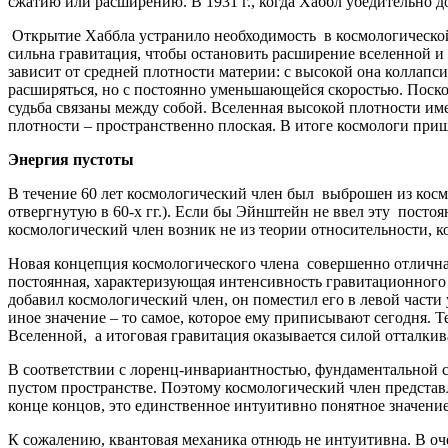
сжатию или расширению. В 1931 г., когда Хаббл убедительно д
Открытие Хаббла устранило необходимость в космологической
сильна гравитация, чтобы остановить расширение вселенной и 
зависит от средней плотности материи: с высокой она коллапси
расширяться, но с постоянно уменьшающейся скоростью. Поско
судьба связаны между собой. Вселенная высокой плотности име
плотности – пространственно плоская. В итоге космологи приш
Энергия пустоты
В течение 60 лет космологический член был выброшен из косм
отвергнутую в 60-х гг.). Если бы Эйнштейн не ввел эту посто
космологический член возник не из теории относительности, 
Новая концепция космологического члена совершенно отлична 
постоянная, характеризующая интенсивность гравитационного
добавил космологический член, он поместил его в левой части 
иное значение – то самое, которое ему приписывают сегодня. 
Вселенной, а итоговая гравитация оказывается силой отталкив
В соответствии с лоренц-инвариантностью, фундаментальной си
пустом пространстве. Поэтому космологический член представл
конце концов, это единственное интуитивно понятное значение
К сожалению, квантовая механика отнюдь не интуитивна. В оч