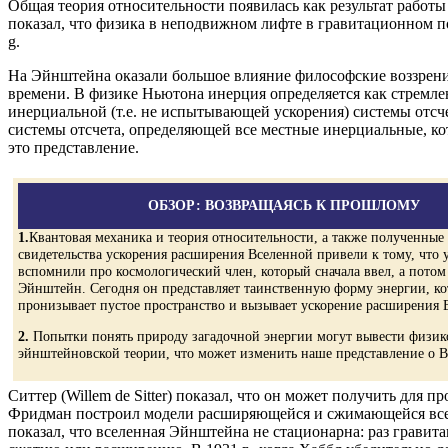
Общая теория относительности появилась как результат работ
показал, что физика в неподвижном лифте в гравитационном п
g.
На Эйнштейна оказали большое влияние философские воззрения 
времени. В физике Ньютона инерция определяется как стремлени
инерциальной (т.е. не испытывающей ускорения) системы отс
системы отсчета, определяющей все местные инерциальные, ко
это представление.
ОБЗОР: ВОЗВРАЩАЯСЬ К ПРОШЛОМУ
1.
Квантовая механика и теория относительности, а также полученные
свидетельства ускорения расширения Вселенной привели к тому, что 
вспомнили про космологический член, который сначала ввел, а потом
Эйнштейн. Сегодня он представляет таинственную форму энергии, ко
пронизывает пустое пространство и вызывает ускорение расширения 
2.
Попытки понять природу загадочной энергии могут вывести физик
эйнштейновской теории, что может изменить наше представление о В
Ситтер (Willem de Sitter) показал, что он может получить для
Фридман построил модели расширяющейся и сжимающейся вселен
показал, что вселенная Эйнштейна не стационарна: раз грави