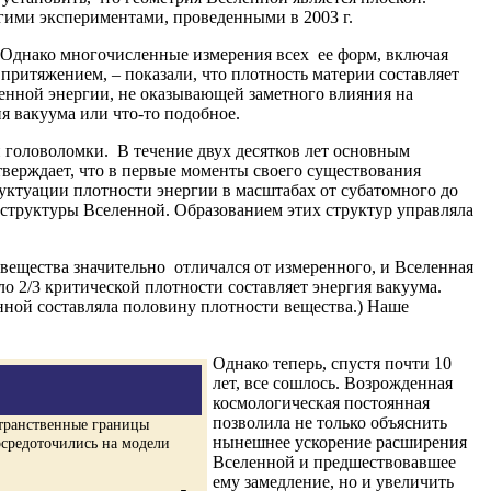
ими экспериментами, проведенными в 2003 г.
. Однако многочисленные измерения всех ее форм, включая
притяжением, – показали, что плотность материи составляет
енной энергии, не оказывающей заметного влияния на
 вакуума или что-то подобное.
й головоломки. В течение двух десятков лет основным
верждает, что в первые моменты своего существования
уктуации плотности энергии в масштабах от субатомного до
труктуры Вселенной. Образованием этих структур управляла
вещества значительно отличался от измеренного, и Вселенная
оло 2/3 критической плотности составляет энергия вакуума.
нной составляла половину плотности вещества.) Наше
Однако теперь, спустя почти 10
лет, все сошлось. Возрожденная
космологическая постоянная
позволила не только объяснить
странственные границы
нынешнее ускорение расширения
осредоточились на модели
Вселенной и предшествовавшее
ему замедление, но и увеличить