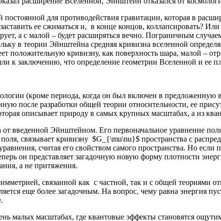
оказал расширение Вселенной, Эйнштейн отказался от космологи
 постоянной для противодействия гравитации, которая в расши
заставить ее сжиматься и, в конце концов, коллапсировать? Или
рует, а с малой – будет расширяться вечно. Пограничным случаем
льку в теории Эйнштейна средняя кривизна вселенной определяе
ет положительную кривизну, как поверхность шара, малой – отр
ли к заключению, что определение геометрии Вселенной и ее пло
ологии (кроме периода, когда он был включен в предложенную в
янную после разработки общей теории относительности, ее прис
которая описывает природу в самых крупных масштабах, а из кв
от введенной Эйнштейном. Его первоначальное уравнение поля 
 поля, связывает кривизну $G_{\mu\nu}$ пространства с распр
уравнения, считая его свойством самого пространства. Но если 
Теперь он представляет загадочную новую форму плотности энер
ания, а не притяжения.
мметрией, связанной как с частной, так и с общей теориями от
яется еще более загадочным. На вопрос, чему равна энергия пус
.
ень малых масштабах, где квантовые эффекты становятся ощутим