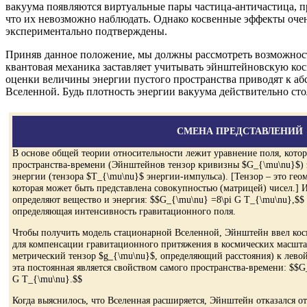
вакуума появляются виртуальные пары частица-античастица, п
что их невозможно наблюдать. Однако косвенные эффекты очен
экспериментально подтверждены.
Приняв данное положение, мы должны рассмотреть возможность
квантовая механика заставляет учитывать эйнштейновскую кос
оценки величины энергии пустого пространства приводят к а
Вселенной. Будь плотность энергии вакуума действительно сто
СМЕНА ПРЕДСТАВЛЕНИЙ
В основе общей теории относительности лежит уравнение поля, котор
пространства-времени (Эйнштейнов тензор кривизны $G_{\mu\nu}$) з
энергии (тензора $T_{\mu\nu}$ энергии-импульса). [Тензор – это гео
которая может быть представлена совокупностью (матрицей) чисел.]
определяют вещество и энергия: $$G_{\mu\nu} =8\pi G T_{\mu\nu},$$ 
определяющая интенсивность гравитационного поля.
Чтобы получить модель стационарной Вселенной, Эйнштейн ввел ко
для компенсации гравитационного притяжения в космических масшта
метрический тензор $g_{\mu\nu}$, определяющий расстояния) к левой 
эта постоянная является свойством самого пространства-времени: $$
G T_{\mu\nu}.$$
Когда выяснилось, что Вселенная расширяется, Эйнштейн отказался от