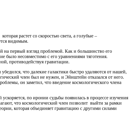
оторая растет со скоростью света, а голубые –
ется видимым.
й на первый взгляд проблемой. Как и большинство его
ние было несовместимо с его уравнениями тяготения.
ой, противодействуя гравитации.
 убедился, что далекие галактики быстро удаляются от нашей,
ический член был не нужен, и Эйнштейн отказался от него.
облемы, он заметил, что введение космологического члена
 ускоряется, по иронии судьбы появилась в процессе изучения
агают, что космологический член позволит выйти за рамки
теории, которая объединяет гравитацию с другими силами