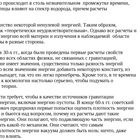
то происходит в столь незначительном промежутке времени,
тицы влияют на спектр водорода, причем расчеты
нство некоторой ненулевой энергией. Таким образом,
к «теоретически неудовлетворительная». Однако все расчеты и
 энергию всей материи и излучения в наблюдаемой области
бы в разные стороны.
 30-х гг., когда были проведены первые расчеты свойств
во всех областях физики, не связанных с гравитацией,
не имеет значения, существенна только разность энергий
о всем значениям энергии добавить некоторую константу, из
ыпадет, так что ею легко пренебречь. Кроме того, в те времена
к космологии настолько серьезно, чтобы подумать о
 теории.
ти требует, чтобы в качестве источников гравитации
нергии, включая энергию пустоты. В конце 60-х гг. советский
ович предпринял первые попытки оценить плотность энергии
и и бьются над вопросом, почему их расчеты дают такие
нергии. Они полагают, что подавляющую часть энергии, если
ать какой-то механизм. Они считают, что самым
лотности энергии вакуума должен быть ноль: ничто, даже
то влиять.