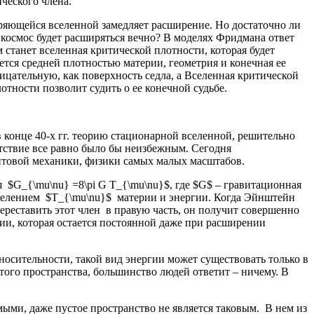
ческого члена.
ряющейся вселенной замедляет расширение. Но достаточно ли
 космос будет расширяться вечно? В моделях Фридмана ответ
 станет вселенная критической плотности, которая будет
тся средней плотностью материи, геометрия и конечная ее
ицательную, как поверхность седла, а Вселенная критической
тности позволит судить о ее конечной судьбе.
 конце 40-х гг. теорию стационарной вселенной, решительно
утствие все равно было бы неизбежным. Сегодня
антовой механики, физики самых малых масштабов.
$G_{\mu\nu} =8\pi G T_{\mu\nu}$, где $G$ – гравитационная
еделением $T_{\mu\nu}$ материи и энергии. Когда Эйнштейн
переставить этот член в правую часть, он получит совершенно
гии, которая остается постоянной даже при расширении
носительности, такой вид энергии может существовать только в
того пространства, большинство людей ответит – ничему. В
ыми, даже пустое пространство не является таковым. В нем из