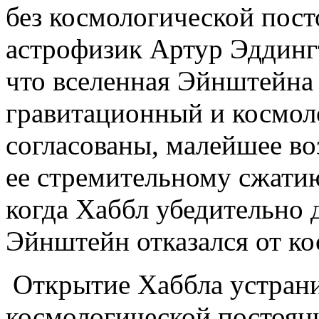
без космологической пост
астрофизик Артур Эддингт
что вселенная Эйнштейна 
гравитационный и космол
согласованы, малейшее в
ее стремительному сжатию
когда Хаббл убедительно 
Эйнштейн отказался от ко
Открытие Хаббла устран
космологической постоян