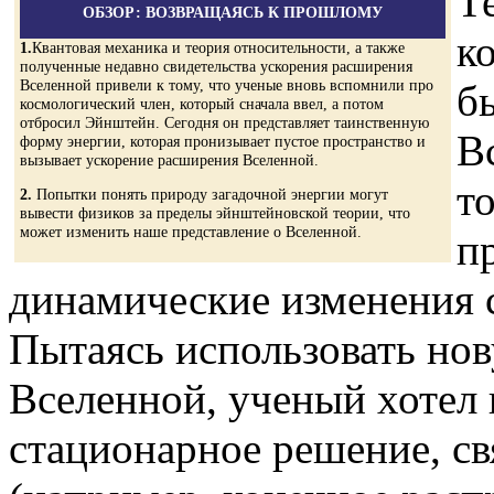
Т
ОБЗОР: ВОЗВРАЩАЯСЬ К ПРОШЛОМУ
к
1.
Квантовая механика и теория относительности, а также
полученные недавно свидетельства ускорения расширения
Вселенной привели к тому, что ученые вновь вспомнили про
б
космологический член, который сначала ввел, а потом
отбросил Эйнштейн. Сегодня он представляет таинственную
В
форму энергии, которая пронизывает пустое пространство и
вызывает ускорение расширения Вселенной.
то
2.
Попытки понять природу загадочной энергии могут
вывести физиков за пределы эйнштейновской теории, что
может изменить наше представление о Вселенной.
п
динамические изменения 
Пытаясь использовать но
Вселенной, ученый хотел
стационарное решение, с