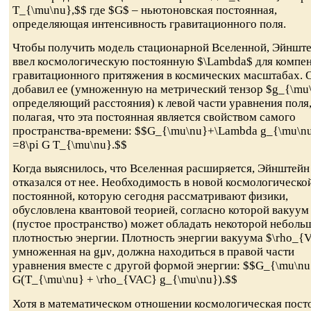
T_{\mu\nu},$$ где $G$ – ньютоновская постоянная,
определяющая интенсивность гравитационного поля.
Чтобы получить модель стационарной Вселенной, Эйншт
ввел космологическую постоянную $\Lambda$ для компе
гравитационного притяжения в космических масштабах. 
добавил ее (умноженную на метрический тензор $g_{\mu
определяющий расстояния) к левой части уравнения поля
полагая, что эта постоянная является свойством самого
пространства-времени: $$G_{\mu\nu}+\Lambda g_{\mu\n
=8\pi G T_{\mu\nu}.$$
Когда выяснилось, что Вселенная расширяется, Эйнштейн
отказался от нее. Необходимость в новой космологическо
постоянной, которую сегодня рассматривают физики,
обусловлена квантовой теорией, согласно которой вакуум
(пустое пространство) может обладать некоторой неболь
плотностью энергии. Плотность энергии вакуума $\rho_{
умноженная на gμν, должна находиться в правой части
уравнения вместе с другой формой энергии: $$G_{\mu\nu
G(T_{\mu\nu} + \rho_{VAC} g_{\mu\nu}).$$
Хотя в математическом отношении космологическая пост