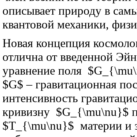
описывает природу в самы
квантовой механики, физ
Новая концепция космоло
отлична от введенной Эй
уравнение поля $G_{\mu\n
$G$ – гравитационная по
интенсивность гравитацио
кривизну $G_{\mu\nu}$ п
$T_{\mu\nu}$ материи и 