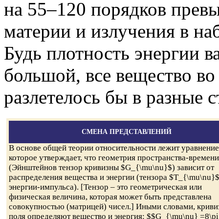
на 55–120 порядков пре
материи и излучения в н
Будь плотность энергии в
большой, все вещество в
разлетелось бы в разные 
СМЕНА ПРЕДСТАВЛЕНИЙ
В основе общей теории относительности лежит уравнение
которое утверждает, что геометрия пространства-времени
(Эйнштейнов тензор кривизны $G_{\mu\nu}$) зависит от
распределения вещества и энергии (тензора $T_{\mu\nu}
энергии-импульса). [Тензор – это геометрическая или
физическая величина, которая может быть представлена
совокупностью (матрицей) чисел.] Иными словами, криви
поля определяют вещество и энергия: $$G_{\mu\nu} =8\pi