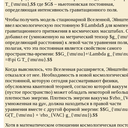
T_{\mu\nu},$$ где $G$ – ньютоновская постоянная,
определяющая интенсивность гравитационного поля.
Чтобы получить модель стационарной Вселенной, Эйншт
ввел космологическую постоянную $\Lambda$ для компе
гравитационного притяжения в космических масштабах. 
добавил ее (умноженную на метрический тензор $g_{\mu
определяющий расстояния) к левой части уравнения поля
полагая, что эта постоянная является свойством самого
пространства-времени: $$G_{\mu\nu}+\Lambda g_{\mu\n
=8\pi G T_{\mu\nu}.$$
Когда выяснилось, что Вселенная расширяется, Эйнштейн
отказался от нее. Необходимость в новой космологическо
постоянной, которую сегодня рассматривают физики,
обусловлена квантовой теорией, согласно которой вакуум
(пустое пространство) может обладать некоторой неболь
плотностью энергии. Плотность энергии вакуума $\rho_{
умноженная на gμν, должна находиться в правой части
уравнения вместе с другой формой энергии: $$G_{\mu\nu
G(T_{\mu\nu} + \rho_{VAC} g_{\mu\nu}).$$
Хотя в математическом отношении космологическая пост