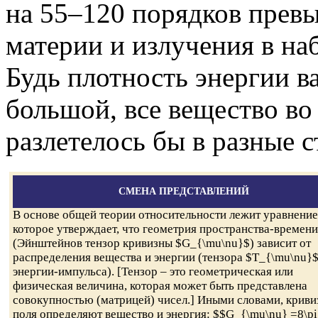
на 55–120 порядков пре
материи и излучения в н
Будь плотность энергии в
большой, все вещество в
разлетелось бы в разные 
СМЕНА ПРЕДСТАВЛЕНИЙ
В основе общей теории относительности лежит уравнение
которое утверждает, что геометрия пространства-времени
(Эйнштейнов тензор кривизны $G_{\mu\nu}$) зависит от
распределения вещества и энергии (тензора $T_{\mu\nu}
энергии-импульса). [Тензор – это геометрическая или
физическая величина, которая может быть представлена
совокупностью (матрицей) чисел.] Иными словами, криви
поля определяют вещество и энергия: $$G_{\mu\nu} =8\pi