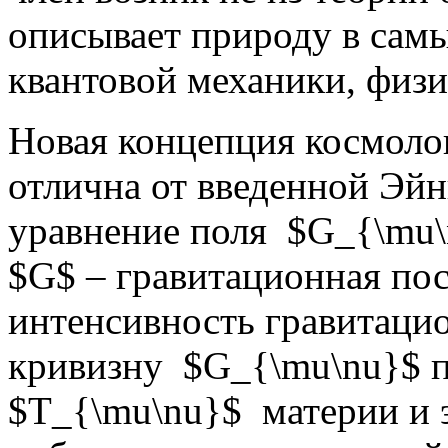
описывает природу в самы
квантовой механики, физ
Новая концепция космоло
отлична от введенной Эй
уравнение поля $G_{\mu\n
$G$ – гравитационная по
интенсивность гравитацио
кривизну $G_{\mu\nu}$ п
$T_{\mu\nu}$ материи и 