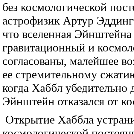
без космологической пост
астрофизик Артур Эддингт
что вселенная Эйнштейна 
гравитационный и космол
согласованы, малейшее в
ее стремительному сжатию
когда Хаббл убедительно 
Эйнштейн отказался от ко
Открытие Хаббла устран
космологической постоян