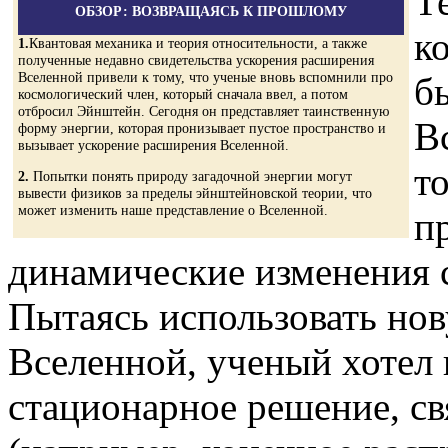
Т
ОБЗОР: ВОЗВРАЩАЯСЬ К ПРОШЛОМУ
к
1.
Квантовая механика и теория относительности, а также
полученные недавно свидетельства ускорения расширения
Вселенной привели к тому, что ученые вновь вспомнили про
б
космологический член, который сначала ввел, а потом
отбросил Эйнштейн. Сегодня он представляет таинственную
В
форму энергии, которая пронизывает пустое пространство и
вызывает ускорение расширения Вселенной.
то
2.
Попытки понять природу загадочной энергии могут
вывести физиков за пределы эйнштейновской теории, что
может изменить наше представление о Вселенной.
п
динамические изменения 
Пытаясь использовать но
Вселенной, ученый хотел
стационарное решение, с