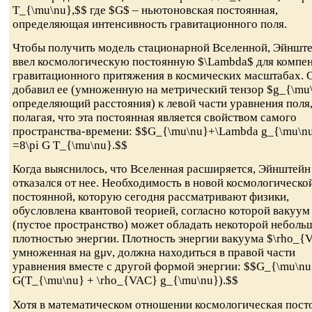
T_{\mu\nu},$$ где $G$ – ньютоновская постоянная,
определяющая интенсивность гравитационного поля.
Чтобы получить модель стационарной Вселенной, Эйншт
ввел космологическую постоянную $\Lambda$ для компе
гравитационного притяжения в космических масштабах. 
добавил ее (умноженную на метрический тензор $g_{\mu
определяющий расстояния) к левой части уравнения поля
полагая, что эта постоянная является свойством самого
пространства-времени: $$G_{\mu\nu}+\Lambda g_{\mu\n
=8\pi G T_{\mu\nu}.$$
Когда выяснилось, что Вселенная расширяется, Эйнштейн
отказался от нее. Необходимость в новой космологическо
постоянной, которую сегодня рассматривают физики,
обусловлена квантовой теорией, согласно которой вакуум
(пустое пространство) может обладать некоторой неболь
плотностью энергии. Плотность энергии вакуума $\rho_{
умноженная на gμν, должна находиться в правой части
уравнения вместе с другой формой энергии: $$G_{\mu\nu
G(T_{\mu\nu} + \rho_{VAC} g_{\mu\nu}).$$
Хотя в математическом отношении космологическая пост