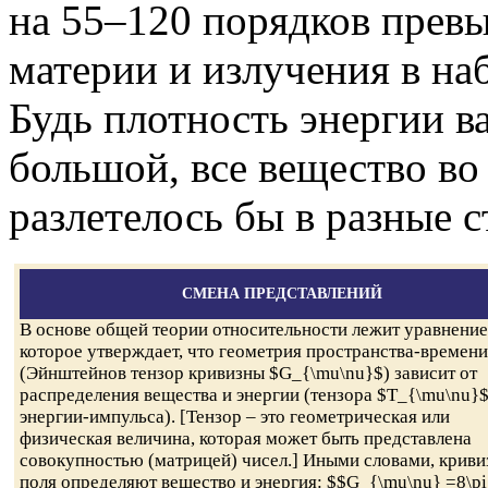
на 55–120 порядков пре
материи и излучения в н
Будь плотность энергии в
большой, все вещество в
разлетелось бы в разные 
СМЕНА ПРЕДСТАВЛЕНИЙ
В основе общей теории относительности лежит уравнение
которое утверждает, что геометрия пространства-времени
(Эйнштейнов тензор кривизны $G_{\mu\nu}$) зависит от
распределения вещества и энергии (тензора $T_{\mu\nu}
энергии-импульса). [Тензор – это геометрическая или
физическая величина, которая может быть представлена
совокупностью (матрицей) чисел.] Иными словами, криви
поля определяют вещество и энергия: $$G_{\mu\nu} =8\pi