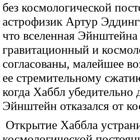
без космологической пост
астрофизик Артур Эддингт
что вселенная Эйнштейна 
гравитационный и космол
согласованы, малейшее в
ее стремительному сжатию
когда Хаббл убедительно 
Эйнштейн отказался от ко
Открытие Хаббла устран
космологической постоян