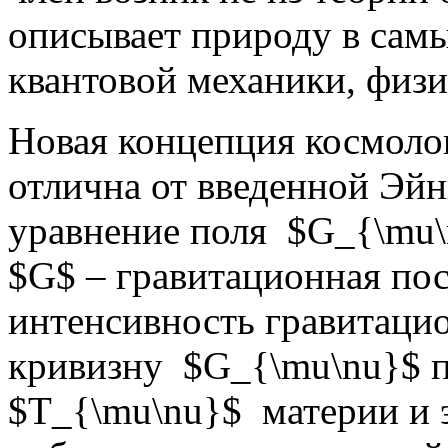
описывает природу в самы
квантовой механики, физ
Новая концепция космоло
отлична от введенной Эй
уравнение поля $G_{\mu\n
$G$ – гравитационная по
интенсивность гравитацио
кривизну $G_{\mu\nu}$ п
$T_{\mu\nu}$ материи и 