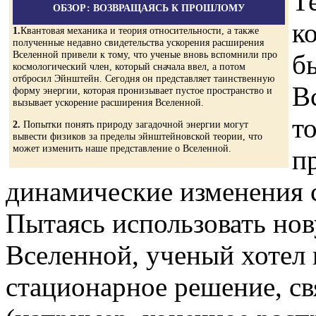
Т
ОБЗОР: ВОЗВРАЩАЯСЬ К ПРОШЛОМУ
к
1.
Квантовая механика и теория относительности, а также
полученные недавно свидетельства ускорения расширения
Вселенной привели к тому, что ученые вновь вспомнили про
б
космологический член, который сначала ввел, а потом
отбросил Эйнштейн. Сегодня он представляет таинственную
В
форму энергии, которая пронизывает пустое пространство и
вызывает ускорение расширения Вселенной.
то
2.
Попытки понять природу загадочной энергии могут
вывести физиков за пределы эйнштейновской теории, что
может изменить наше представление о Вселенной.
п
динамические изменения 
Пытаясь использовать но
Вселенной, ученый хотел
стационарное решение, с