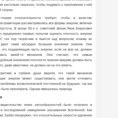
ии настолько серьезно, чтобы подумать о приложении к ней
й теории.
теория относительности требует, чтобы в качестве
ов гравитации рассматривались все формы энергии, включая
пустоты. В конце 60-х гг. советский физик Яков Борисович
ч предпринял первые попытки оценить плотность энергии
 С тех пор теоретики и бьются над вопросом, почему их
 дают такие абсурдно большие значения энергии. Они
, что подавляющую часть энергии, если не всю ее, должен
овать какой-то механизм. Они считают, что самым
добным значением плотности энергии вакуума должен быть
то, даже квантовое, не должно ни на что влиять.
оретики в глубине души верили, что такой механизм
ации энергии может существовать, они могли отложить
проблемы космологической постоянной на будущее, так как
 было пренебречь. Однако вмешалась природа.
ад
свидетельство неких несообразностей было получено в
те исследований замедления расширения Вселенной. Как
м, Хаббл обнаружил, что относительные скорости удаления