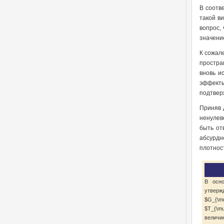
В соотв
такой в
вопрос,
значени
К сожал
простра
вновь и
эффекты
подтвер
Приняв 
ненулев
быть от
абсурдн
плотнос
В осно
утверж
$G_{\m
$T_{\m
величи