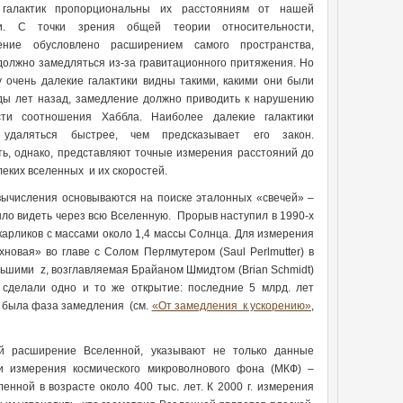
 галактик пропорциональны их расстояниям от нашей
ки. С точки зрения общей теории относительности,
ение обусловлено расширением самого пространства,
должно замедляться из-за гравитационного притяжения. Но
у очень далекие галактики видны такими, какими они были
ы лет назад, замедление должно приводить к нарушению
сти соотношения Хаббла. Наиболее далекие галактики
удаляться быстрее, чем предсказывает его закон.
ь, однако, представляют точные измерения расстояний до
леких вселенных и их скоростей.
ычисления основываются на поиске эталонных «свечей» –
ыло видеть через всю Вселенную. Прорыв наступил в 1990-х
 карликов с массами около 1,4 массы Солнца. Для измерения
овая» во главе с Солом Перлмутером (Saul Perlmutter) в
льшими z, возглавляемая Брайаном Шмидтом (Brian Schmidt)
 сделали одно и то же открытие: последние 5 млрд. лет
й была фаза замедления (см.
«От замедления к ускорению»
,
й расширение Вселенной, указывают не только данные
и измерения космического микроволнового фона (МКФ) –
енной в возрасте около 400 тыс. лет. К 2000 г. измерения