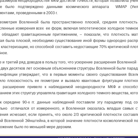
 размеров неоднородностей МКФ достигли точности, которая позволила учен
ие было подтверждено данными космического аппарата WMAP (Уилки
ментами, проведенными в 2003 г.
еометрия Вселенной была пространственно плоской, средняя плотность
сленные измерения всех ее форм, включая гипотетическое холодное темное
о обладают гравитационным притяжением, – показали, что плотность ма
ая была плоской, необходимо существование иной формы однородно распр
 кластеризацию, но способной составить недостающие 70% критической плот
бное.
е и третий ряд доводов в пользу того, что ускорение расширения Вселенно
 двух десятков лет основным объяснением структуры Вселенной были пара
инфляции утверждает, что в первые моменты своего существования Всел
ило плоскостность ее геометрии и вызвало квантовые флуктуации плотнос
е расширение привело к наблюдаемой неоднородности МКФ и способс
анием этих структур управляла гравитация холодного темного вещества, кото
к середине 90-х гг. данные наблюдений поставили эту парадигму под с
льно отличался от измеренного, и Вселенная оказалась младше самых ста
ения исчезают, если принять, что около 2/3 критической плотности состав
ой Вселенной Эйнштейна, в которой значение плотности космологической п
ожение было по меньшей мере дерзким.