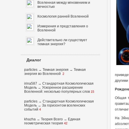
Вселенная между мгновением и
вечностью
Космология ранней Вселенной
Измерения и представления о
Вселенной
Действительно ли существует
темная энергия?
Диалог
particles
→
Темная энергия
→
Темная
энергия во Вселенной
2
приведе
другими
irina587
→
Стандартная Космологическая
Модель
→
Ускоренное расширение
Рождени
Вселенной: несколько популярных слов
15
Общая т
particles
→
Стандартная Космологическая
гравита
Модель
→
За горизонтом вселенских
событий
отличает
4
На Эйнш
khazha
→
Теория Всего
→
Единая
геометрическая теория
42
абсолют