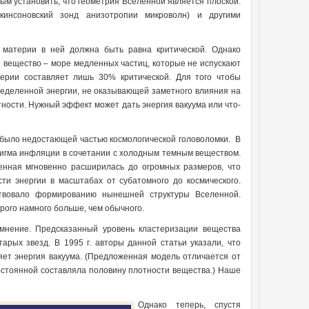
ым установить, что геометрия Вселенной является плоской.
нсоновский зонд анизотропии микроволн) и другими
 материи в ней должна быть равна критической. Однако
 вещество – море медленных частиц, которые не испускают
терии составляет лишь 30% критической. Для того чтобы
еделенной энергии, не оказывающей заметного влияния на
ности. Нужный эффект может дать энергия вакуума или что-
й было недостающей частью космологической головоломки. В
дигма инфляции в сочетании с холодным темным веществом.
енная мгновенно расширилась до огромных размеров, что
ти энергии в масштабах от субатомного до космического.
твовало формированию нынешней структуры Вселенной.
рого намного больше, чем обычного.
омнение. Предсказанный уровень кластеризации вещества
рых звезд. В 1995 г. авторы данной статьи указали, что
ляет энергия вакуума. (Предложенная модель отличается от
остоянной составляла половину плотности вещества.) Наше
Однако теперь, спустя