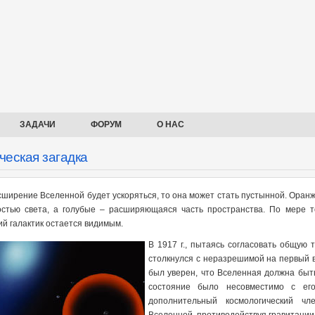
ЗАДАЧИ
ФОРУМ
О НАС
ческая загадка
сширение Вселенной будет ускоряться, то она может стать пустынной. Оран
остью света, а голубые – расширяющаяся часть пространства. По мере т
ий галактик остается видимым.
В 1917 г., пытаясь согласовать общую
столкнулся с неразрешимой на первый в
был уверен, что Вселенная должна быть
состояние было несовместимо с его
дополнительный космологический чл