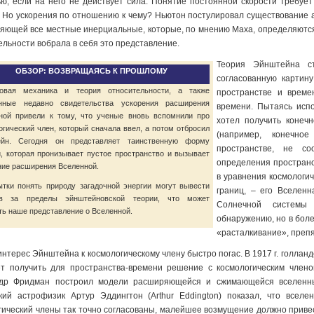
ью, если на него не действует сила. Понятие постоянной скорости требуе
. Но ускорения по отношению к чему? Ньютон постулировал существование 
яющей все местные инерциальные, которые, по мнению Маха, определяются
ельности вобрала в себя это представление.
Теория Эйнштейна ст
ОБЗОР: ВОЗВРАЩАЯСЬ К ПРОШЛОМУ
согласованную картину
товая механика и теория относительности, а также
пространстве и време
нные недавно свидетельства ускорения расширения
времени. Пытаясь исп
ной привели к тому, что ученые вновь вспомнили про
хотел получить конеч
огический член, который сначала ввел, а потом отбросил
(например, конечно
ейн. Сегодня он представляет таинственную форму
пространстве, не с
и, которая пронизывает пустое пространство и вызывает
определения пространс
ние расширения Вселенной.
в уравнения космологи
ки понять природу загадочной энергии могут вывести
границ, – его Вселен
ов за пределы эйнштейновской теории, что может
Солнечной системы 
ть наше представление о Вселенной.
обнаружению, но в бол
«расталкивание», преп
нтерес Эйнштейна к космологическому члену быстро погас. В 1917 г. голландс
т получить для пространства-времени решение с космологическим членом
др Фридман построил модели расширяющейся и сжимающейся вселенных,
кий астрофизик Артур Эддингтон (Arthur Eddington) показал, что всел
гический члены так точно согласованы, малейшее возмущение должно привес