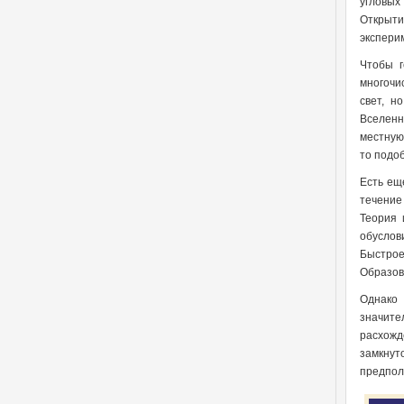
угловых
Открыт
экспери
Чтобы г
многочи
свет, н
Вселенн
местную
то подо
Есть ещ
течение
Теория 
обуслов
Быстро
Образов
Однако 
значите
расхожд
замкнут
предпол