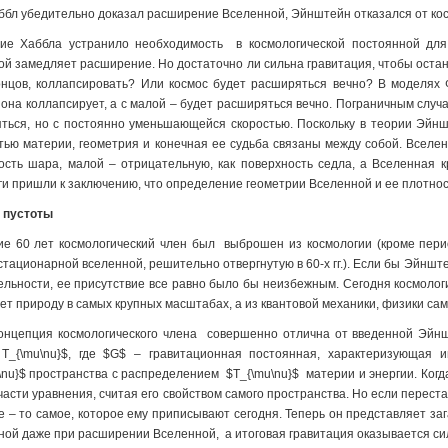
аббл убедительно доказал расширение Вселенной, Эйнштейн отказался от кос
е Хаббла устранило необходимость в космологической постоянной для
ой замедляет расширение. Но достаточно ли сильна гравитация, чтобы остан
онцов, коллапсировать? Или космос будет расширяться вечно? В моделях 
 она коллапсирует, а с малой – будет расширяться вечно. Пограничным случ
ться, но с постоянно уменьшающейся скоростью. Поскольку в теории Эйн
тью материи, геометрия и конечная ее судьба связаны между собой. Вселен
ость шара, малой – отрицательную, как поверхность седла, а Вселенная к
ги пришли к заключению, что определение геометрии Вселенной и ее плотност
 пустоты
ие 60 лет космологический член был выброшен из космологии (кроме период
стационарной вселенной, решительно отвергнутую в 60-х гг.). Если бы Эйнш
ельности, ее присутствие все равно было бы неизбежным. Сегодня космологи
ет природу в самых крупных масштабах, а из квантовой механики, физики са
онцепция космологического члена совершенно отлична от введенной Эйнш
 T_{\mu\nu}$, где $G$ – гравитационная постоянная, характеризующая и
\nu}$ пространства с распределением $T_{\mu\nu}$ материи и энергии. Когд
части уравнения, считая его свойством самого пространства. Но если перест
е – то самое, которое ему приписывают сегодня. Теперь он представляет за
ной даже при расширении Вселенной, а итоговая гравитация оказывается сил