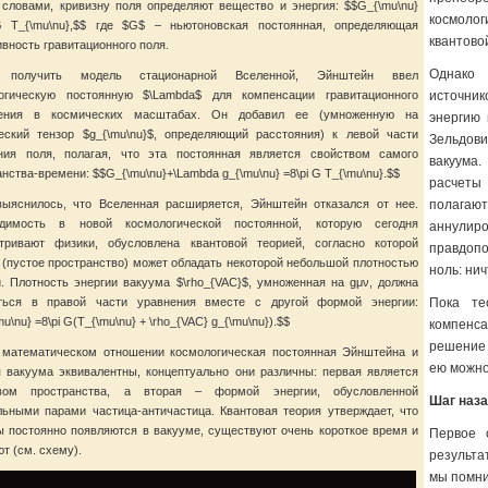
словами, кривизну поля определяют вещество и энергия: $$G_{\mu\nu}
космолог
G T_{\mu\nu},$$ где $G$ – ньютоновская постоянная, определяющая
квантово
вность гравитационного поля.
Однако 
 получить модель стационарной Вселенной, Эйнштейн ввел
огическую постоянную $\Lambda$ для компенсации гравитационного
источник
жения в космических масштабах. Он добавил ее (умноженную на
энергию 
еский тензор $g_{\mu\nu}$, определяющий расстояния) к левой части
Зельдови
ния поля, полагая, что эта постоянная является свойством самого
вакуума.
нства-времени: $$G_{\mu\nu}+\Lambda g_{\mu\nu} =8\pi G T_{\mu\nu}.$$
расчеты
выяснилось, что Вселенная расширяется, Эйнштейн отказался от нее.
полагают
одимость в новой космологической постоянной, которую сегодня
аннулир
тривают физики, обусловлена квантовой теорией, согласно которой
правдопо
 (пустое пространство) может обладать некоторой небольшой плотностью
ноль: нич
и. Плотность энергии вакуума $\rho_{VAC}$, умноженная на gμν, должна
ться в правой части уравнения вместе с другой формой энергии:
Пока те
u\nu} =8\pi G(T_{\mu\nu} + \rho_{VAC} g_{\mu\nu}).$$
компенс
решение 
 математическом отношении космологическая постоянная Эйнштейна и
ею можно
я вакуума эквивалентны, концептуально они различны: первая является
твом пространства, а вторая – формой энергии, обусловленной
Шаг наз
льными парами частица-античастица. Квантовая теория утверждает, что
ы постоянно появляются в вакууме, существуют очень короткое время и
Первое 
т (см. схему).
результа
мы помни