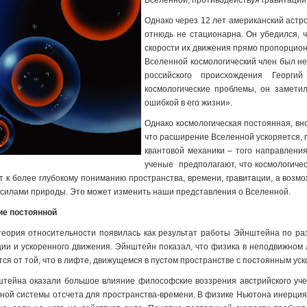
Вселенной, противодействуя гравитации
Однако через 12 лет американский астр
отнюдь не стационарна. Он убедился, 
скорости их движения прямо пропорцио
Вселенной космологический член был не
российского происхождения Георг
космологические проблемы, он замети
ошибкой в его жизни».
Однако космологическая постоянная, вно
что расширение Вселенной ускоряется, 
квантовой механики – того направлени
ученые предполагают, что космологиче
т к более глубокому пониманию пространства, времени, гравитации, а возмо
 силами природы. Это может изменить наши представления о Вселенной.
е постоянной
еория относительности появилась как результат работы Эйнштейна по разв
ции и ускоренного движения. Эйнштейн показал, что физика в неподвижно
ся от той, что в лифте, движущемся в пустом пространстве с постоянным уск
тейна оказали большое влияние философские воззрения австрийского учен
ной системы отсчета для пространства-времени. В физике Ньютона инерция 