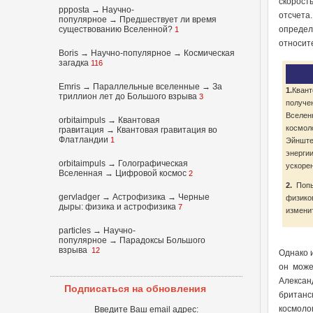
скорост
ppposta
→
Научно-
отсчета
популярное
→
Предшествует ли время
существованию Вселенной?
определ
1
относит
Boris
→
Научно-популярное
→
Космическая
загадка
116
Emris →
Параллельные вселенные
→
За
1.
Кван
триллион лет до Большого взрыва
3
получе
Вселен
orbitaimpuls
→
Квантовая
космол
гравитация
→
Квантовая гравитация во
Флатландии
1
Эйншт
энерги
orbitaimpuls
→
Голографическая
ускоре
Вселенная
→
Цифровой космос
2
2.
Попыт
gervladger
→
Астрофизика
→
Черные
физик
дыры: физика и астрофизика
7
измени
particles
→
Научно-
популярное
→
Парадоксы Большого
взрыва
12
Однако и
он може
Алексан
Подписаться на обновления
британс
космоло
Введите Ваш email адрес: