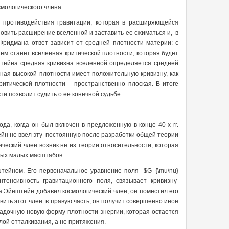
мологического члена.
 противодействия гравитации, которая в расширяющейся
овить расширение вселенной и заставить ее сжиматься и, в
Фридмана ответ зависит от средней плотности материи: с
аем станет вселенная критической плотности, которая будет
штейна средняя кривизна вселенной определяется средней
ная высокой плотности имеет положительную кривизну, как
ритической плотности – пространственно плоская. В итоге
и позволит судить о ее конечной судьбе.
а, когда он был включен в предложенную в конце 40-х гг.
тейн не ввел эту постоянную после разработки общей теории
ческий член возник не из теории относительности, которая
мых малых масштабов.
тейном. Его первоначальное уравнение поля $G_{\mu\nu}
нтенсивность гравитационного поля, связывает кривизну
а Эйнштейн добавил космологический член, он поместил его
авить этот член в правую часть, он получит совершенно иное
гадочную новую форму плотности энергии, которая остается
ой отталкивания, а не притяжения.