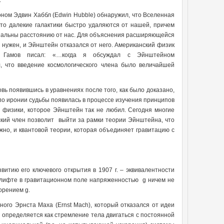
.
оном Эдвин Хаббл (Edwin Hubble) обнаружил, что Вселенная
что далекие галактики быстро удаляются от нашей, причем
нальны расстоянию от нас. Для объяснения расширяющейся
 нужен, и Эйнштейн отказался от него. Американский физик
ий Гамов писал: «…когда я обсуждал с Эйнштейном
л, что введение космологического члена было величайшей
вь появившись в уравнениях после того, как было доказано,
по иронии судьбы появилась в процессе изучения принципов
я физики, которое Эйнштейн так не любил. Сегодня многие
ский член позволит выйти за рамки теории Эйнштейна, что
жно, и квантовой теории, которая объединяет гравитацию с
итию его ключевого открытия в 1907 г. – эквивалентности
м лифте в гравитационном поле напряженностью g ничем не
орением g.
ого Эрнста Маха (Ernst Mach), который отказался от идеи
определяется как стремление тела двигаться с постоянной