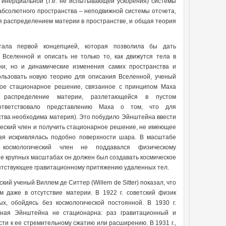
т инерциальной (т.е. не испытывающей ускорения) системы
абсолютного пространства – неподвижной системы отсчета,
 распределением материи в пространстве, и общая теория
ала первой концепцией, которая позволила бы дать
 Вселенной и описать не только то, как движутся тела в
ни, но и динамические изменения самих пространства и
ользовать новую теорию для описания Вселенной, ученый
ное стационарное решение, связанное с принципом Маха
е распределение материи, разлетающейся в пустом
оответствовало представлению Маха о том, что для
тва необходима материя). Это побудило Эйнштейна ввести
ческий член и получить стационарное решение, не имеющее
ная искривлялась подобно поверхности шара. В масштабе
космологический член не поддавался физическому
ее крупных масштабах он должен был создавать космическое
ятствующее гравитационному притяжению удаленных тел.
кий ученый Виллем де Ситтер (Willem de Sitter) показал, что
 даже в отсутствие материи. В 1922 г. советский физик
 обойдясь без космологической постоянной. В 1930 г.
енная Эйнштейна не стационарна: раз гравитационный и
ти к ее стремительному сжатию или расширению. В 1931 г.,