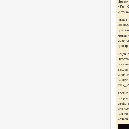
Иными 
=8\pi 
интенси
Чтобы
космол
притя
метрич
уравне
простра
Когда 
Необх
рассма
вакуум
энерги
находи
$$G_{\m
Хотя в
энерги
свойс
виртуа
частиц
исчезаю