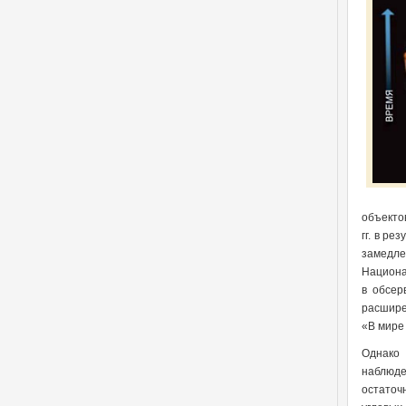
объекто
гг. в р
замедле
Национа
в обсер
расшире
«В мире 
Однако 
наблюде
остаточ