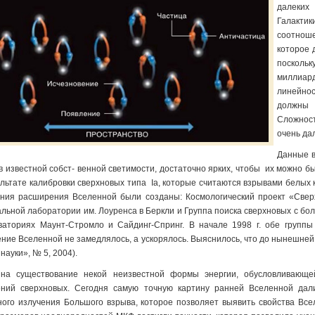
далеких
Галакти
соотнош
которое 
поскольк
миллиард
линейно
должны 
Сложност
очень да
Данные в
в известной собст- венной светимости, достаточно ярких, чтобы их можно б
езультате калибровки сверхновых типа Ia, которые считаются взрывами белых
ния расширения Вселенной были созданы: Космологический проект «Сверхн
льной лаборатории им. Лоуренса в Беркли и Группа поиска сверхновых с бо
ваториях Маунт-Стромло и Сайдинг-Спринг. В начале 1998 г. обе группы
ние Вселенной не замедлялось, а ускорялось. Выяснилось, что до нынешне
науки», № 5, 2004).
на существование некой неизвестной формы энергии, обусловливающе
ний сверхновых. Сегодня самую точную картину ранней Вселенной дал
ного излучения Большого взрыва, которое позволяет выявить свойства Всел