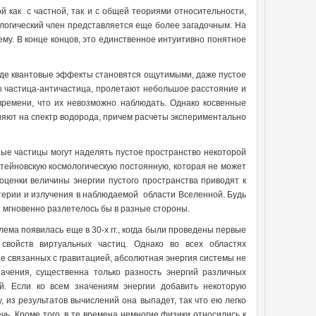
 как с частной, так и с общей теориями относительности,
ологический член представляется еще более загадочным. На
ему. В конце концов, это единственное интуитивно понятное
 где квантовые эффекты становятся ощутимыми, даже пустое
ы частица-античастица, пролетают небольшое расстояние и
времени, что их невозможно наблюдать. Однако косвенные
ияют на спектр водорода, причем расчеты экспериментально
ые частицы могут наделять пустое пространство некоторой
штейновскую космологическую постоянную, которая не может
оценки величины энергии пустого пространства приводят к
ерии и излучения в наблюдаемой области Вселенной. Будь
й мгновенно разлетелось бы в разные стороны.
лема появилась еще в 30-х гг., когда были проведены первые
 свойств виртуальных частиц. Однако во всех областях
не связанных с гравитацией, абсолютная энергия системы не
ачения, существенна только разность энергий различных
й. Если ко всем значениям энергии добавить некоторую
у, из результатов вычислений она выпадет, так что ею легко
чь. Кроме того, в те времена немногие физики относились к