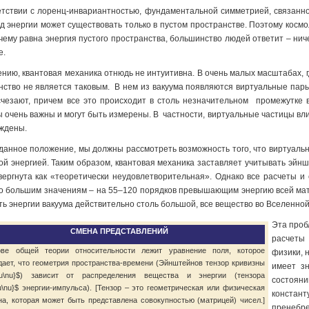
етствии с лоренц-инвариантностью, фундаментальной симметрией, связанной
ид энергии может существовать только в пустом пространстве. Поэтому косм
 чему равна энергия пустого пространства, большинство людей ответит – нич
е.
ению, квантовая механика отнюдь не интуитивна. В очень малых масштабах,
нство не является таковым. В нем из вакуума появляются виртуальные пар
счезают, причем все это происходит в столь незначительном промежутке 
 очень важны и могут быть измерены. В частности, виртуальные частицы вл
ждены.
данное положение, мы должны рассмотреть возможность того, что виртуальн
ой энергией. Таким образом, квантовая механика заставляет учитывать эйн
вергнута как «теоретически неудовлетворительная». Однако все расчеты и 
о большим значениям – на 55–120 порядков превышающим энергию всей мат
ть энергии вакуума действительно столь большой, все вещество во Вселенно
Эта проб
СМЕНА ПРЕДСТАВЛЕНИЙ
расчеты
ве общей теории относительности лежит уравнение поля, которое
физики, 
дает, что геометрия пространства-времени (Эйнштейнов тензор кривизны
имеет зн
u\nu}$) зависит от распределения вещества и энергии (тензора
состояни
u\nu}$ энергии-импульса). [Тензор – это геометрическая или физическая
констант
на, которая может быть представлена совокупностью (матрицей) чисел.]
пренебре