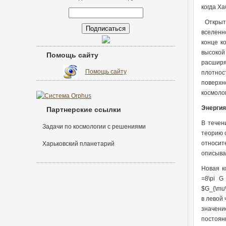
когда Х
Открыти
вселенн
конце к
высокой
Помощь сайту
расширя
Помощь сайту
плотнос
поверхн
космоло
Энергия
Партнерские ссылки
В течен
Задачи по космологии с решениями
теорию 
относит
Харьковский планетарий
описыва
Новая к
=8\pi G
$G_{\mu
в левой 
значени
постоян