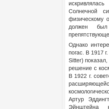
искривлялас
Солнечной си
физическому о
должен был 
препятствующе
Однако интере
погас. В 1917 
Sitter) показа
решение с кос
В 1922 г. сов
расширяющей
космологическ
Артур Эддингт
Эйнштейна 