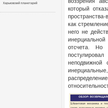
воззрения авс
Харьковский планетарий
который отказ
пространства-
как стремление
него не дейст
инерциальной
отсчета. Но
постулировал
неподвижной 
инерциальны
распределени
относительност
ОБЗОР: ВОЗВРАЩАЯ
1.
Квантовая механика и тео
также полученные недавно с