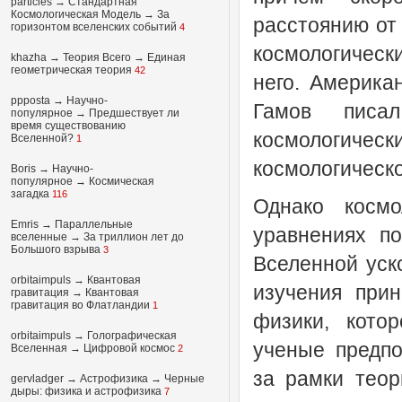
particles
→
Стандартная
Космологическая Модель
→
За
расстоянию от
горизонтом вселенских событий
4
космологическ
khazha
→
Теория Всего
→
Единая
геометрическая теория
42
него. Америка
ppposta
→
Научно-
Гамов писа
популярное
→
Предшествует ли
время существованию
космологиче
Вселенной?
1
космологическо
Boris
→
Научно-
популярное
→
Космическая
загадка
116
Однако космо
Emris →
Параллельные
уравнениях по
вселенные
→
За триллион лет до
Большого взрыва
3
Вселенной уск
orbitaimpuls
→
Квантовая
изучения прин
гравитация
→
Квантовая
гравитация во Флатландии
1
физики, кото
orbitaimpuls
→
Голографическая
ученые предпол
Вселенная
→
Цифровой космос
2
за рамки теор
gervladger
→
Астрофизика
→
Черные
дыры: физика и астрофизика
7