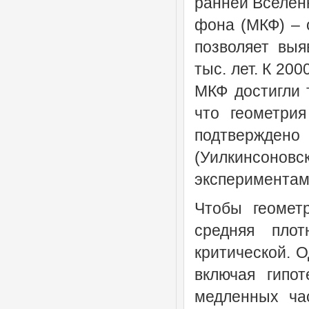
ранней Вселен
фона (МКФ) – 
позволяет выя
тыс. лет. К 20
МКФ достигли 
что геометри
подтвержде
(Уилкинсонов
экспериментами
Чтобы геомет
средняя пло
критической. 
включая гипо
медленных час