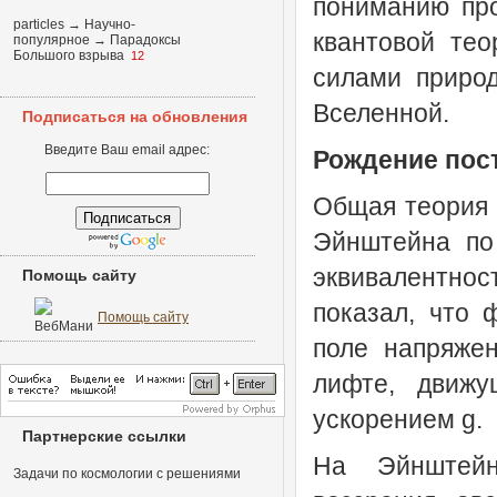
пониманию про
particles
→
Научно-
квантовой тео
популярное
→
Парадоксы
Большого взрыва
12
силами приро
Вселенной.
Подписаться на обновления
Введите Ваш email адрес:
Рождение пос
Общая теория 
Эйнштейна по 
эквивалентнос
Помощь сайту
показал, что 
Помощь сайту
поле напряже
лифте, движу
ускорением g.
Партнерские ссылки
На Эйнштейн
Задачи по космологии с решениями