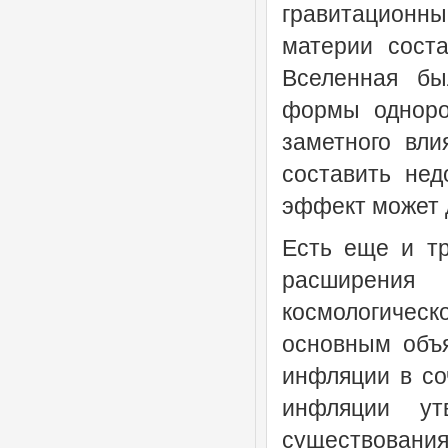
гравитационн
материи сост
Вселенная бы
формы одноро
заметного вли
составить не
эффект может д
Есть еще и тр
расширения
космологическ
основным объ
инфляции в со
инфляции ут
существования