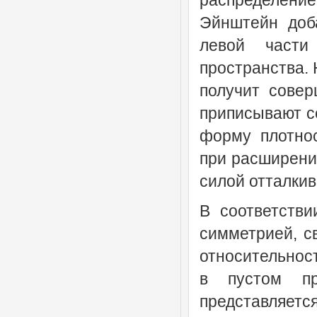
распределени
Эйнштейн доба
левой части
пространства. 
получит совер
приписывают се
форму плотнос
при расширени
силой отталкив
В соответстви
симметрией, с
относительност
в пустом пр
представляетс