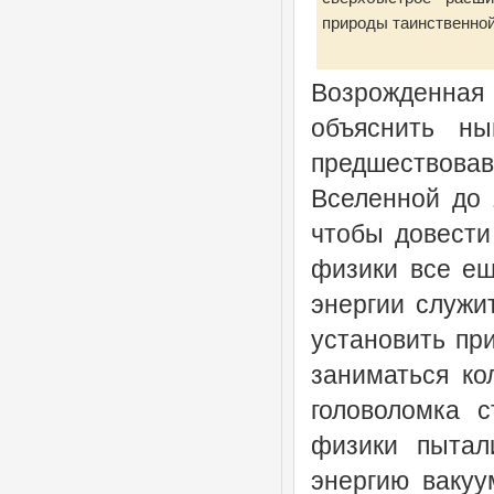
природы таинственной
Возрожденная 
объяснить н
предшествова
Вселенной до 
чтобы довести
физики все ещ
энергии служи
установить пр
заниматься ко
головоломка с
физики пытал
энергию вакуу