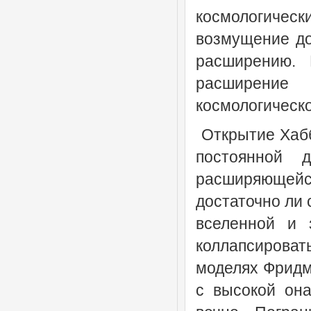
космологичес
возмущение до
расширению. 
расширение
космологическо
Открытие Хабб
постоянной д
расширяющей
достаточно ли 
вселенной и 
коллапсирова
моделях Фридма
с высокой она