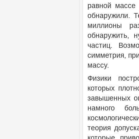
равной массе 
обнаружили. Т
миллионы ра
обнаружить, 
частиц. Возм
симметрия, при
массу.
Физики постр
которых плотн
завышенных оц
намного бо
космологичес
теория допуск
которые прив