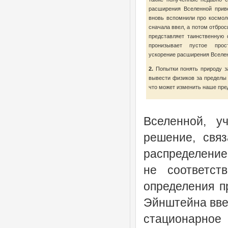
расширения Вселенной прив
вновь вспомнили про космол
сначала ввел, а потом отбро
представляет таинственную 
пронизывает пустое прос
ускорение расширения Вселе
2.
Попытки понять природу за
вывести физиков за пределы
что может изменить наше пре
Вселенной, у
решение, свя
распределение
не соответст
определения п
Эйнштейна ввес
стационарное 