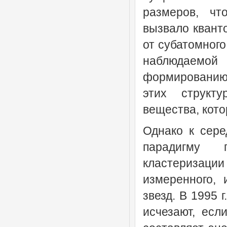
размеров, чт
вызвало квант
от субатомного
наблюдаемо
формированию
этих структу
вещества, кото
Однако к сере
парадигму 
кластериза
измеренного,
звезд. В 1995 
исчезают, есл