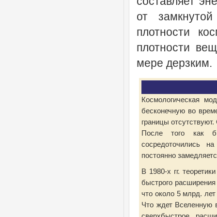
составляет эн
от замкнутой
плотности кос
плотности ве
мере дерзким.
Космологическая мод
бесконечную во време
границы отсутствуют.
После того как бы
сосредоточились на
постоянно замедляется
В 1980-х гг. теорети
быстрого расширения 
что около 5 млрд. ле
Что ждет Вселенную в
сверхбыстрое расши