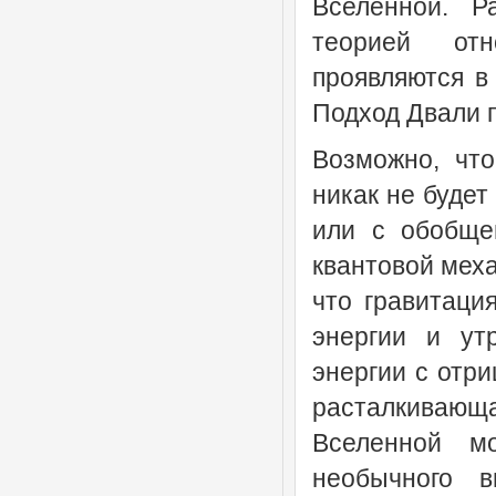
Вселенной. Р
теорией от
проявляются в
Подход Двали 
Возможно, чт
никак не будет
или с обобще
квантовой меха
что гравитаци
энергии и ут
энергии с отр
расталкивающ
Вселенной м
необычного в