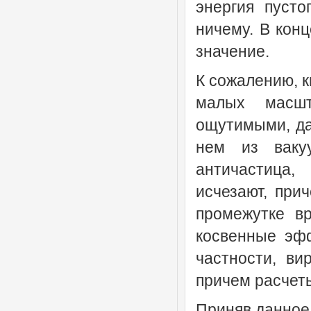
энергия пусто
ничему. В конц
значение.
К сожалению, к
малых масшт
ощутимыми, да
нем из ваку
античастица
исчезают, при
промежутке в
косвенные эф
частности, ви
причем расчет
Приняв данное