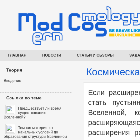
ГЛАВНАЯ
НОВОСТИ
СТАТЬИ И ОБЗОРЫ
ЗАДА
Космическа
Теория
Введение
Если расширен
Ссылки по теме
стать пусты
Предшествует ли время
Вселенной, ко
существованию
Вселенной?
расширяющаяся
Темная материя: от
расширения р
начальных условий до
образования структуры Вселенной