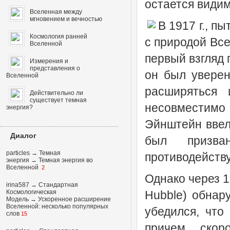
остается види
Вселенная между
мгновением и вечностью
В 1917 г., п
Космология ранней
с природой Вс
Вселенной
первый взгляд 
Измерения и
представления о
он был уверен
Вселенной
расширяться 
Действительно ли
существует темная
несовместимо
энергия?
Эйнштейн ввел
Диалог
был призван
particles
→
Темная
противодейству
энергия
→
Темная энергия во
Вселенной
2
Однако через 1
irina587
→
Стандартная
Космологическая
Hubble) обнар
Модель
→
Ускоренное расширение
Вселенной: несколько популярных
убедился, что
слов
15
причем скор