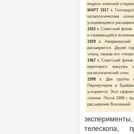
модель конечной стацио
МАРТ 1917 г.
Голландск
космологическим член
ускоряющееся расширени
1922 г.
Советский физик
и сжимающейся вселенны
1929 г.
Американский а
расширяется. Двумя го
члена, назвав его «теор
1967 г.
Советский физик 
квантового вакуума 
космологический член.
1998 г.
Две группы ох
Перлмутером и Брайан
ускоряется. Этот эффек
членом. После 1998 г. 
расширения Вселенной.
эксперименты
телескопа, 