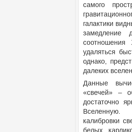
самого прост
гравитационн
галактики видн
замедление 
соотношения 
удаляться быс
однако, предс
далеких вселен
Данные вычи
«свечей» – о
достаточно я
Вселенную. П
калибровки св
белых карлик