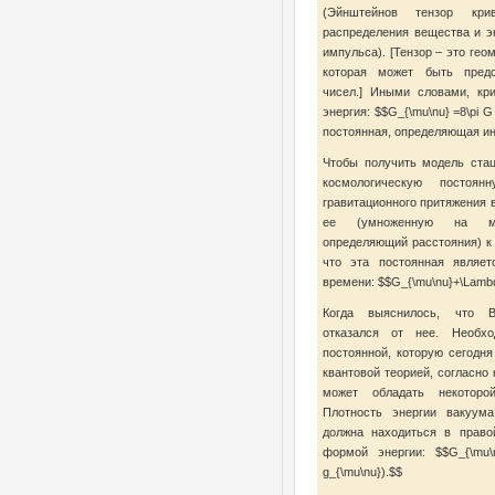
(Эйнштейнов тензор кри
распределения вещества и эн
импульса). [Тензор – это гео
которая может быть предс
чисел.] Иными словами, кр
энергия: $$G_{\mu\nu} =8\pi 
постоянная, определяющая ин
Чтобы получить модель ста
космологическую постоя
гравитационного притяжения 
ее (умноженную на мет
определяющий расстояния) к 
что эта постоянная являет
времени: $$G_{\mu\nu}+\Lambda
Когда выяснилось, что В
отказался от нее. Необхо
постоянной, которую сегодн
квантовой теорией, согласно 
может обладать некоторо
Плотность энергии вакуума
должна находиться в право
формой энергии: $$G_{\mu\n
g_{\mu\nu}).$$