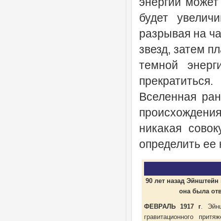
энергии может
будет увеличи
разрывая на ча
звезд, затем п
темной энерг
прекратиться.
Вселенная ран
происхождени
никакая совок
определить ее 
90 лет назад Эйнштейн
она была от
ФЕВРАЛЬ 1917 г
. Эйн
гравитационного притя