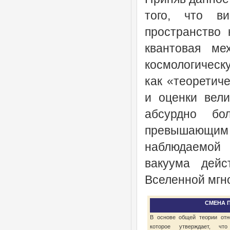
того, что в
пространство 
квантовая ме
космологическу
как «теоретич
и оценки вели
абсурдно б
превышающи
наблюдаемой 
вакуума дейс
Вселенной мгн
СМЕНА 
В основе общей теории отн
которое утверждает, что