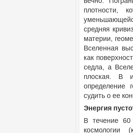
вечно. Погра
плотности, к
уменьшающейс
средняя криви
материи, геоме
Вселенная выс
как поверхност
седла, а Всел
плоская. В 
определение 
судить о ее ко
Энергия пуст
В течение 60
космологии 