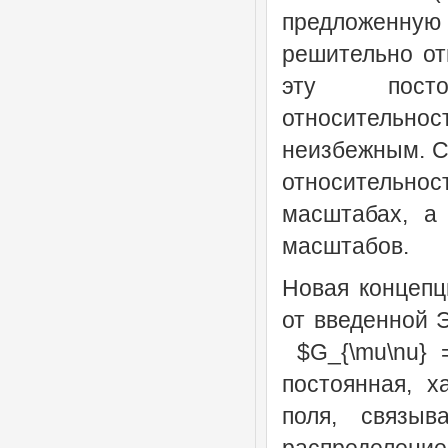
предложенную в
решительно отв
эту постоя
относительн
неизбежным. Се
относительнос
масштабах, а
масштабов.
Новая концепц
от введенной 
$G_{\mu\nu} =
постоянная, х
поля, связыв