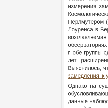
измерения за
Космологичес
Перлмутером (S
Лоуренса в Бе
возглавляем
обсерваториях
г. обе группы 
лет расширен
Выяснилось, ч
замедления к 
Однако на сущ
обусловливающ
данные наблюд