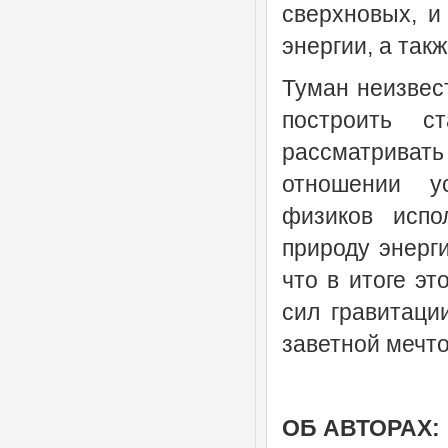
сверхновых, и
энергии, а так
Туман неизвест
построить с
рассматривать
отношении у
физиков испо
природу энерг
что в итоге э
сил гравитаци
заветной мечт
ОБ АВТОРАХ: