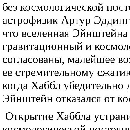
без космологической пост
астрофизик Артур Эддингт
что вселенная Эйнштейна 
гравитационный и космол
согласованы, малейшее в
ее стремительному сжатию
когда Хаббл убедительно 
Эйнштейн отказался от ко
Открытие Хаббла устран
космологической постоян