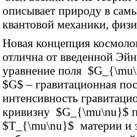
описывает природу в самы
квантовой механики, физ
Новая концепция космоло
отлична от введенной Эй
уравнение поля $G_{\mu\n
$G$ – гравитационная по
интенсивность гравитацио
кривизну $G_{\mu\nu}$ п
$T_{\mu\nu}$ материи и 