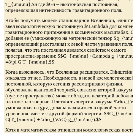
T_{\mu\nu},$$ где $G$ – ньютоновская постоянная,
определяющая интенсивность гравитационного поля.
Чтобы получить модель стационарной Вселенной, Эйншт
ввел космологическую постоянную $\Lambda$ для компе
гравитационного притяжения в космических масштабах. 
добавил ее (умноженную на метрический тензор $g_{\mu
определяющий расстояния) к левой части уравнения поля
полагая, что эта постоянная является свойством самого
пространства-времени: $$G_{\mu\nu}+\Lambda g_{\mu\n
=8\pi G T_{\mu\nu}.$$
Когда выяснилось, что Вселенная расширяется, Эйнштейн
отказался от нее. Необходимость в новой космологическо
постоянной, которую сегодня рассматривают физики,
обусловлена квантовой теорией, согласно которой вакуум
(пустое пространство) может обладать некоторой неболь
плотностью энергии. Плотность энергии вакуума $\rho_{
умноженная на gμν, должна находиться в правой части
уравнения вместе с другой формой энергии: $$G_{\mu\nu
G(T_{\mu\nu} + \rho_{VAC} g_{\mu\nu}).$$
Хотя в математическом отношении космологическая пост