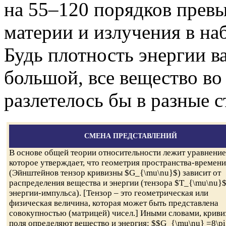
на 55–120 порядков пре
материи и излучения в н
Будь плотность энергии в
большой, все вещество в
разлетелось бы в разные 
СМЕНА ПРЕДСТАВЛЕНИЙ
В основе общей теории относительности лежит уравнение
которое утверждает, что геометрия пространства-времени
(Эйнштейнов тензор кривизны $G_{\mu\nu}$) зависит от
распределения вещества и энергии (тензора $T_{\mu\nu}
энергии-импульса). [Тензор – это геометрическая или
физическая величина, которая может быть представлена
совокупностью (матрицей) чисел.] Иными словами, криви
поля определяют вещество и энергия: $$G_{\mu\nu} =8\pi