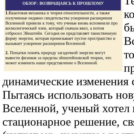
Т
ОБЗОР: ВОЗВРАЩАЯСЬ К ПРОШЛОМУ
к
1.
Квантовая механика и теория относительности, а также
полученные недавно свидетельства ускорения расширения
Вселенной привели к тому, что ученые вновь вспомнили про
б
космологический член, который сначала ввел, а потом
отбросил Эйнштейн. Сегодня он представляет таинственную
В
форму энергии, которая пронизывает пустое пространство и
вызывает ускорение расширения Вселенной.
то
2.
Попытки понять природу загадочной энергии могут
вывести физиков за пределы эйнштейновской теории, что
может изменить наше представление о Вселенной.
п
динамические изменения 
Пытаясь использовать но
Вселенной, ученый хотел
стационарное решение, с