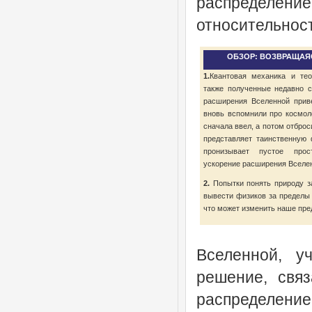
распределени
относительност
ОБЗОР: ВОЗВРАЩАЯ
1.
Квантовая механика и тео
также полученные недавно с
расширения Вселенной прив
вновь вспомнили про космол
сначала ввел, а потом отбро
представляет таинственную 
пронизывает пустое прос
ускорение расширения Вселе
2.
Попытки понять природу за
вывести физиков за пределы
что может изменить наше пре
Вселенной, у
решение, свя
распределение