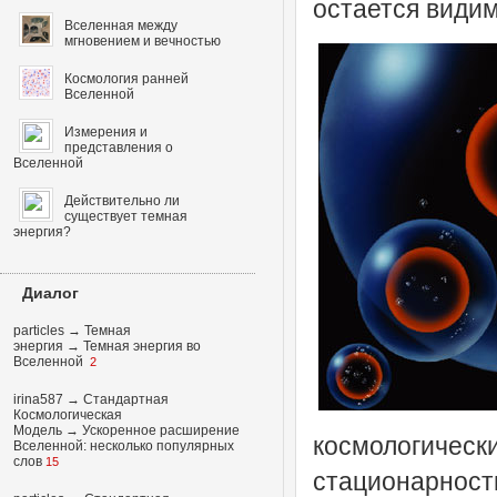
остается види
Вселенная между
мгновением и вечностью
Космология ранней
Вселенной
Измерения и
представления о
Вселенной
Действительно ли
существует темная
энергия?
Диалог
particles
→
Темная
энергия
→
Темная энергия во
Вселенной
2
irina587
→
Стандартная
Космологическая
Модель
→
Ускоренное расширение
космологичес
Вселенной: несколько популярных
слов
15
стационарность