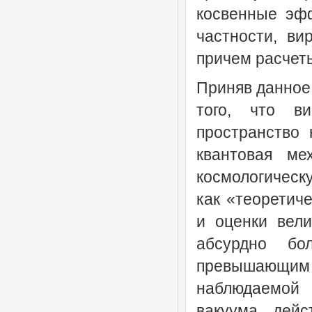
косвенные эф
частности, ви
причем расчет
Приняв данное
того, что в
пространство 
квантовая ме
космологическу
как «теоретич
и оценки вели
абсурдно б
превышающи
наблюдаемой 
вакуума дейс