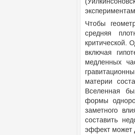
(Уилкинсонов
экспериментами
Чтобы геомет
средняя пло
критической. 
включая гипо
медленных час
гравитационн
материи сост
Вселенная бы
формы одноро
заметного вли
составить не
эффект может д