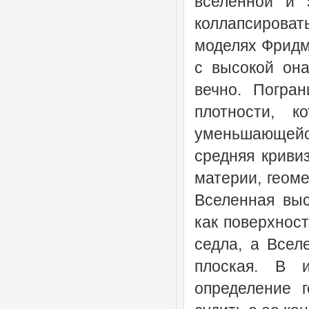
вселенной и 
коллапсирова
моделях Фридма
с высокой она
вечно. Погра
плотности, к
уменьшающейс
средняя криви
материи, геоме
Вселенная выс
как поверхност
седла, а Всел
плоская. В 
определение 