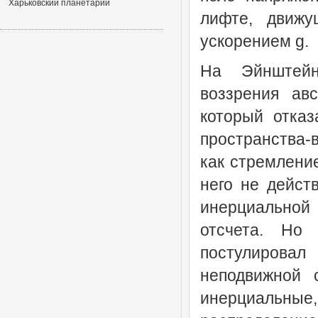
Харьковский планетарий
лифте, движу
ускорением g.
На Эйнштейн
воззрения авс
который отказ
пространства-
как стремление
него не дейст
инерциальной
отсчета. Но
постулировал
неподвижной 
инерциальны