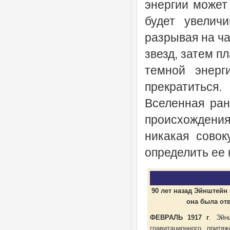
энергии может
будет увеличи
разрывая на ча
звезд, затем п
темной энерг
прекратиться.
Вселенная ран
происхождени
никакая совок
определить ее 
90 лет назад Эйнштейн
она была от
ФЕВРАЛЬ 1917 г
. Эйн
гравитационного притя