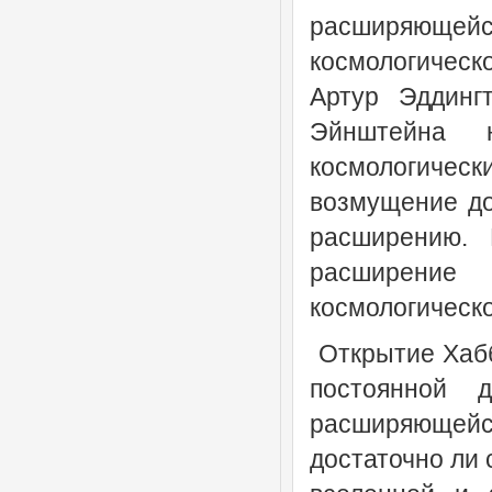
расширяющей
космологическ
Артур Эддингт
Эйнштейна 
космологичес
возмущение до
расширению. 
расширение
космологическо
Открытие Хабб
постоянной д
расширяющей
достаточно ли 