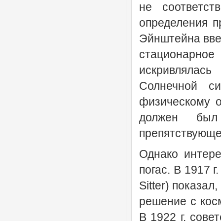
не соответст
определения п
Эйнштейна ввес
стационарное 
искривлялас
Солнечной си
физическому о
должен был 
препятствующе
Однако интере
погас. В 1917 
Sitter) показа
решение с кос
В 1922 г. сов