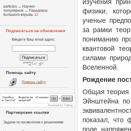
изучения прин
particles
→
Научно-
физики, кото
популярное
→
Парадоксы
Большого взрыва
12
ученые предпол
за рамки теор
Подписаться на обновления
пониманию про
Введите Ваш email адрес:
квантовой тео
силами приро
Вселенной.
Помощь сайту
Рождение пос
Помощь сайту
Общая теория 
Эйнштейна по 
эквивалентнос
Партнерские ссылки
показал, что 
Задачи по космологии с решениями
поле напряже