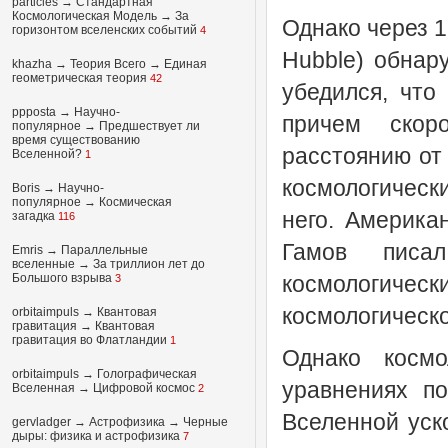
particles
→
Стандартная
Космологическая Модель
→
За
Однако через 1
горизонтом вселенских событий
4
Hubble) обнар
khazha
→
Теория Всего
→
Единая
геометрическая теория
42
убедился, что
ppposta
→
Научно-
причем скор
популярное
→
Предшествует ли
время существованию
расстоянию от
Вселенной?
1
космологическ
Boris
→
Научно-
популярное
→
Космическая
него. Америка
загадка
116
Гамов писа
Emris →
Параллельные
вселенные
→
За триллион лет до
Большого взрыва
космологиче
3
космологическо
orbitaimpuls
→
Квантовая
гравитация
→
Квантовая
гравитация во Флатландии
1
Однако космо
orbitaimpuls
→
Голографическая
уравнениях по
Вселенная
→
Цифровой космос
2
Вселенной уск
gervladger
→
Астрофизика
→
Черные
дыры: физика и астрофизика
7