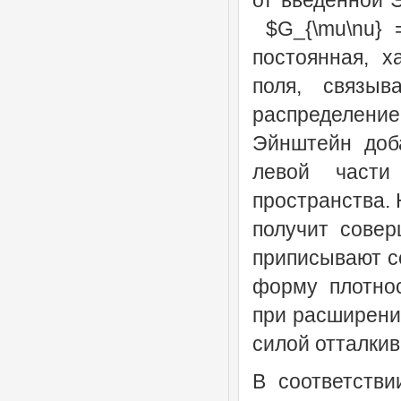
от введенной 
$G_{\mu\nu} =
постоянная, х
поля, связыв
распределени
Эйнштейн доба
левой части
пространства. 
получит совер
приписывают се
форму плотнос
при расширени
силой отталкив
В соответстви