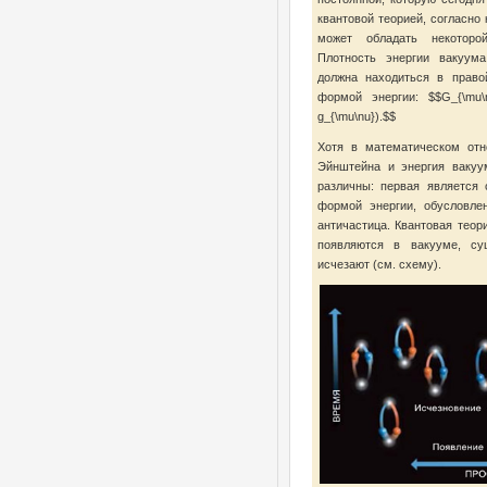
квантовой теорией, согласно 
может обладать некоторо
Плотность энергии вакуума
должна находиться в право
формой энергии: $$G_{\mu\n
g_{\mu\nu}).$$
Хотя в математическом отн
Эйнштейна и энергия вакуу
различны: первая является 
формой энергии, обусловле
античастица. Квантовая теор
появляются в вакууме, су
исчезают (см. схему).