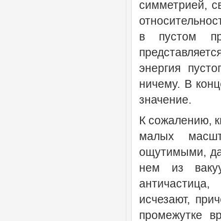
симметрией, с
относительност
в пустом пр
представляетс
энергия пусто
ничему. В конц
значение.
К сожалению, к
малых масшт
ощутимыми, да
нем из ваку
античастица
исчезают, при
промежутке в