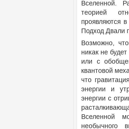
Вселенной. Р
теорией от
проявляются в
Подход Двали 
Возможно, чт
никак не будет
или с обобще
квантовой меха
что гравитаци
энергии и ут
энергии с отр
расталкивающ
Вселенной м
необычного в