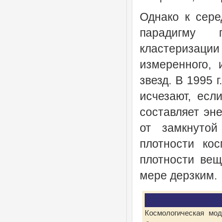
Однако к сере
парадигму 
кластериза
измеренного,
звезд. В 1995 
исчезают, есл
составляет эн
от замкнутой
плотности кос
плотности ве
мере дерзким.
Космологическая мод