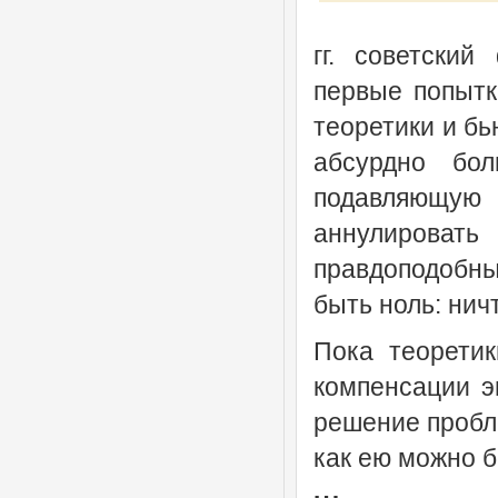
гг. советски
первые попытк
теоретики и бь
абсурдно бол
подавляющую
аннулировать
правдоподобны
быть ноль: нич
Пока теоретик
компенсации э
решение пробл
как ею можно 