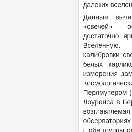
далеких вселен
Данные вычи
«свечей» – о
достаточно я
Вселенную. П
калибровки св
белых карлик
измерения за
Космологичес
Перлмутером (S
Лоуренса в Бе
возглавляем
обсерваториях
г. обе группы 