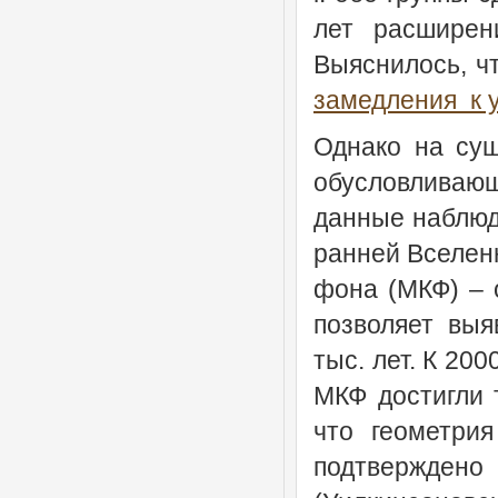
лет расширен
Выяснилось, ч
замедления к 
Однако на сущ
обусловливающ
данные наблюд
ранней Вселен
фона (МКФ) – 
позволяет выя
тыс. лет. К 20
МКФ достигли 
что геометри
подтвержде