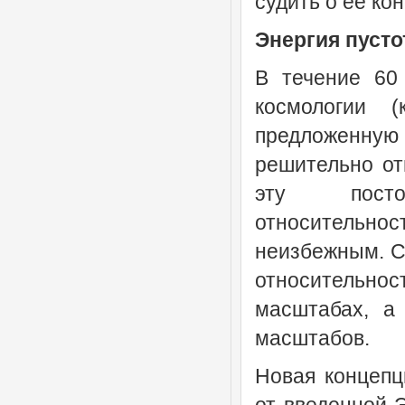
судить о ее ко
Энергия пуст
В течение 60
космологии 
предложенную в
решительно отв
эту постоя
относительн
неизбежным. Се
относительнос
масштабах, а
масштабов.
Новая концепц