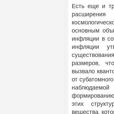
Есть еще и тр
расширения
космологическ
основным объ
инфляции в со
инфляции ут
существования
размеров, чт
вызвало квант
от субатомного
наблюдаемо
формированию
этих структу
вещества, кото