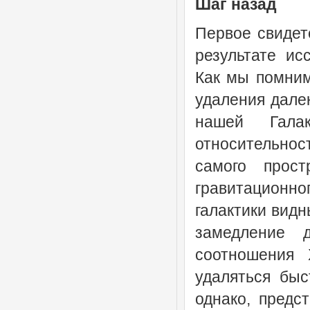
Шаг назад
Первое свидет
результате ис
Как мы помним
удаления дале
нашей Гала
относительно
самого прост
гравитационн
галактики видн
замедление 
соотношения 
удаляться быс
однако, предс