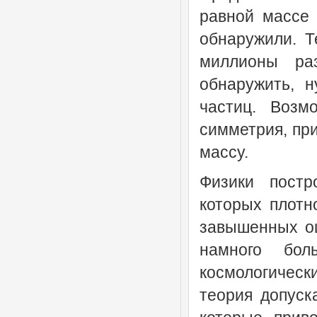
равной массе 
обнаружили. Т
миллионы ра
обнаружить, 
частиц. Возм
симметрия, при
массу.
Физики постр
которых плотн
завышенных оц
намного бо
космологичес
теория допуск