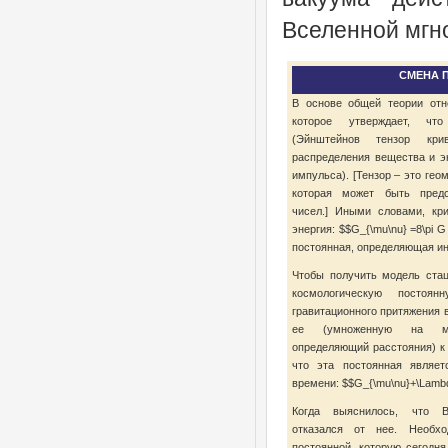
Вселенной мгн
СМЕНА 
В основе общей теории отн
которое утверждает, что
(Эйнштейнов тензор кри
распределения вещества и эн
импульса). [Тензор – это гео
которая может быть предс
чисел.] Иными словами, кр
энергия: $$G_{\mu\nu} =8\pi 
постоянная, определяющая ин
Чтобы получить модель ста
космологическую постоя
гравитационного притяжения 
ее (умноженную на мет
определяющий расстояния) к 
что эта постоянная являет
времени: $$G_{\mu\nu}+\Lambda
Когда выяснилось, что В
отказался от нее. Необхо
постоянной, которую сегодн