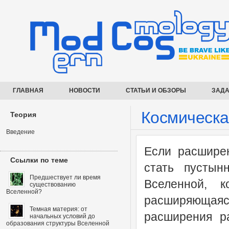
ГЛАВНАЯ
НОВОСТИ
СТАТЬИ И ОБЗОРЫ
ЗАДА
Космическа
Теория
Введение
Если расширен
Ссылки по теме
стать пусты
Предшествует ли время
Вселенной, ко
существованию
Вселенной?
расширяющаяся
Темная материя: от
расширения р
начальных условий до
образования структуры Вселенной