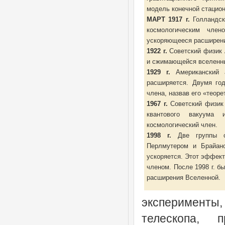
модель конечной стацио
МАРТ 1917 г.
Голландск
космологическим член
ускоряющееся расширени
1922 г.
Советский физик
и сжимающейся вселенны
1929 г.
Американский а
расширяется. Двумя го
члена, назвав его «теор
1967 г.
Советский физик 
квантового вакуума 
космологический член.
1998 г.
Две группы ох
Перлмутером и Брайан
ускоряется. Этот эффек
членом. После 1998 г. 
расширения Вселенной.
эксперименты
телескопа, 