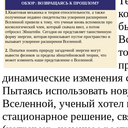
Т
ОБЗОР: ВОЗВРАЩАЯСЬ К ПРОШЛОМУ
к
1.
Квантовая механика и теория относительности, а также
полученные недавно свидетельства ускорения расширения
Вселенной привели к тому, что ученые вновь вспомнили про
б
космологический член, который сначала ввел, а потом
отбросил Эйнштейн. Сегодня он представляет таинственную
В
форму энергии, которая пронизывает пустое пространство и
вызывает ускорение расширения Вселенной.
то
2.
Попытки понять природу загадочной энергии могут
вывести физиков за пределы эйнштейновской теории, что
может изменить наше представление о Вселенной.
п
динамические изменения 
Пытаясь использовать но
Вселенной, ученый хотел
стационарное решение, с