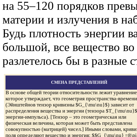
на 55–120 порядков пре
материи и излучения в н
Будь плотность энергии в
большой, все вещество в
разлетелось бы в разные 
СМЕНА ПРЕДСТАВЛЕНИЙ
В основе общей теории относительности лежит уравнение
которое утверждает, что геометрия пространства-времени
(Эйнштейнов тензор кривизны $G_{\mu\nu}$) зависит от
распределения вещества и энергии (тензора $T_{\mu\nu}
энергии-импульса). [Тензор – это геометрическая или
физическая величина, которая может быть представлена
совокупностью (матрицей) чисел.] Иными словами, криви
поля определяют вещество и энергия: $$G_{\mu\nu} =8\pi