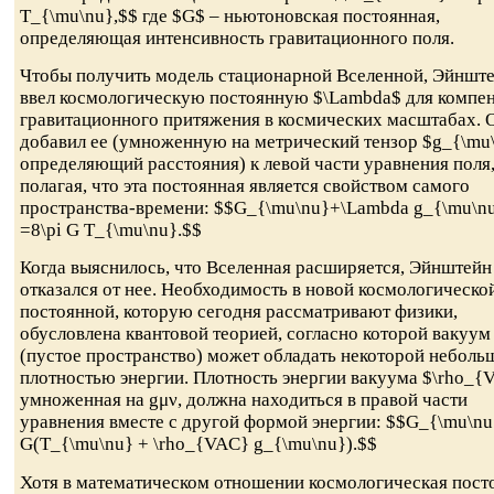
T_{\mu\nu},$$ где $G$ – ньютоновская постоянная,
определяющая интенсивность гравитационного поля.
Чтобы получить модель стационарной Вселенной, Эйншт
ввел космологическую постоянную $\Lambda$ для компе
гравитационного притяжения в космических масштабах. 
добавил ее (умноженную на метрический тензор $g_{\mu
определяющий расстояния) к левой части уравнения поля
полагая, что эта постоянная является свойством самого
пространства-времени: $$G_{\mu\nu}+\Lambda g_{\mu\n
=8\pi G T_{\mu\nu}.$$
Когда выяснилось, что Вселенная расширяется, Эйнштейн
отказался от нее. Необходимость в новой космологическо
постоянной, которую сегодня рассматривают физики,
обусловлена квантовой теорией, согласно которой вакуум
(пустое пространство) может обладать некоторой неболь
плотностью энергии. Плотность энергии вакуума $\rho_{
умноженная на gμν, должна находиться в правой части
уравнения вместе с другой формой энергии: $$G_{\mu\nu
G(T_{\mu\nu} + \rho_{VAC} g_{\mu\nu}).$$
Хотя в математическом отношении космологическая пост