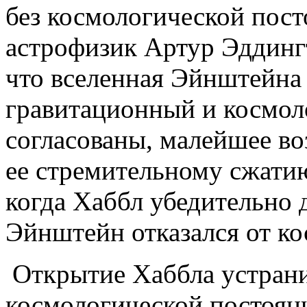
без космологической пост
астрофизик Артур Эддингт
что вселенная Эйнштейна 
гравитационный и космол
согласованы, малейшее в
ее стремительному сжатию
когда Хаббл убедительно 
Эйнштейн отказался от ко
Открытие Хаббла устран
космологической постоян