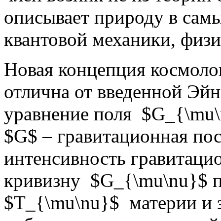
описывает природу в самы
квантовой механики, физ
Новая концепция космоло
отлична от введенной Эй
уравнение поля $G_{\mu\n
$G$ – гравитационная по
интенсивность гравитацио
кривизну $G_{\mu\nu}$ п
$T_{\mu\nu}$ материи и 