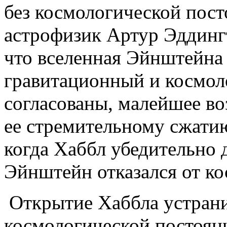
без космологической пост
астрофизик Артур Эддингт
что вселенная Эйнштейна 
гравитационный и космол
согласованы, малейшее в
ее стремительному сжатию
когда Хаббл убедительно 
Эйнштейн отказался от ко
Открытие Хаббла устран
космологической постоян