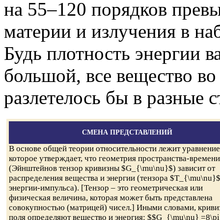
на 55–120 порядков пре
материи и излучения в н
Будь плотность энергии в
большой, все вещество в
разлетелось бы в разные 
СМЕНА ПРЕДСТАВЛЕНИЙ
В основе общей теории относительности лежит уравнение
которое утверждает, что геометрия пространства-времени
(Эйнштейнов тензор кривизны $G_{\mu\nu}$) зависит от
распределения вещества и энергии (тензора $T_{\mu\nu}
энергии-импульса). [Тензор – это геометрическая или
физическая величина, которая может быть представлена
совокупностью (матрицей) чисел.] Иными словами, криви
поля определяют вещество и энергия: $$G_{\mu\nu} =8\pi