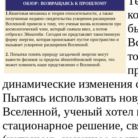
Т
ОБЗОР: ВОЗВРАЩАЯСЬ К ПРОШЛОМУ
к
1.
Квантовая механика и теория относительности, а также
полученные недавно свидетельства ускорения расширения
Вселенной привели к тому, что ученые вновь вспомнили про
б
космологический член, который сначала ввел, а потом
отбросил Эйнштейн. Сегодня он представляет таинственную
В
форму энергии, которая пронизывает пустое пространство и
вызывает ускорение расширения Вселенной.
то
2.
Попытки понять природу загадочной энергии могут
вывести физиков за пределы эйнштейновской теории, что
может изменить наше представление о Вселенной.
п
динамические изменения 
Пытаясь использовать но
Вселенной, ученый хотел
стационарное решение, с