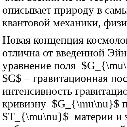
описывает природу в самы
квантовой механики, физ
Новая концепция космоло
отлична от введенной Эй
уравнение поля $G_{\mu\n
$G$ – гравитационная по
интенсивность гравитацио
кривизну $G_{\mu\nu}$ п
$T_{\mu\nu}$ материи и 