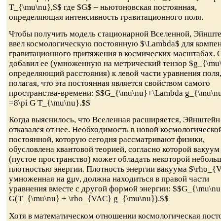
T_{\mu\nu},$$ где $G$ – ньютоновская постоянная,
определяющая интенсивность гравитационного поля.
Чтобы получить модель стационарной Вселенной, Эйншт
ввел космологическую постоянную $\Lambda$ для компе
гравитационного притяжения в космических масштабах. 
добавил ее (умноженную на метрический тензор $g_{\mu
определяющий расстояния) к левой части уравнения поля
полагая, что эта постоянная является свойством самого
пространства-времени: $$G_{\mu\nu}+\Lambda g_{\mu\n
=8\pi G T_{\mu\nu}.$$
Когда выяснилось, что Вселенная расширяется, Эйнштейн
отказался от нее. Необходимость в новой космологическо
постоянной, которую сегодня рассматривают физики,
обусловлена квантовой теорией, согласно которой вакуум
(пустое пространство) может обладать некоторой неболь
плотностью энергии. Плотность энергии вакуума $\rho_{
умноженная на gμν, должна находиться в правой части
уравнения вместе с другой формой энергии: $$G_{\mu\nu
G(T_{\mu\nu} + \rho_{VAC} g_{\mu\nu}).$$
Хотя в математическом отношении космологическая пост