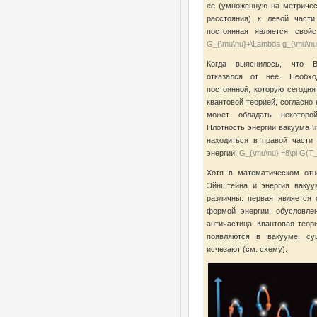
ее (умноженную на метриче
расстояния) к левой части
постоянная является свойс
G_{\mu\nu}+\Lambda g_{\mu\nu}
Когда выяснилось, что В
отказался от нее. Необхо
постоянной, которую сегодн
квантовой теорией, согласно 
может обладать некоторо
Плотность энергии вакуума
\
находиться в правой части
энергии:
G_{\mu\nu} =8\pi G(T_
Хотя в математическом отн
Эйнштейна и энергия вакуу
различны: первая является 
формой энергии, обусловле
античастица. Квантовая теор
появляются в вакууме, су
исчезают (см. схему).