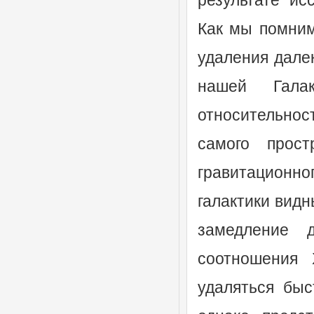
результате ис
Как мы помним
удаления дале
нашей Гала
относительно
самого прост
гравитационн
галактики видн
замедление 
соотношения 
удаляться быс