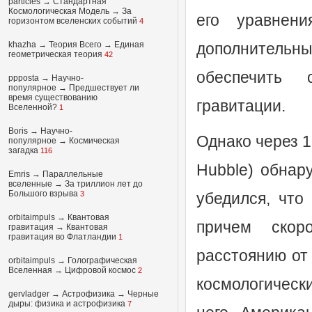
particles
→
Стандартная
Космологическая Модель
→
За
его уравнени
горизонтом вселенских событий
4
khazha
→
Теория Всего
→
Единая
дополнительны
геометрическая теория
42
обеспечить с
ppposta
→
Научно-
популярное
→
Предшествует ли
время существованию
гравитации.
Вселенной?
1
Boris
→
Научно-
Однако через 1
популярное
→
Космическая
загадка
116
Hubble) обнар
Emris →
Параллельные
вселенные
→
За триллион лет до
Большого взрыва
3
убедился, что
orbitaimpuls
→
Квантовая
причем скор
гравитация
→
Квантовая
гравитация во Флатландии
1
расстоянию от
orbitaimpuls
→
Голографическая
Вселенная
→
Цифровой космос
2
космологическ
gervladger
→
Астрофизика
→
Черные
дыры: физика и астрофизика
7