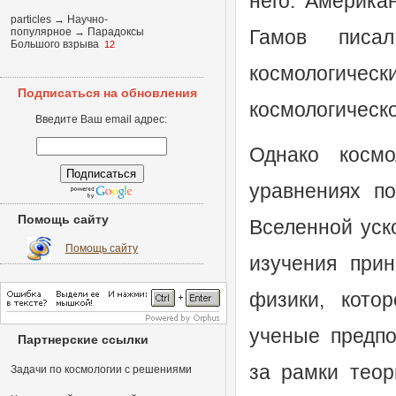
него. Америка
particles
→
Научно-
популярное
→
Парадоксы
Гамов писа
Большого взрыва
12
космологиче
Подписаться на обновления
космологическо
Введите Ваш email адрес:
Однако космо
уравнениях по
Помощь сайту
Вселенной уск
Помощь сайту
изучения прин
физики, кото
ученые предпол
Партнерские ссылки
за рамки теор
Задачи по космологии с решениями