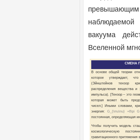
превышающи
наблюдаемой 
вакуума дейс
Вселенной мгн
СМЕНА 
В основе общей теории отн
которое утверждает, что
(Эйнштейнов тензор к
распределения вещества и 
импульса). [Тензор – это гео
которая может быть предс
чисел.] Иными словами, кр
энергия:
G_{\mu\nu} =8\pi G
постоянная, определяющая ин
Чтобы получить модель ста
космологическую посто
гравитационного притяжения 