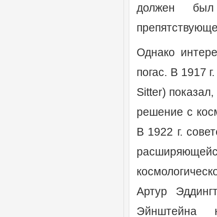
должен был 
препятствующе
Однако интере
погас. В 1917 
Sitter) показа
решение с кос
В 1922 г. сов
расширяющей
космологическ
Артур Эддингт
Эйнштейна 