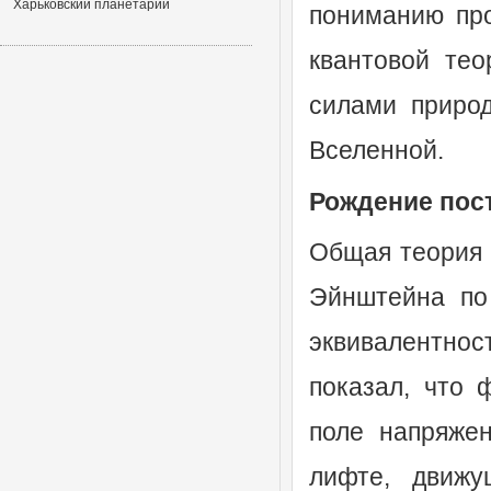
Харьковский планетарий
пониманию про
квантовой тео
силами приро
Вселенной.
Рождение пос
Общая теория 
Эйнштейна по 
эквивалентнос
показал, что 
поле напряже
лифте, движу