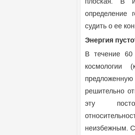
плоская. В 
определение 
судить о ее ко
Энергия пуст
В течение 60
космологии 
предложенную в
решительно отв
эту постоя
относительн
неизбежным. Се