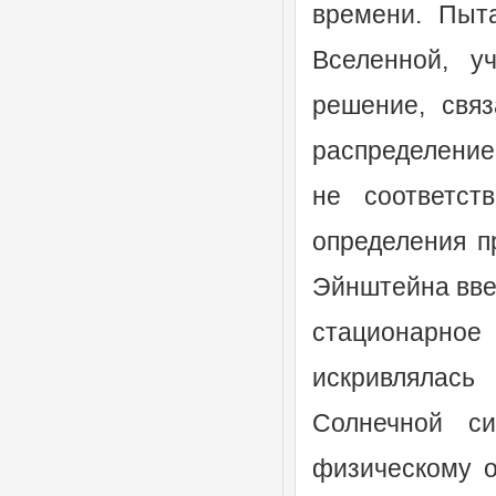
времени. Пыт
Вселенной, у
решение, свя
распределение
не соответст
определения п
Эйнштейна ввес
стационарное 
искривлялас
Солнечной си
физическому о