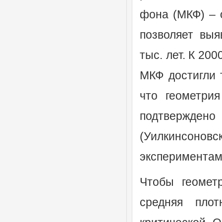
фона (МКФ) – 
позволяет выя
тыс. лет. К 20
МКФ достигли 
что геометри
подтвержде
(Уилкинсонов
экспериментами
Чтобы геомет
средняя пло