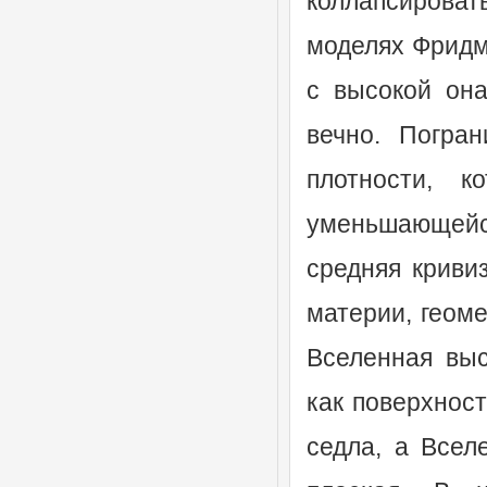
коллапсирова
моделях Фридма
с высокой она
вечно. Погра
плотности, к
уменьшающейс
средняя криви
материи, геоме
Вселенная выс
как поверхност
седла, а Всел