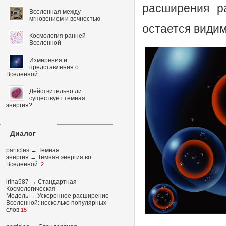
расширения р
Вселенная между
мгновением и вечностью
остается види
Космология ранней
Вселенной
Измерения и
представления о
Вселенной
Действительно ли
существует темная
энергия?
Диалог
particles
→
Темная
энергия
→
Темная энергия во
Вселенной
2
irina587
→
Стандартная
Космологическая
Модель
→
Ускоренное расширение
Вселенной: несколько популярных
слов
15