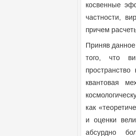
косвенные эф
частности, ви
причем расчет
Приняв данное
того, что в
пространство 
квантовая ме
космологическу
как «теоретич
и оценки вели
абсурдно б