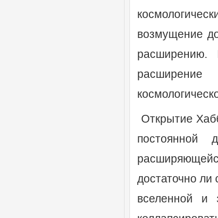
космологичес
возмущение до
расширению. 
расширение
космологическо
Открытие Хабб
постоянной д
расширяющей
достаточно ли 
вселенной и 