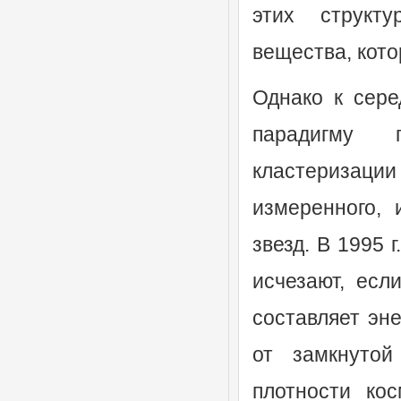
этих структу
вещества, кото
Однако к сере
парадигму 
кластериза
измеренного,
звезд. В 1995 
исчезают, есл
составляет эн
от замкнутой
плотности кос