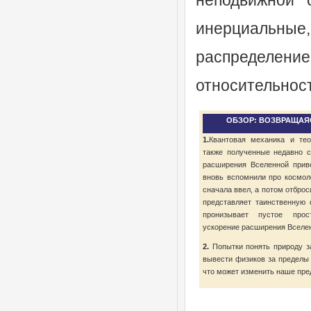
неподвижной 
инерциальны
распределени
относительност
ОБЗОР: ВОЗВРАЩАЯ
1.
Квантовая механика и тео
также полученные недавно с
расширения Вселенной прив
вновь вспомнили про космол
сначала ввел, а потом отбро
представляет таинственную 
пронизывает пустое прос
ускорение расширения Вселе
2.
Попытки понять природу за
вывести физиков за пределы
что может изменить наше пре