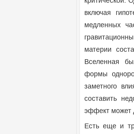
критической. 
включая гипо
медленных час
гравитационн
материи сост
Вселенная бы
формы одноро
заметного вли
составить не
эффект может д
Есть еще и тр