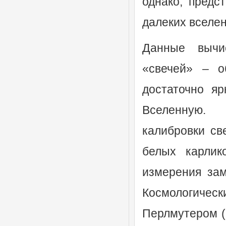
однако, предс
далеких вселен
Данные вычи
«свечей» – о
достаточно я
Вселенную. П
калибровки св
белых карлик
измерения за
Космологичес
Перлмутером (S